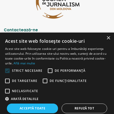
Contactează-ne
×
Acest site web folosește cookie-uri
Strada Șciusev, 53
Acest site web folosește cookie-uri pentru a îmbunătăți experiența
2012 Chișinău, Republica Moldova
utilizatorului. Prin utilizarea site-ului nostru web, sunteți de acord cu
tel: (+373 22) 213652, 227539
toate cookie-urile în conformitate cu Politica noastră privind cookie-
fax: (+373 22) 226681
urile.
Află mai multe
Email: redactia@ijc.md
STRICT NECESARE
DE PERFORMANȚĂ
DE TARGETARE
DE FUNCŢIONALITATE
© Copyright 2026, All Rights Reserved |
Powered by ProWeb
NECLASIFICATE
versiunea veche
ARATĂ DETALIILE
Facebook
YouTube
Instagram
Telegram
ACCEPTĂ TOATE
REFUZĂ TOT