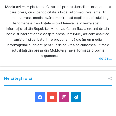
Media Azi
este platforma Centrului pentru Jurnalism Independent
care oferă, cu o periodicitate zilnică, informații relevante din
domeniul mass-media, având menirea să explice publicului larg
fenomenele, tendințele și problemele ce vizează spațiul
informațional din Republica Moldova. Cu un flux constant de ştiri
locale şi internaţionale despre presă, interviuri, articole analitice,
emisiuni și caricaturi, ne propunem să creăm un mediu
informaţional suficient pentru oricine vrea să cunoască ultimele
actualităţi din presa din Moldova şi să-şi formeze o opinie
argumentată.
detalii...
Ne citești aici
F
Y
I
T
a
o
n
e