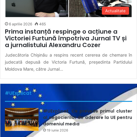
Actualitate
6 aprilie 2026
465
Prima instanță respinge o acțiune a
Victoriei Furtună împotriva Jurnal TV și
a jurnalistului Alexandru Cozer
Judecătoria Chișinău a respins recent cererea de chemare în
judecată depusă de Victoria Furtună, președinta Partidului
Moldova Mare, către Jurnal…
#UExplicat
#UExplicat. Ce prevede primul cluster
al negocierilor de aderare la UE pentru
domeniul media
19 iunie 2026