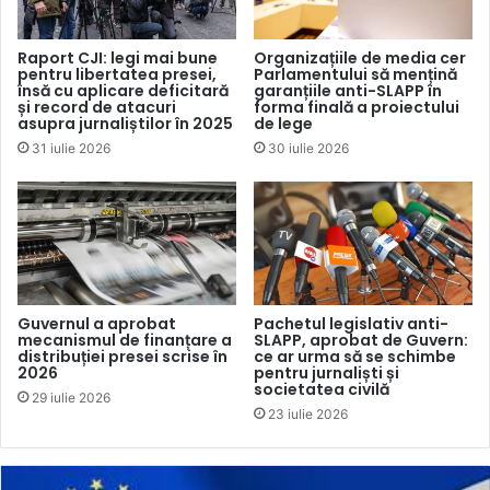
metode noi de realizare de podcasturi și storytelling video,
dar vor avea ocazia să lucreze la proiectele proprii de noi
Raport CJI: legi mai bune
Organizațiile de media cer
pentru libertatea presei,
Parlamentului să mențină
produse media.
însă cu aplicare deficitară
garanțiile anti-SLAPP în
și record de atacuri
forma finală a proiectului
asupra jurnaliștilor în 2025
de lege
Cele două cursuri au fost dezvoltate și vor fi predate de
31 iulie 2026
30 iulie 2026
instructori locali, certificați de DW Akademie. Cursul
Storytelling Video va fi predat de Alex Gurdila, jurnalist,
consilier pentru parteneriate și tehnologii în media la
Mediacor și Veronica Gherbovețchi, jurnalistă TV8 în
perioada 23 septembrie – 3 decembrie 2023. De
asemenea, la curs va preda Matthew Moore, jurnalist la
Guvernul a aprobat
Pachetul legislativ anti-
Deutsche Welle Berlin și trainer specializat pe storytelling
mecanismul de finanțare a
SLAPP, aprobat de Guvern:
distribuției presei scrise în
ce ar urma să se schimbe
video.
2026
pentru jurnaliști și
societatea civilă
29 iulie 2026
Cursul Podcastul va fi ținut de Victoria Coroban, jurnalistă
23 iulie 2026
Radio Europa Liberă, autoarea podcastului Laborator social
de la Radio Europa Liberă, în perioada 23 septembrie – 3