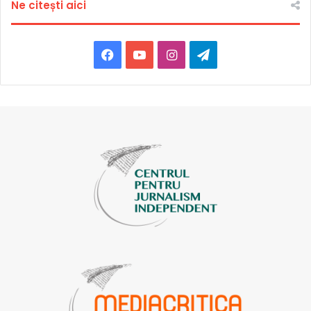
Ne citești aici
concentreze asupra părților esențiale de care are nevoie
fiecare podcast și la colaborare, având aceeași înțelegere
a lucrurilor.
Facebook
YouTube
Instagram
Telegram
Persoanele interesate să participe la cursurile Storytelling
Video și Podcasting, organizate de Școala de Jurnalism
din Moldova se vor înscrie
aici.
Termen limită de înscriere:
19 septembrie.
Precizăm că participarea este gratuită. Școala de
Jurnalism va asigura financiar deplasarea și cazarea
beneficiarilor din regiuni.