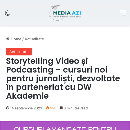
Switch skin
M
Home
/
Actualitate
Actualitate
Storytelling Video și
Podcasting – cursuri noi
pentru jurnaliști, dezvoltate
în parteneriat cu DW
Akademie
14 septembrie 2023
990
3 minutes read