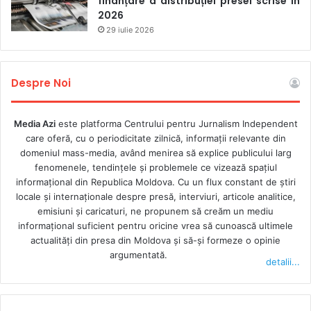
finanțare a distribuției presei scrise în
2026
proiecte de storytelling video și podcast
29 iulie 2026
Cele mai bune idei de produse media dezvoltate în cadrul
cursurilor și a sesiunii de MasterMind vor obține granturi
Despre Noi
în valoare de până la 3.000 de euro. Banii vor fi folosiți
pentru dezvoltarea unei miniserii fie de podcast, fie de
Media Azi
este platforma Centrului pentru Jurnalism Independent
storytelling video, care va fi difuzată în spațiul audiovizual
care oferă, cu o periodicitate zilnică, informații relevante din
al Republicii Moldova sau online.
domeniul mass-media, având menirea să explice publicului larg
fenomenele, tendințele și problemele ce vizează spațiul
*„MethodKit pentru Podcast”, ABC-ul unui podcast
informațional din Republica Moldova. Cu un flux constant de ştiri
reușit
este un instrument didactic folosit în toate
locale şi internaţionale despre presă, interviuri, articole analitice,
emisiuni și caricaturi, ne propunem să creăm un mediu
trainingurile despre podcast din lume ale DW Akademie.
informaţional suficient pentru oricine vrea să cunoască ultimele
Kit-ul conține 61 de fișe, fiecare cu un aspect cheie care
actualităţi din presa din Moldova şi să-şi formeze o opinie
ajută la dezvoltarea, structurarea, definirea și chiar
argumentată.
detalii...
evaluarea podcastul. Cartonașele sprijină la fiecare pas,
dar, lucru important, nu oferă răspunsuri. Ele ajută viitorii
autori sau autoare de podcast să pună întrebări, să se