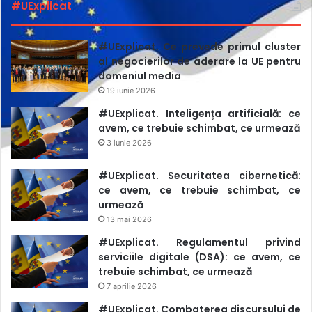
#UExplicat
decembrie 2023. Victoria va fi însoțită la curs de Anca
Simina, jurnalistă la Recorder și autoarea podcastului On
the Record, precum și de Liliana Nicolae, jurnalistă la
#UExplicat. Ce prevede primul cluster
Radio Europa FM București, specializată pe reportaje.
al negocierilor de aderare la UE pentru
domeniul media
19 iunie 2026
#UExplicat. Inteligența artificială: ce
avem, ce trebuie schimbat, ce urmează
3 iunie 2026
#UExplicat. Securitatea cibernetică:
ce avem, ce trebuie schimbat, ce
urmează
13 mai 2026
#UExplicat. Regulamentul privind
serviciile digitale (DSA): ce avem, ce
trebuie schimbat, ce urmează
7 aprilie 2026
MasterMind,
un spațiu sigur de inovare și cizelare a
#UExplicat. Combaterea discursului de