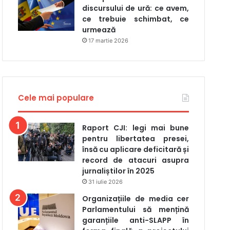
discursului de ură: ce avem,
ce trebuie schimbat, ce
urmează
17 martie 2026
Cele mai populare
Raport CJI: legi mai bune
pentru libertatea presei,
însă cu aplicare deficitară și
record de atacuri asupra
jurnaliștilor în 2025
31 iulie 2026
Organizațiile de media cer
Parlamentului să mențină
garanțiile anti-SLAPP în