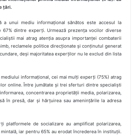
 țări.
ă a unui mediu informațional sănătos este accesul la
de 67% dintre experți. Urmează prezența vocilor diverse
cialiștii mai atrag atenția asupra importanței combaterii
chimb, reclamele politice direcționate și conținutul generat
cundare, deși majoritatea experților nu le exclud din lista
mediului informațional, cei mai mulți experți (75%) atrag
or online. Între jumătate și trei sferturi dintre specialiști
nformarea, concentrarea proprietății media, polarizarea,
ă în presă, dar și hărțuirea sau amenințările la adresa
i platformele de socializare au amplificat polarizarea,
intală, iar pentru 65% au erodat încrederea în instituții.