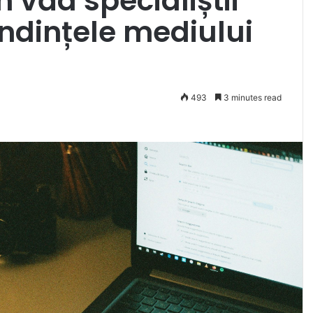
 văd specialiștii
endințele mediului
493
3 minutes read