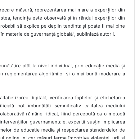
arecare măsură, reprezentarea mai mare a experților din
stea, tendința este observată și în rândul experților din
robabil să explice pe deplin tendința și poate fi mai bine
te în materie de guvernanță globală”, subliniază autorii.
unătățire atât la nivel individual, prin educație media și
 prin reglementarea algoritmilor și o mai bună moderare a
fabetizarea digitală, verificarea faptelor și etichetarea
ficială pot îmbunătăți semnificativ calitatea mediului
 colaborativă rămâne ridicat, fiind percepută ca o metodă
intervențiilor guvernamentale, experții susțin implicarea
gramelor de educație media și respectarea standardelor de
l online, ei cer măsuri ferme împotriva violenței, urii și