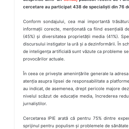
cercetare au participat 438 de specialiști din 76 de
Conform sondajului, cea mai importantă trăsătur
informații corecte, menționată ca fiind esențială 
(45%) și diversitatea proprietății media (41%). Spe
discursului instigator la ură și a dezinformării. În s
de inteligența artificială sunt văzute ca probleme se
provocărilor actuale.
În ceea ce privește amenințările generale la adresa 
atenția asupra lipsei de responsabilitate a platformel
au indicat, de asemenea, drept pericole majore dezi
nivelul scăzut de educație media, încrederea redus
jurnaliștilor.
Cercetarea IPIE arată că pentru 75% dintre experț
sprijinul pentru populism și problemele de sănătate m