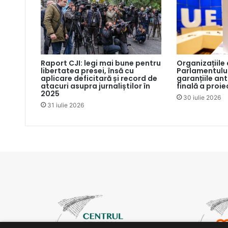
Raport CJI: legi mai bune pentru
Organizațiile
libertatea presei, însă cu
Parlamentului
aplicare deficitară și record de
garanțiile an
atacuri asupra jurnaliștilor în
finală a proie
2025
30 iulie 2026
31 iulie 2026