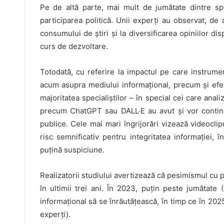
Pe de altă parte, mai mult de jumătate dintre spe
participarea politică. Unii experți au observat, de
consumului de știri și la diversificarea opiniilor di
curs de dezvoltare.
Totodată, cu referire la impactul pe care instrumen
acum asupra mediului informațional, precum și efec
majoritatea specialiștilor – în special cei care anal
precum ChatGPT sau DALL·E au avut și vor continua
publice. Cele mai mari îngrijorări vizează videoclip
risc semnificativ pentru integritatea informației,
puțină suspiciune.
Realizatorii studiului avertizează că pesimismul cu p
în ultimii trei ani. În 2023, puțin peste jumătate
informațional să se înrăutățească, în timp ce în 202
experți).