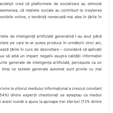
cialiști cred că platformele de socializare au stimulat
 asemenea, că rețelele sociale au contribuit la creșterea
sponibile online, o tendință remarcată mai ales în țările în
tele de inteligență artificială generativă l-au avut până
tele pe care le-ar putea produce în următorii cinci ani,
izează țările în curs de dezvoltare – consideră că aplicații
 să aibă un impact negativ asupra calității informației
urile generate de inteligența artificială, percepute ca un
 în timp ce textele generate automat sunt privite cu mai
rivire la viitorul mediului informațional a crescut constant
 (54%) dintre experții chestionați se așteptau ca mediul
5 acest număr a ajuns la aproape trei sferturi (72% dintre