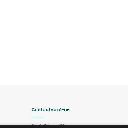
Contactează-ne
Strada Șciusev, 53