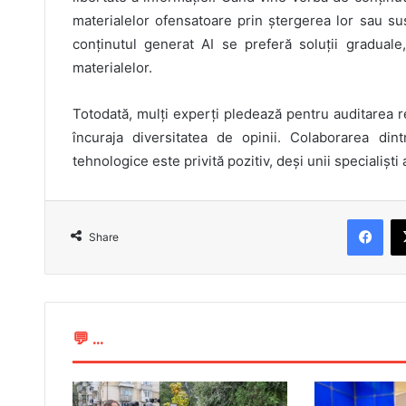
materialelor ofensatoare prin ștergerea lor sau su
conținutul generat AI se preferă soluții graduale,
materialelor.
Totodată, mulți experți pledează pentru auditarea re
încuraja diversitatea de opinii. Colaborarea dint
tehnologice este privită pozitiv, deși unii specialiști
Facebook
Share
💬 ...