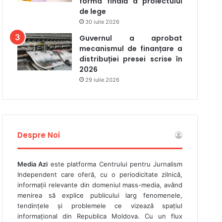
forma finală a proiectului
de lege
30 iulie 2026
Guvernul a aprobat
mecanismul de finanțare a
distribuției presei scrise în
2026
29 iulie 2026
Despre Noi
Media Azi
este platforma Centrului pentru Jurnalism
Independent care oferă, cu o periodicitate zilnică,
informații relevante din domeniul mass-media, având
menirea să explice publicului larg fenomenele,
tendințele și problemele ce vizează spațiul
informațional din Republica Moldova. Cu un flux