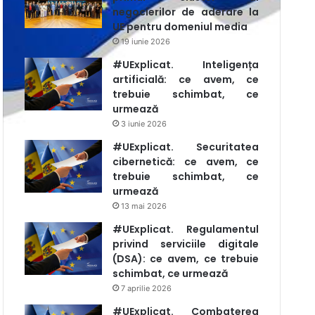
negocierilor de aderare la
UE pentru domeniul media
19 iunie 2026
#UExplicat. Inteligența
artificială: ce avem, ce
trebuie schimbat, ce
urmează
3 iunie 2026
#UExplicat. Securitatea
cibernetică: ce avem, ce
trebuie schimbat, ce
urmează
13 mai 2026
#UExplicat. Regulamentul
privind serviciile digitale
(DSA): ce avem, ce trebuie
schimbat, ce urmează
7 aprilie 2026
#UExplicat. Combaterea