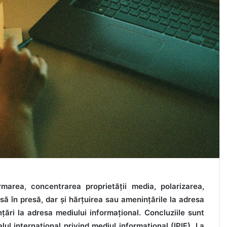
ormarea, concentrarea proprietății media, polarizarea,
ă în presă, dar și hărțuirea sau amenințările la adresa
nțări la adresa mediului informațional. Concluziile sunt
ul internațional privind mediul informațional (IPIE). La