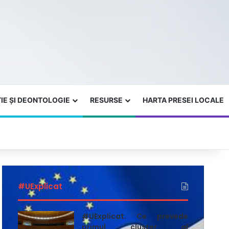
IE ȘI DEONTOLOGIE
RESURSE
HARTA PRESEI LOCALE
#UExplicat
#UExplicat. Ce prevede
primul cluster al