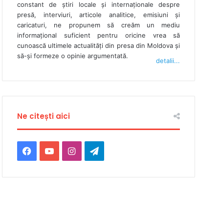
constant de ştiri locale şi internaţionale despre
presă, interviuri, articole analitice, emisiuni și
caricaturi, ne propunem să creăm un mediu
informaţional suficient pentru oricine vrea să
cunoască ultimele actualităţi din presa din Moldova şi
să-şi formeze o opinie argumentată.
detalii...
Ne citești aici
F
Y
I
T
a
o
n
e
c
u
s
l
e
T
t
e