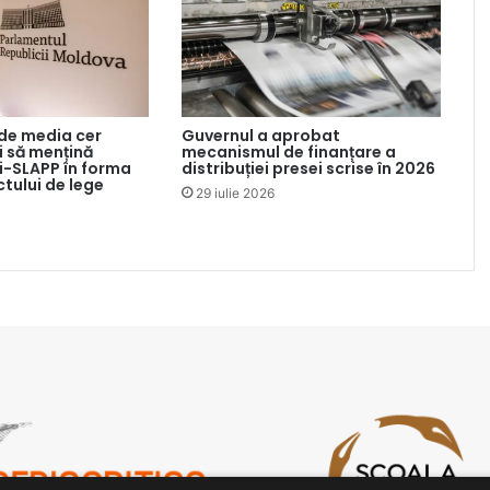
 de media cer
Guvernul a aprobat
 să mențină
mecanismul de finanțare a
ti-SLAPP în forma
distribuției presei scrise în 2026
ctului de lege
29 iulie 2026