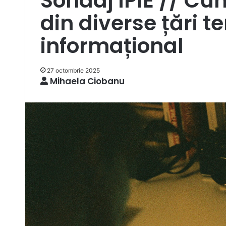
Sondaj IPIE // Cum
din diverse țări t
informațional
27 octombrie 2025
Mihaela Ciobanu