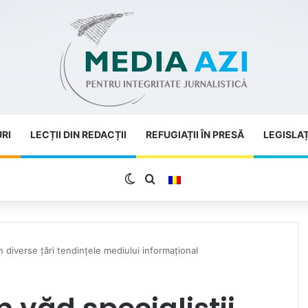
URI
LECȚII DIN REDACȚII
REFUGIAȚII ÎN PRESĂ
LEGISLAȚ
Switch skin
Search for
in diverse țări tendințele mediului informațional