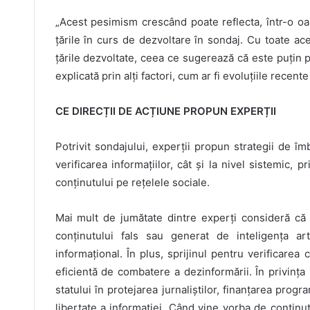
„Acest pesimism crescând poate reflecta, într-o o
țările în curs de dezvoltare în sondaj. Cu toate ace
țările dezvoltate, ceea ce sugerează că este puțin p
explicată prin alți factori, cum ar fi evoluțiile recen
CE DIRECȚII DE ACȚIUNE PROPUN EXPERȚII
Potrivit sondajului, experții propun strategii de îmb
verificarea informațiilor, cât și la nivel sistemic,
conținutului pe rețelele sociale.
Mai mult de jumătate dintre experți consideră că al
conținutului fals sau generat de inteligența arti
informațional. În plus, sprijinul pentru verificarea
eficientă de combatere a dezinformării. În privința 
statului în protejarea jurnaliștilor, finanțarea pro
libertate a informației. Când vine vorba de conținutu