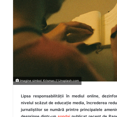
Imagine simbol: Krismas // Unsplash.com
Lipsa responsabilității în mediul online, dezinf
nivelul scăzut de educație media, încrederea redus
jurnaliștilor se numără printre principalele ameni
desprinse dintr-un
sondaj
publicat recent de Panel