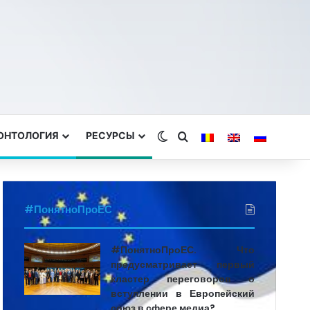
ЕОНТОЛОГИЯ
РЕСУРСЫ
Switch skin
Search for
#ПонятноПроЕС
#ПонятноПроЕС. Что
предусматривает первый
кластер переговоров о
вступлении в Европейский
союз в сфере медиа?