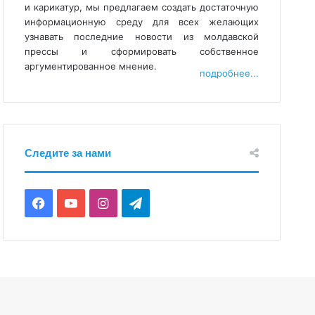
и карикатур, мы предлагаем создать достаточную
информационную среду для всех желающих
узнавать последние новости из молдавской
прессы и сформировать собственное
аргументированное мнение.
подробнее...
Следите за нами
F
Y
I
T
a
o
n
e
c
u
s
l
e
T
t
e