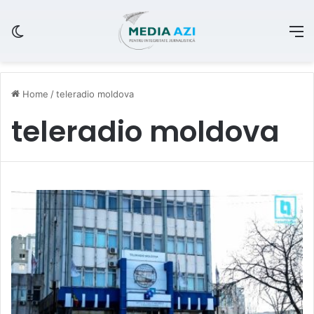
Switch skin
M
Home
/
teleradio moldova
teleradio moldova