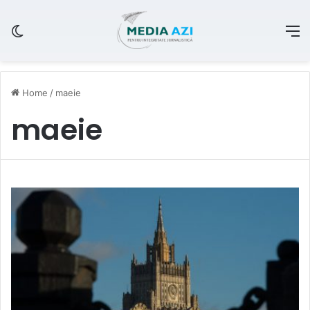
Switch skin
M
Home
/
maeie
maeie