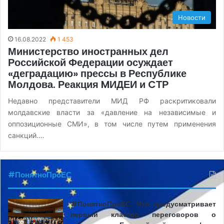
Новости
16.08.2022
1 453
Министерство иностранных дел
Российской Федерации осуждает
«деградацию» прессы в Республике
Молдова. Реакция MИДЕИ и CТР
Недавно представители МИД РФ раскритиковали
молдавские власти за «давление на независимые и
оппозиционные СМИ», в том числе путем применения
санкций.…
#ПонятноПроЕС
#ПонятноПроЕС. Что предусматривает
первый кластер переговоров о