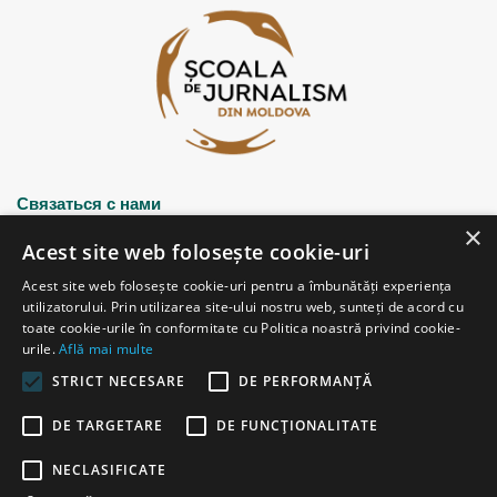
Связаться с нами
×
Acest site web folosește cookie-uri
Strada Șciusev, 53
Acest site web folosește cookie-uri pentru a îmbunătăți experiența
2012 Chișinău, Republica Moldova
utilizatorului. Prin utilizarea site-ului nostru web, sunteți de acord cu
tel: (+373 22) 213652, 227539
toate cookie-urile în conformitate cu Politica noastră privind cookie-
fax: (+373 22) 226681
urile.
Află mai multe
Email: redactia@ijc.md
STRICT NECESARE
DE PERFORMANȚĂ
DE TARGETARE
DE FUNCŢIONALITATE
© Copyright 2026, All Rights Reserved |
Powered by ProWeb
NECLASIFICATE
старая версия