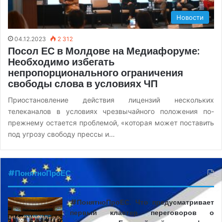
Новости
04.12.2023
2 312
Посол ЕС в Молдове на Медиафоруме:
Необходимо избегать
непропорционального ограничения
свободы слова в условиях ЧП
Приостановление действия лицензий нескольких
телеканалов в условиях чрезвычайного положения по-
прежнему остается проблемой, «которая может поставить
под угрозу свободу прессы и…
#ПонятноПроЕС
#ПонятноПроЕС. Что предусматривает
первый кластер переговоров о