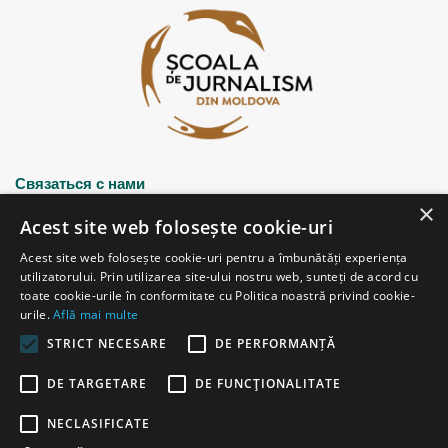
Связаться с нами
×
Acest site web folosește cookie-uri
Strada Șciusev, 53
Acest site web folosește cookie-uri pentru a îmbunătăți experiența
2012 Chișinău, Republica Moldova
utilizatorului. Prin utilizarea site-ului nostru web, sunteți de acord cu
tel: (+373 22) 213652, 227539
toate cookie-urile în conformitate cu Politica noastră privind cookie-
fax: (+373 22) 226681
urile.
Află mai multe
Email: redactia@ijc.md
STRICT NECESARE
DE PERFORMANȚĂ
DE TARGETARE
DE FUNCŢIONALITATE
© Copyright 2026, All Rights Reserved |
Powered by ProWeb
NECLASIFICATE
старая версия