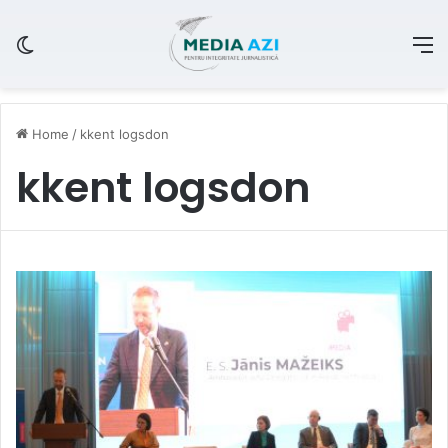
Switch skin
M
Home
/
kkent logsdon
kkent logsdon