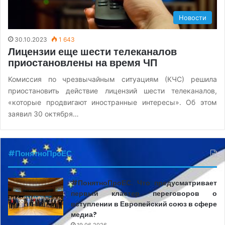
Новости
30.10.2023
1 643
Лицензии еще шести телеканалов
приостановлены на время ЧП
Комиссия по чрезвычайным ситуациям (КЧС) решила
приостановить действие лицензий шести телеканалов,
«которые продвигают иностранные интересы». Об этом
заявил 30 октября…
#ПонятноПроЕС
#ПонятноПроЕС. Что предусматривает
первый кластер переговоров о
вступлении в Европейский союз в сфере
медиа?
19.06.2026