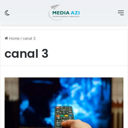
Switch skin
M
Home
/
canal 3
canal 3