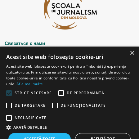
Связаться с нами
×
Acest site web folosește cookie-uri
Strada Șciusev, 53
Acest site web folosește cookie-uri pentru a îmbunătăți experiența
2012 Chișinău, Republica Moldova
utilizatorului. Prin utilizarea site-ului nostru web, sunteți de acord cu
tel: (+373 22) 213652, 227539
toate cookie-urile în conformitate cu Politica noastră privind cookie-
fax: (+373 22) 226681
urile.
Află mai multe
Email: redactia@ijc.md
STRICT NECESARE
DE PERFORMANȚĂ
DE TARGETARE
DE FUNCŢIONALITATE
© Copyright 2026, All Rights Reserved |
Powered by ProWeb
NECLASIFICATE
старая версия
ARATĂ DETALIILE
Facebook
YouTube
Instagram
Telegram
ACCEPTĂ TOATE
REFUZĂ TOT