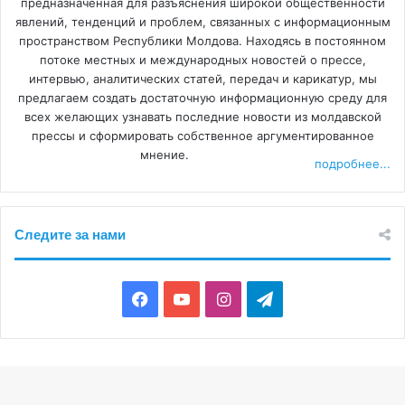
предназначенная для разъяснения широкой общественности
явлений, тенденций и проблем, связанных с информационным
пространством Республики Молдова. Находясь в постоянном
потоке местных и международных новостей о прессе,
интервью, аналитических статей, передач и карикатур, мы
предлагаем создать достаточную информационную среду для
всех желающих узнавать последние новости из молдавской
прессы и сформировать собственное аргументированное
мнение.
подробнее...
Следите за нами
F
Y
I
T
a
o
n
e
c
u
s
l