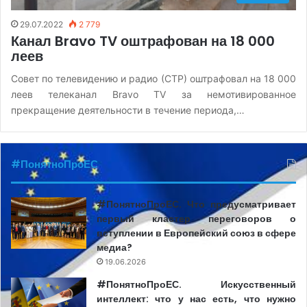
29.07.2022
2 779
Канал Bravo TV оштрафован на 18 000
леев
Совет по телевидению и радио (СТР) оштрафовал на 18 000
леев телеканал Bravo TV за немотивированное
прекращение деятельности в течение периода,…
#ПонятноПроЕС
#ПонятноПроЕС. Что предусматривает
первый кластер переговоров о
вступлении в Европейский союз в сфере
медиа?
19.06.2026
#ПонятноПроЕС. Искусственный
интеллект: что у нас есть, что нужно