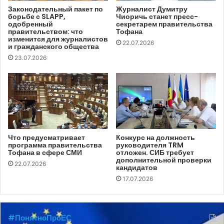
анализировались в соответствии с определенными
Законодательный пакет по
Журналист Думитру
борьбе с SLAPP,
Чиоричь станет пресс-
критериями: предвзятость, использование
одобренный
секретарем правительства
правительством: что
Тофана
оскорбительных слов и стереотипов, а также
изменится для журналистов
22.07.2026
специфической терминологии.
и гражданского общества
23.07.2026
Мониторинг средств массовой информации в
Республике Молдова проводился в отношении
около 250 материалов прессы, опубликованных и
транслировавшихся Radio Moldova, Radio Chișinău,
Jurnal TV, Unimedia.info и Stiri.md.
Что предусматривает
Конкурс на должность
программа правительства
руководителя TRM
В
отчете
указывается, что большинство
Тофана в сфере СМИ
отложен. СИБ требует
дополнительной проверки
опубликованных в Молдове материалов об этом
22.07.2026
кандидатов
конфликте являются не оригинальными текстами, а
17.07.2026
материалами (репортажами и новостями),
заимствованными из международных СМИ. Таким
образом, в том, что касается
предвзятости
, в
#ПонятноПроЕС