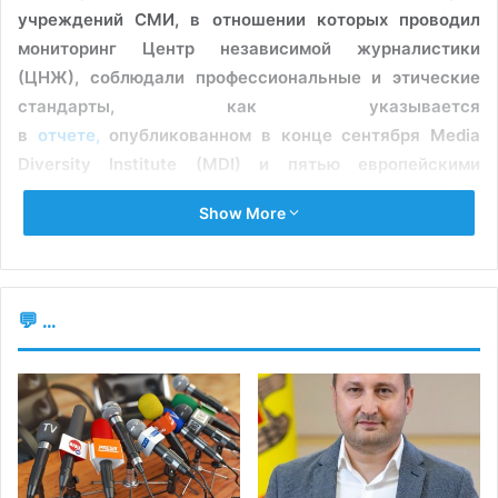
учреждений СМИ, в отношении которых проводил
мониторинг Центр независимой журналистики
(ЦНЖ), соблюдали профессиональные и этические
стандарты, как указывается
в
отчете,
опубликованном в конце сентября Media
Diversity Institute (MDI) и пятью европейскими
партнерскими организациями в рамках проекта
Get
Show More
the Trolls Out
!.
Исследование посвящено средствам массовой
информации из шести европейских стран (Бельгии,
💬 ...
Франции, Венгрии, Республики Молдова, Польши и
Соединенного Королевства Великобритании и
Северной Ирландии), в его рамках рассматривается то,
как они освещали тему конфликта между Израилем и
сектором Газа, начиная с момента нападения
7 октября 2023 г. до середины июля 2024 г. Материалы