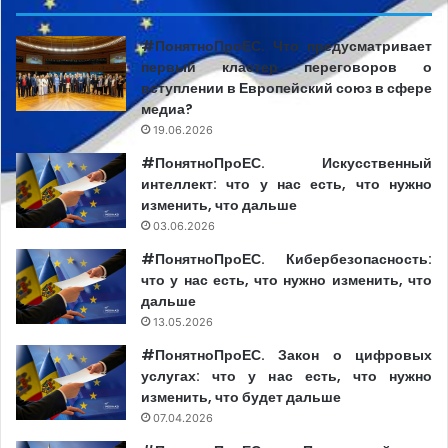
большинстве опубликованных и транслировавшихся
материалов не было выявлено явно предвзятых
#ПонятноПроЕС. Что предусматривает
мнений. «В большинстве случаев медиаконтент,
первый кластер переговоров о
опубликованный СМИ Республики Молдова, в
вступлении в Европейский союз в сфере
отношении которых проводился мониторинг,
медиа?
соответствовал профессиональным и этическим
19.06.2026
стандартам», – утверждают авторы.
#ПонятноПроЕС. Искусственный
интеллект: что у нас есть, что нужно
изменить, что дальше
В журналистских материалах, публиковавшихся и
03.06.2026
транслировавшихся в Молдове, не отмечалось и
#ПонятноПроЕС. Кибербезопасность:
нарушений, связанных с
что у нас есть, что нужно изменить, что
использованием
оскорбительных слов и стереотипов
.
дальше
Это связано с тем, что «и в информации из исходного
13.05.2026
цитируемого источника не встречались термины и
#ПонятноПроЕС. Закон о цифровых
выражения, нарушающие этические и правовые
услугах: что у нас есть, что нужно
нормы». При этом в комментариях к некоторым статьям
изменить, что будет дальше
отмечались разжигание ненависти и
07.04.2026
дискриминационные формулировки. Например, в