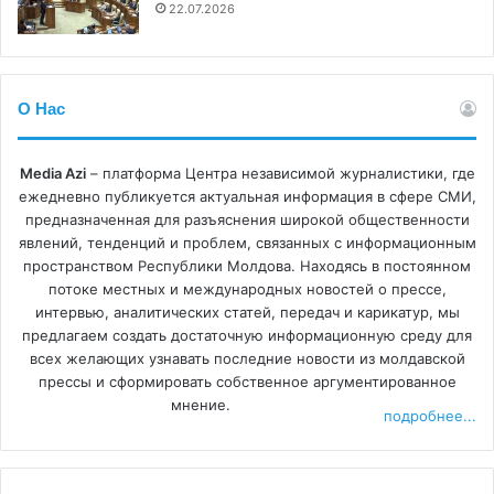
22.07.2026
Что касается
терминологии, использованной при
описании нападения 7 октября и вторжения в сектор
Газа
, рассматривалось, в частности, использование
О Нас
таких терминов, как «нападение», «вторжение»,
«геноцид», «бойня» и проч. В Молдове
Media Azi
– платформа Центра независимой журналистики, где
соответствующие термины применялись в
ежедневно публикуется актуальная информация в сфере СМИ,
соответствии с положениями редакционной политики
предназначенная для разъяснения широкой общественности
явлений, тенденций и проблем, связанных с информационным
международных СМИ, на которые ссылаются
пространством Республики Молдова. Находясь в постоянном
молдавские СМИ. Иногда в одних и тех же новостях для
потоке местных и международных новостей о прессе,
описания одних и тех же событий встречаются разные
интервью, аналитических статей, передач и карикатур, мы
термины. Что касается нападения на сектор Газа, слово
предлагаем создать достаточную информационную среду для
«геноцид» использовалось преимущественно в
всех желающих узнавать последние новости из молдавской
прессы и сформировать собственное аргументированное
новостях о международных организациях,
мнение.
рассматривающих обвинения против Израиля, а также в
подробнее...
комментариях читателей к этим статьям.