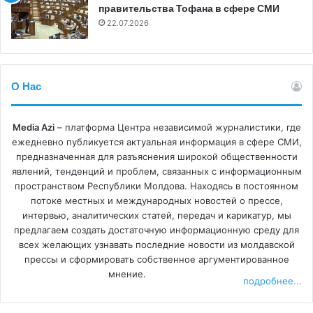
правительства Тофана в сфере СМИ
ответами, необоснованные отказы и неравномерное
22.07.2026
применение законодательства, особенно на местном
уровне.
В докладе также обращается внимание на недостатки в
О Нас
информационном пространстве, особенно в контексте
выборов. Парламентские выборы 2025 года были
Media Azi
– платформа Центра независимой журналистики, где
отмечены массовыми кампаниями дезинформации,
ежедневно публикуется актуальная информация в сфере СМИ,
манипуляции и пропаганды, в том числе с
предназначенная для разъяснения широкой общественности
использованием искусственного интеллекта и
явлений, тенденций и проблем, связанных с информационным
пространством Республики Молдова. Находясь в постоянном
скоординированных сетей аккаунтов на таких
потоке местных и международных новостей о прессе,
платформах, как Facebook, Telegram и TikTok. В то же
интервью, аналитических статей, передач и карикатур, мы
время реакция властей на эти явления вызвала споры и
предлагаем создать достаточную информационную среду для
подверглась критике за отсутствие достаточных
всех желающих узнавать последние новости из молдавской
прессы и сформировать собственное аргументированное
процессуальных гарантий при блокировке онлайн-
мнение.
контента.
подробнее...