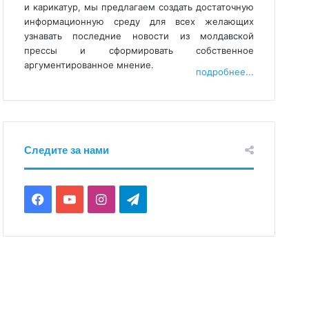
и карикатур, мы предлагаем создать достаточную
информационную среду для всех желающих
узнавать последние новости из молдавской
прессы и сформировать собственное
аргументированное мнение.
подробнее...
Следите за нами
F
Y
I
T
a
o
n
e
c
u
s
l
e
T
t
e