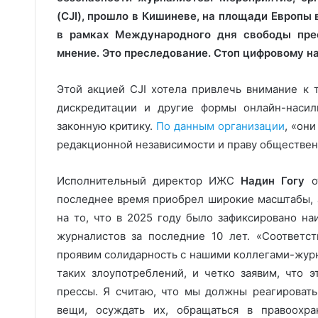
(CJI), прошло в Кишиневе, на площади Европы
в рамках Международного дня свободы прес
мнение. Это преследование. Стоп цифровому н
Этой акцией CJI хотела привлечь внимание к т
дискредитации и другие формы онлайн-насил
законную критику.
По данным организации
, «он
редакционной независимости и праву обществен
Исполнительный директор ИЖС
Надин Гогу
от
последнее время приобрел широкие масштабы,
на то, что в 2025 году было зафиксировано н
журналистов за последние 10 лет. «Соответс
проявим солидарность с нашими коллегами-жур
таких злоупотреблений, и четко заявим, что
прессы. Я считаю, что мы должны реагировать
вещи, осуждать их, обращаться в правоохр