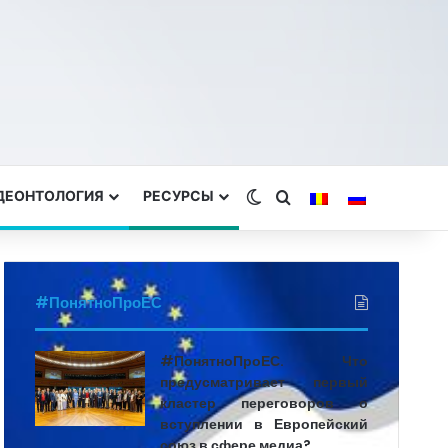
 ДЕОНТОЛОГИЯ
РЕСУРСЫ
Switch skin
Search for
#ПонятноПроЕС
#ПонятноПроЕС. Что
предусматривает первый
кластер переговоров о
вступлении в Европейский
союз в сфере медиа?