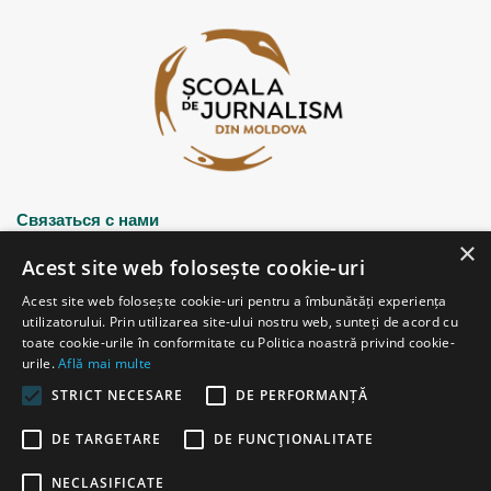
Связаться с нами
×
Acest site web folosește cookie-uri
Strada Șciusev, 53
Acest site web folosește cookie-uri pentru a îmbunătăți experiența
2012 Chișinău, Republica Moldova
utilizatorului. Prin utilizarea site-ului nostru web, sunteți de acord cu
tel: (+373 22) 213652, 227539
toate cookie-urile în conformitate cu Politica noastră privind cookie-
fax: (+373 22) 226681
urile.
Află mai multe
Email: redactia@ijc.md
STRICT NECESARE
DE PERFORMANȚĂ
DE TARGETARE
DE FUNCŢIONALITATE
© Copyright 2026, All Rights Reserved |
Powered by ProWeb
NECLASIFICATE