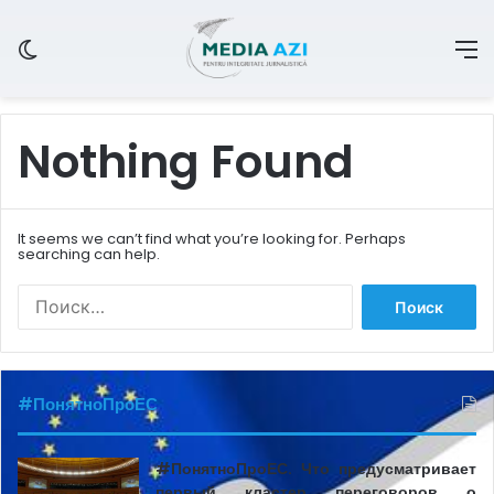
Switch skin
M
Nothing Found
It seems we can’t find what you’re looking for. Perhaps
searching can help.
Н
а
й
т
и
#ПонятноПроЕС
:
#ПонятноПроЕС. Что предусматривает
первый кластер переговоров о