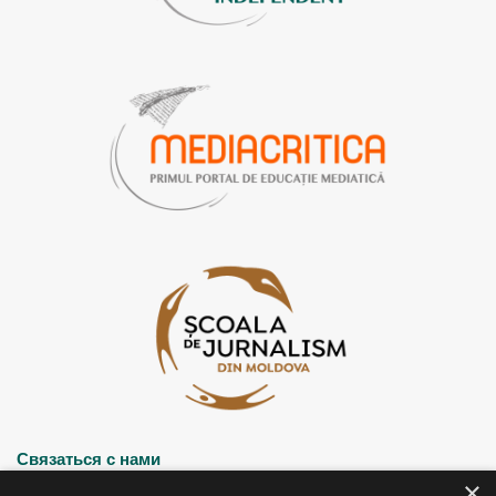
o
e
r
a
k
a
m
m
Связаться с нами
×