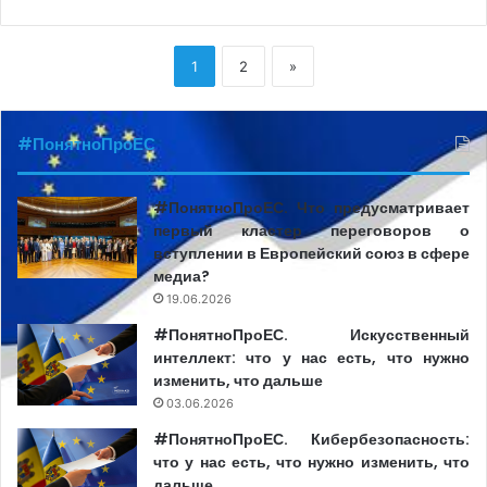
1
2
»
#ПонятноПроЕС
#ПонятноПроЕС. Что предусматривает
первый кластер переговоров о
вступлении в Европейский союз в сфере
медиа?
19.06.2026
#ПонятноПроЕС. Искусственный
интеллект: что у нас есть, что нужно
изменить, что дальше
03.06.2026
#ПонятноПроЕС. Кибербезопасность:
что у нас есть, что нужно изменить, что
дальше