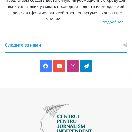
предлагаем создать достаточную информационную среду для
всех желающих узнавать последние новости из молдавской
прессы и сформировать собственное аргументированное
мнение.
подробнее...
Следите за нами
F
Y
I
T
a
o
n
e
c
u
s
l
e
T
t
e
b
u
a
g
o
b
g
r