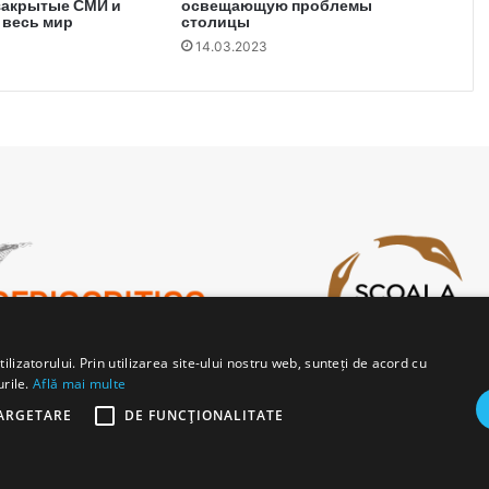
закрытые СМИ и
освещающую проблемы
 весь мир
столицы
14.03.2023
lizatorului. Prin utilizarea site-ului nostru web, sunteți de acord cu
urile.
Află mai multe
ARGETARE
DE FUNCŢIONALITATE
b