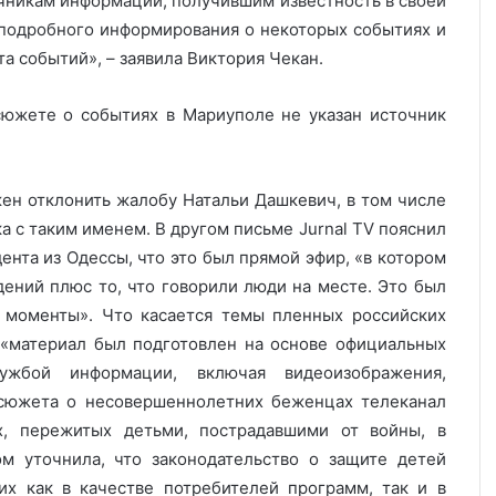
чникам информации, получившим известность в своей
 подробного информирования о некоторых событиях и
та событий», – заявила Виктория Чекан.
сюжете о событиях в Мариуполе не указан источник
жен отклонить жалобу Натальи Дашкевич, в том числе
ка с таким именем. В другом письме Jurnal TV пояснил
нта из Одессы, что это был прямой эфир, «в котором
ений плюс то, что говорили люди на месте. Это был
е моменты». Что касается темы пленных российских
о «материал был подготовлен на основе официальных
лужбой информации, включая видеоизображения,
 сюжета о несовершеннолетних беженцах телеканал
х, пережитых детьми, пострадавшими от войны, в
ом уточнила, что законодательство о защите детей
их как в качестве потребителей программ, так и в