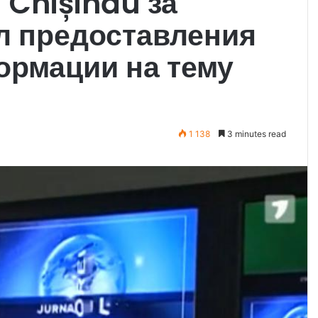
V Chișinău за
л предоставления
ормации на тему
1 138
3 minutes read