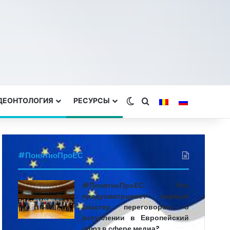
 ДЕОНТОЛОГИЯ
РЕСУРСЫ
Switch skin
Search for
#ПонятноПроЕС
#ПонятноПроЕС. Что
предусматривает первый
кластер переговоров о
вступлении в Европейский
союз в сфере медиа?