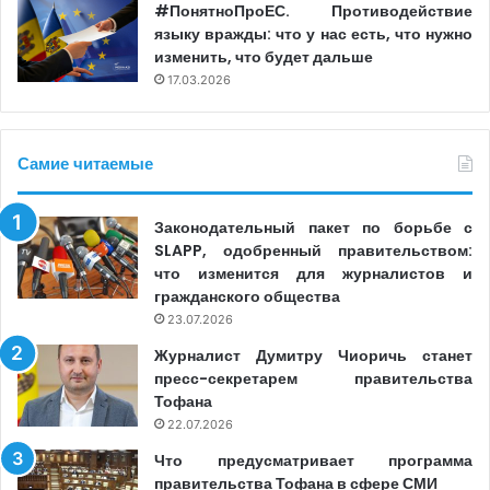
#ПонятноПроЕС. Противодействие
значит ты за ПДС.
языку вражды: что у нас есть, что нужно
изменить, что будет дальше
Цель – дискредитировать СМИ, чтобы население
17.03.2026
Гагаузии не верила тому, что пишут «не свои издания».
Апогеем радикализма стала законодательная
Самие читаемые
инициатива о том, чтобы Исполнительный комитет
выделял разрешения на работу онлайн-СМИ. Так
Законодательный пакет по борьбе с
власти Гагаузии надеялись прикрыть неудобные СМИ
SLAPP, одобренный правительством:
или же сделать их более сговорчивыми. Правда, в
что изменится для журналистов и
последний момент документ был отозван на доработку.
гражданского общества
23.07.2026
Что именно побудило их это сделать, здравый смысл
или давление общественности, неизвестно.
Журналист Думитру Чиоричь станет
пресс-секретарем правительства
Тофана
Закрытость власти
22.07.2026
Что предусматривает программа
За годы работы в СМИ стало ясно, что качество
правительства Тофана в сфере СМИ