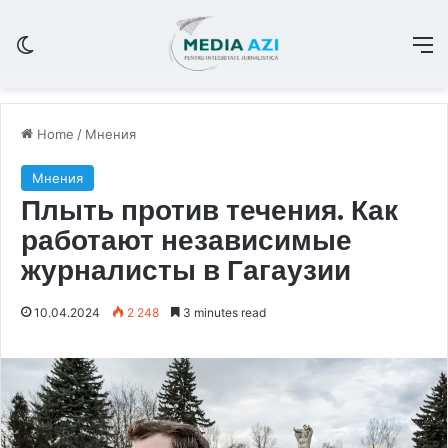
Switch skin
M
Home
/
Мнения
Мнения
Плыть против течения. Как
работают независимые
журналисты в Гагаузии
10.04.2024
2 248
3 minutes read