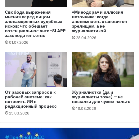
Спустя несколько месяцев Узун, уже в качестве
Свобода выражения
«Минодора» и иллюзия
мнения перед лицом
источника: когда
первого заместителя председателя Исполнительного
злонамеренных судебных
анонимность становится
комитета, в личной беседе возмутился выпущенным
исков: что обещает
зрелищем, а не
потенциальное анти-SLAPP
журналистикой
мной материалом.
законодательство
28.04.2026
01.07.2026
В видеосюжете мы показали, как выглядит «начало
строительства парка аттракционов GagauziyaLand». В
торжественной обстановке с участием священника,
клоунов, первых лиц Гагаузии и нескольких единиц
техники был дан старт строительству. Наша съемочная
группа побывала на этом месте на следующий день. И…
От разовых запросов к
Журналистки (да и
рабочей системе: как
журналисты тоже) – не
не нашла ничего кроме мусора, оставшегося после
встроить ИИ в
вешалки для чужих пальто
церемонии.
редакционный процесс
18.03.2026
25.03.2026
Сюжет очень не понравился Узуну, который решил
сказать об этом лично мне как автору материала. В этот
#ПонятноПроЕС
же день Гуцул со сцены в Комрате представляла отчет