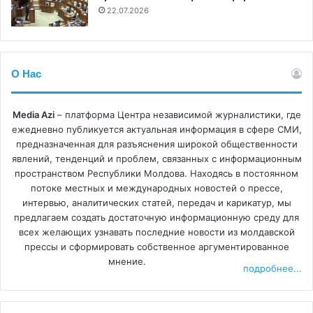
журналистики зависит в том числе от открытости
22.07.2026
власти. Вопросы по этому поводу были и в бытность
Ирины Влах. Но сейчас стало сложнее.
О Нас
В нарушение Закона о прозрачности процесса
принятия решений и Регламента Исполнительного
комитета, объявления о заседаниях исполкома часто
Media Azi
– платформа Центра независимой журналистики, где
публикуются в последний момент. По закону это
ежедневно публикуется актуальная информация в сфере СМИ,
предназначенная для разъяснения широкой общественности
необходимо делать за пять рабочих дней до заседания.
явлений, тенденций и проблем, связанных с информационным
Материалы к повесткам заседаний часто содержат
пространством Республики Молдова. Находясь в постоянном
только названия вопросов, без дополнительных
потоке местных и международных новостей о прессе,
документов. О проведении некоторых заседаний
интервью, аналитических статей, передач и карикатур, мы
предлагаем создать достаточную информационную среду для
журналисты узнают постфактум.
всех желающих узнавать последние новости из молдавской
прессы и сформировать собственное аргументированное
Получить комментарии у глав управлений
мнение.
подробнее...
Исполнительного комитета проблематично, если не
работаешь на компанию GRT. Мои коллеги, как и я,
столкнулись с отказом от интервью или же с