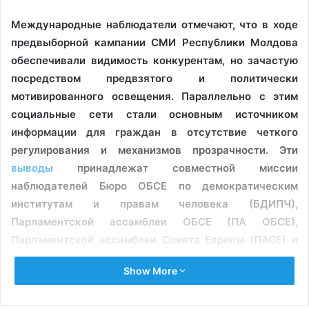
Международные наблюдатели отмечают, что в ходе
предвыборной кампании СМИ Республики Молдова
обеспечивали видимость конкурентам, но зачастую
посредством предвзятого и политически
мотивированного освещения. Параллельно с этим
социальные сети стали основным источником
информации для граждан в отсутствие четкого
регулирования и механизмов прозрачности. Эти
выводы
принадлежат совместной миссии
наблюдателей Бюро ОБСЕ по демократическим
институтам и правам человека (БДИПЧ),
Парламентской ассамблеи ОБСЕ (ПА ОБСЕ),
Парламентской ассамблеи Совета Европы (ПАСЕ) и
Европейского парламента (ЕП) и были представлены
Show More
публично 29 сентября 2025 года.