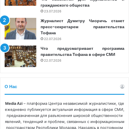
Патриотический избирательный блок и Блок
гражданского общества
«Альтернатива» с нейтральным и положительным
23.07.2026
освещением соответственно. Cinema 1 также уделил
Журналист Думитру Чиоричь станет
значительное время в новостях деятельности
пресс-секретарем правительства
правительства, косвенно благоприятствуя PAS. В свою
Тофана
очередь, частный вещатель TVC21 посвятил треть
22.07.2026
своих предвыборных новостей Патриотическому
Что предусматривает программа
избирательному блоку, с более нейтральным или
правительства Тофана в сфере СМИ
22.07.2026
положительным тоном, в то время как PAS получил
более нейтральное освещение. «Большинство гостей
ток-шоу TVC21, преимущественно связанных с
оппозицией, присоединились к анти-PAS нарративам,
О Нас
продвигаемым ведущими», – заключают эксперты в
этом разделе.
Media Azi
– платформа Центра независимой журналистики, где
ежедневно публикуется актуальная информация в сфере СМИ,
Мониторируемые онлайн-источники «также
предназначенная для разъяснения широкой общественности
продемонстрировали явное выравнивание
явлений, тенденций и проблем, связанных с информационным
пространством Республики Молдова. Находясь в постоянном
редакционной политики в период выборов».