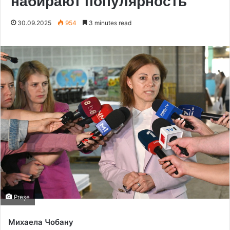
набирают популярность
30.09.2025
954
3 minutes read
Preșe
Миха
e
ла Чобану