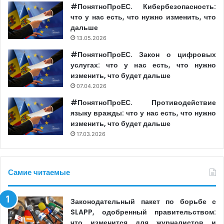
#ПонятноПроЕС. Кибербезопасность:
резко критикуя в своих новостях, ток-шоу и
что у нас есть, что нужно изменить, что
сатирических передачах Блок «Альтернатива» и
дальше
Патриотический избирательный блок. Аналогичным
13.05.2026
образом, Jurnal TV косвенно продвигал PAS через свои
#ПонятноПроЕС. Закон о цифровых
развлекательные программы.
услугах: что у нас есть, что нужно
изменить, что будет дальше
Аналогичным образом, новости на ProTV Chișinău
07.04.2026
продемонстрировали более критическую позицию по
#ПонятноПроЕС. Противодействие
отношению к Патриотическому избирательному блоку
языку вражды: что у нас есть, что нужно
изменить, что будет дальше
и, в меньшей степени, к Блоку «Альтернатива» и PAS,
17.03.2026
предоставляя всем смесь нейтрального и негативного
освещения в СМИ.
Самие читаемые
Новостные выпуски Cinema 1 были сосредоточены в
основном на предвыборных событиях и заявлениях
конкурентов, уделяя большую часть своего эфирного
Законодательный пакет по борьбе с
SLAPP, одобренный правительством:
времени партии PAS, за которой следовали
что изменится для журналистов и