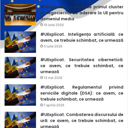
severe, printre acestea numărându-se Rusia (locul 172),
#UExplicat. Ce prevede primul cluster
Turkmenistan (locul 173), Vietnam (locul 174), Arabia
al negocierilor de aderare la UE pentru
domeniul media
Saudită (locul 176) și Iran (locul 177). Ultimele poziții sunt
19 iunie 2026
ocupate de China (locul 178), Coreea de Nord (locul 179) și
#UExplicat. Inteligența artificială: ce
Eritrea (locul 180), unde libertatea presei este practic
avem, ce trebuie schimbat, ce urmează
inexistentă.
3 iunie 2026
#UExplicat. Securitatea cibernetică:
ce avem, ce trebuie schimbat, ce
urmează
13 mai 2026
#UExplicat. Regulamentul privind
serviciile digitale (DSA): ce avem, ce
trebuie schimbat, ce urmează
7 aprilie 2026
#UExplicat. Combaterea discursului de
ură: ce avem, ce trebuie schimbat, ce
urmează