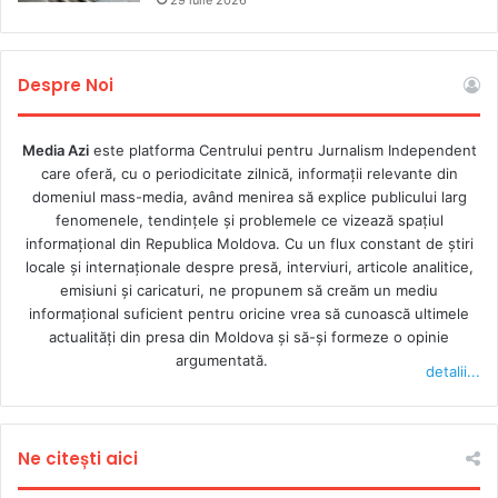
29 iulie 2026
Despre Noi
Media Azi
este platforma Centrului pentru Jurnalism Independent
care oferă, cu o periodicitate zilnică, informații relevante din
domeniul mass-media, având menirea să explice publicului larg
fenomenele, tendințele și problemele ce vizează spațiul
informațional din Republica Moldova. Cu un flux constant de ştiri
locale şi internaţionale despre presă, interviuri, articole analitice,
emisiuni și caricaturi, ne propunem să creăm un mediu
informaţional suficient pentru oricine vrea să cunoască ultimele
actualităţi din presa din Moldova şi să-şi formeze o opinie
argumentată.
detalii...
Ne citești aici