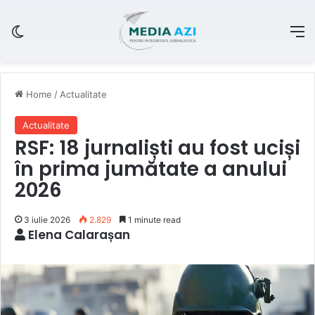
Switch skin
M
Home
/
Actualitate
Actualitate
RSF: 18 jurnaliști au fost uciși
în prima jumătate a anului
2026
3 iulie 2026
2.829
1 minute read
Elena Calarașan