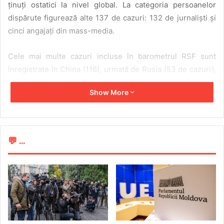
ținuți ostatici la nivel global. La categoria persoanelor
dispărute figurează alte 137 de cazuri: 132 de jurnaliști și
cinci angajați din mass-media.
Cele mai multe cazuri incluse în barometrul RSF sunt
înregistrate în China (116), urmată de Rusia (53 de cazuri),
Israel (34), Mexic (33) și Belarus (29).
Show More
În total, pentru prima jumătate a anului 2026, platforma
RSF afișează 733 de rezultate în privința victimelor
abuzurilor împotriva presei.
💬 ...
RSF precizează că jurnaliștii sunt incluși pe listă doar dacă
organizația a stabilit că decesul sau detenția lor a avut
legătură cu activitatea jurnalistică. Lista nu include
jurnaliști uciși sau încarcerați din motive fără legătură cu
munca lor ori cazuri în care legătura cu activitatea