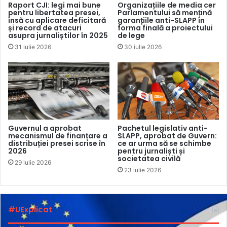
profesională nu a fost încă confirmată.
Raport CJI: legi mai bune
Organizațiile de media cer
pentru libertatea presei,
Parlamentului să mențină
însă cu aplicare deficitară
garanțiile anti-SLAPP în
Barometrul RSF monitorizează în timp real abuzurile
și record de atacuri
forma finală a proiectului
asupra jurnaliștilor în 2025
de lege
împotriva jurnaliștilor și lucrătorilor media la nivel global,
31 iulie 2026
30 iulie 2026
inclusiv cazurile de omor, detenție, luare de ostatici și
dispariție, iar datele sunt actualizate constant de
organizație.
Potrivit
Indicelui mondial al Libertății Presei 2026
, făcut
public de RSF la 30 aprilie, în 41 de state plasate în ultima
Guvernul a aprobat
Pachetul legislativ anti-
parte a clasamentului, condițiile de activitate ale
mecanismul de finanțare a
SLAPP, aprobat de Guvern:
distribuției presei scrise în
ce ar urma să se schimbe
jurnaliștilor rămân critice, marcate de represiuni, control
2026
pentru jurnaliști și
informațional și vulnerabilități sistemice. În această
societatea civilă
29 iulie 2026
categorie se regăsesc, între altele, Hong Kong (locul 140),
23 iulie 2026
Siria (locul 141), Iordania (locul 142), Algeria (locul 145),
Uzbekistan (locul 147), precum și Ethiopia (locul 148) și
#UExplicat
Kazakhstan (locul 149). În partea inferioară a clasamentului
predomină state în care presa operează sub constrângeri