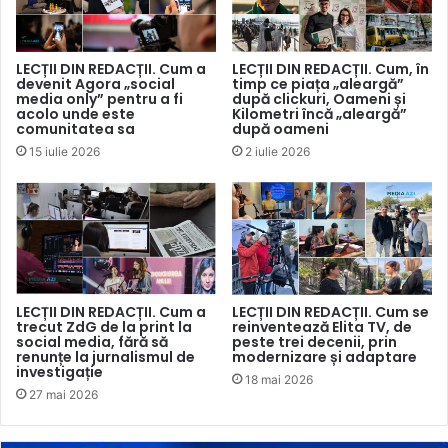
includeți o gamă largă de opinii și informații și toate
punctele de vedere. Bătrânii și tinerii, locuitorii din orașe
și sate, bogații și săracii vor avea păreri diferite”.
LECȚII DIN REDACȚII. Cum a
LECȚII DIN REDACȚII. Cum, în
devenit Agora „social
timp ce piața „aleargă”
media only” pentru a fi
după clickuri, Oameni și
Autorii ghidului recomandă ca, în cazul în care anumite
acolo unde este
Kilometri încă „aleargă”
comunitatea sa
după oameni
probleme sunt puțin discutate
sau nu sunt de actualitate,
15 iulie 2026
2 iulie 2026
acestea să nu primească un spațiu editorial extins. Dacă
subiectele nu au o importanță majoră, nu este necesară
includerea unei game largi de opinii. Totodată, atunci când
este vorba despre
fapte demonstrate
, precum un
consens științific clar, nu se justifică acordarea unui spațiu
considerabil opiniilor divergente. Argumentele care susțin,
LECȚII DIN REDACȚII. Cum a
LECȚII DIN REDACȚII. Cum se
de exemplu, că știința greșește, nu contribuie la
trecut ZdG de la print la
reinventează Elita TV, de
social media, fără să
peste trei decenii, prin
asigurarea imparțialității.
renunțe la jurnalismul de
modernizare și adaptare
investigație
18 mai 2026
27 mai 2026
De asemenea, cu privire la
opiniile potențial ofensatoare,
documentul precizează: „Poate fi potrivit să spuneți