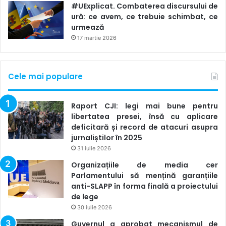
#UExplicat. Combaterea discursului de
țintelor acuzațiilor la o viață privată și de familie”.
ură: ce avem, ce trebuie schimbat, ce
urmează
Documentul mai semnalează că
opiniile și faptele nu
17 martie 2026
trebuie denaturate
, iar
asigurarea echilibrului între
dreptul la viață privată și libertatea de exprimare
presupune o decizie editorială atentă.
Cele mai populare
Raport CJI: legi mai bune pentru
libertatea presei, însă cu aplicare
deficitară și record de atacuri asupra
jurnaliștilor în 2025
31 iulie 2026
Organizațiile de media cer
Parlamentului să mențină garanțiile
anti-SLAPP în forma finală a proiectului
de lege
30 iulie 2026
Guvernul a aprobat mecanismul de