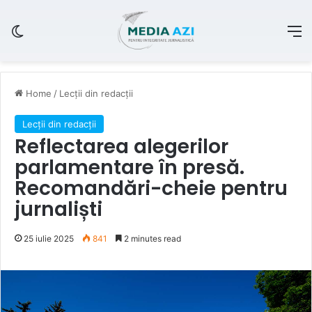
Switch skin
M
Home
/
Lecții din redacții
Lecții din redacții
Reflectarea alegerilor
parlamentare în presă.
Recomandări-cheie pentru
jurnaliști
25 iulie 2025
841
2 minutes read