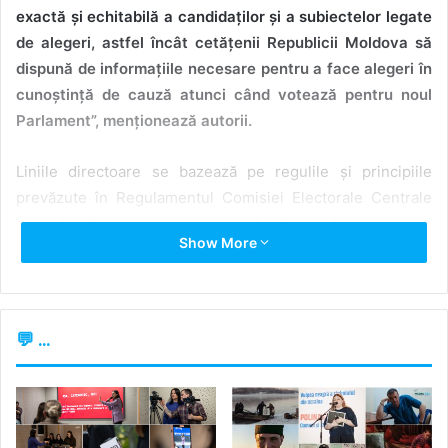
exactă și echitabilă a candidaților și a subiectelor legate
de alegeri, astfel încât cetățenii Republicii Moldova să
dispună de informațiile necesare pentru a face alegeri în
cunoștință de cauză atunci când votează pentru noul
Parlament”, menționează autorii.
Liniile directoare se bazează pe regulile și principiile
prevăzute în Regulamentul Comisiei Electorale Centrale
privind reflectarea alegerilor și în Codul deontologic al
Show More
jurnalistului.
Documentul explică între altele că
imparțialitatea
poate fi
asigurată dacă jurnaliștii iau decizii editoriale echilibrate,
💬 ...
care oferă spațiu tuturor punctelor de vedere: „În cazul în
care instituțiile mass-media explorează problemele din
spatele campaniei, trebuie să o facă cu o atitudine
incluzivă, reflectând o paletă de opinii. Ar trebui să