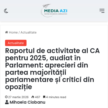
Switch skin
M
Home
/
Actualitate
Actualitate
Raportul de activitate al CA
pentru 2025, audiat în
Parlament: aprecieri din
partea majorității
parlamentare și critici din
opoziție
27 martie 2026
467
4 minutes read
Mihaela Ciobanu