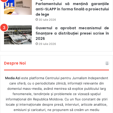
Parlamentului să mențină garanțiile
newsurile, dezinformarea și propaganda ostilă nu mai pot
anti-SLAPP în forma finală a proiectului
influența opinia publică”.
de lege
30 iulie 2026
De cealaltă parte, mai mulți deputați din opoziție au lansat
Guvernul a aprobat mecanismul de
critici asupra activității instituției, acuzând-o de lipsă de
finanțare a distribuției presei scrise în
2026
imparțialitate și de faptul că ar servi intereselor
29 iulie 2026
guvernării.
„Indicați, vă rog, măcar un caz concret în care Consiliul
Despre Noi
Audiovizualului a adoptat o decizie contrară intereselor
partidului de guvernare. În raportul dumneavoastră nu am
găsit niciun caz”, a întrebat
Alexandr Stoianoglo
, deputat
Media Azi
este platforma Centrului pentru Jurnalism Independent
care oferă, cu o periodicitate zilnică, informații relevante din
al Blocului Alternativa. În replică,
Liliana Vițu
a declarat:
domeniul mass-media, având menirea să explice publicului larg
„Eu nu înțeleg care este furnizorul partidului de
fenomenele, tendințele și problemele ce vizează spațiul
guvernare. Nu avem în cod [CSMA, n.a.] o astfel de
informațional din Republica Moldova. Cu un flux constant de ştiri
definiție”.
locale şi internaţionale despre presă, interviuri, articole analitice,
emisiuni și caricaturi, ne propunem să creăm un mediu