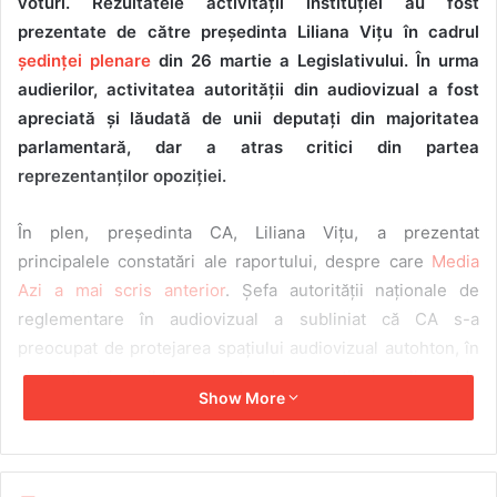
voturi. Rezultatele activității instituției au fost
prezentate de către președinta Liliana Vițu în cadrul
ședinței plenare
din 26 martie a Legislativului. În urma
audierilor, activitatea autorității din audiovizual a fost
apreciată și lăudată de unii deputați din majoritatea
parlamentară, dar a atras critici din partea
reprezentanților opoziției.
În plen, președinta CA, Liliana Vițu, a prezentat
principalele constatări ale raportului, despre care
Media
Azi a mai scris anterior
. Șefa autorității naționale de
reglementare în audiovizual a subliniat că CA s-a
preocupat de protejarea spațiului audiovizual autohton, în
contextul riscurilor generate de operațiuni maligne de
Show More
interferență externă, al campaniilor coordonate de
dezinformare și al necesității unei informări corecte a
publicului. Ea a precizat că nucleul acțiunilor s-a
concentrat pe monitorizarea modului în care serviciile