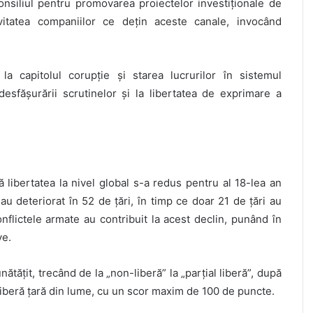
nsiliul pentru promovarea proiectelor investiționale de
vitatea companiilor ce dețin aceste canale, invocând
a capitolul corupție și starea lucrurilor în sistemul
esfășurării scrutinelor și la libertatea de exprimare a
libertatea la nivel global s-a redus pentru al 18-lea an
s-au deteriorat în 52 de țări, în timp ce doar 21 de țări au
onflictele armate au contribuit la acest declin, punând în
ve.
nătățit, trecând de la „non-liberă” la „parțial liberă”, după
liberă țară din lume, cu un scor maxim de 100 de puncte.