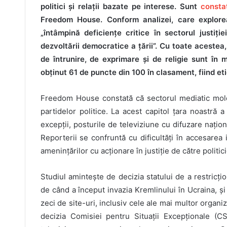
politici și relații bazate pe interese. Sunt
constat
Freedom House. Conform analizei, care explorea
„întâmpină deficiențe critice în sectorul justiți
dezvoltării democratice a țării”. Cu toate acestea, 
de întrunire, de exprimare și de religie sunt în
obținut 61 de puncte din 100 în clasament, fiind eti
Freedom House constată că sectorul mediatic moldov
partidelor politice. La acest capitol țara noastră 
excepții, posturile de televiziune cu difuzare națion
Reporterii se confruntă cu dificultăți în accesarea 
amenințărilor cu acționare în justiție de către politici
Studiul amintește de decizia statului de a restricți
de când a început invazia Kremlinului în Ucraina, și 
zeci de site-uri, inclusiv cele ale mai multor organ
decizia Comisiei pentru Situații Excepționale (