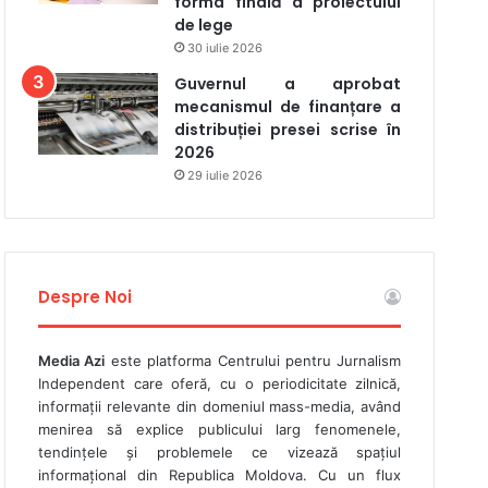
forma finală a proiectului
de lege
30 iulie 2026
Guvernul a aprobat
mecanismul de finanțare a
distribuției presei scrise în
2026
29 iulie 2026
Despre Noi
Media Azi
este platforma Centrului pentru Jurnalism
Independent care oferă, cu o periodicitate zilnică,
informații relevante din domeniul mass-media, având
menirea să explice publicului larg fenomenele,
tendințele și problemele ce vizează spațiul
informațional din Republica Moldova. Cu un flux