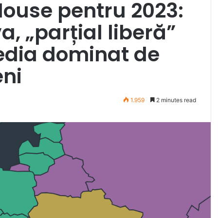
ouse pentru 2023:
, „parțial liberă”
media dominat de
eni
1.959
2 minutes read