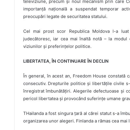
televiziune, precum și noul mecanism prin care Co
importanță națională a suspendat temporar acti
preocupări legate de securitatea statului.
Cel mai prost scor Republica Moldova l-a luat l
judecătoresc, iar cea mai înaltă notă – la modul d
viziunilor și preferințelor politice.
LIBERTATEA, ÎN CONTINUARE ÎN DECLIN
În general, în acest an, Freedom House constată că 
consecutiv. Drepturile politice și libertățile civile 
înregistrat îmbunătățiri. Alegerile defectuoase și c
pericol libertatea și provocând suferințe umane gra
THailanda a fost singura țară al cărei statut s-a îmbu
organizarea unor alegeri. Finlanda a rămas cea mai 