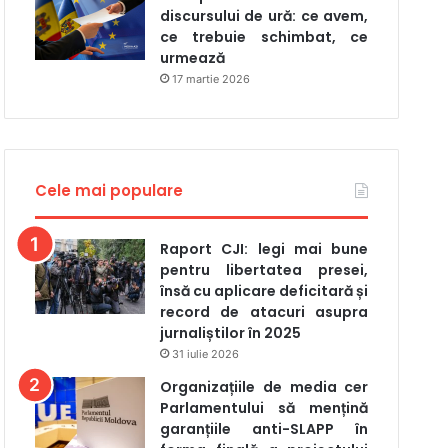
discursului de ură: ce avem,
ce trebuie schimbat, ce
urmează
17 martie 2026
Cele mai populare
Raport CJI: legi mai bune
pentru libertatea presei,
însă cu aplicare deficitară și
record de atacuri asupra
jurnaliștilor în 2025
31 iulie 2026
Organizațiile de media cer
Parlamentului să mențină
garanțiile anti-SLAPP în