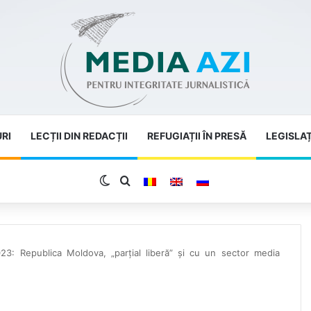
URI
LECȚII DIN REDACȚII
REFUGIAȚII ÎN PRESĂ
LEGISLAȚ
Switch skin
Search for
: Republica Moldova, „parțial liberă” și cu un sector media