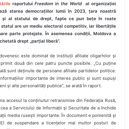
ările
raportului
Freedom in the World
al organizației
ză starea democrațiilor lumii în 2023, țara noastră
ei și al statului de drept, fapte ce pun bețe în roate
statul are un mediu electoral competitiv, iar libertățile
 mare parte protejate. În asemenea condiții, Moldova a
chetată drept „parțial liberă”.
enesc este dominat de instituții afiliate oligarhilor și
a primit două din cele patru puncte posibile. „Cu puține
ală sunt deținute de persoane afiliate partidelor politice.
informațiilor importante de interes public și sunt supuși
eni și alte personalități publice”, se arată în raport.
ona accesul la conținutul retransmise din Federația Rusă,
cea a Serviciului de Informații și Securitate de a închide
izații media rusești importante. În document e pomenită și
CSE) de suspendare a licențelor mai multor posturi de