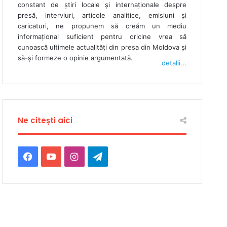
constant de ştiri locale şi internaţionale despre
presă, interviuri, articole analitice, emisiuni și
caricaturi, ne propunem să creăm un mediu
informaţional suficient pentru oricine vrea să
cunoască ultimele actualităţi din presa din Moldova şi
să-şi formeze o opinie argumentată.
detalii...
Ne citești aici
Facebook
YouTube
Instagram
Telegram