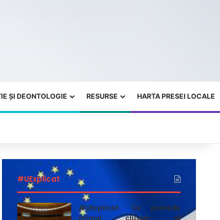
IE ȘI DEONTOLOGIE
RESURSE
HARTA PRESEI LOCALE
#UExplicat
#UExplicat. Ce prevede
primul cluster al