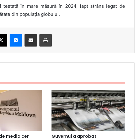
fi testată în mare măsură în 2024, fapt strâns legat de
ătate din populația globului.
ebook
X
Messenger
Share via Email
Print
 de media cer
Guvernul a aprobat