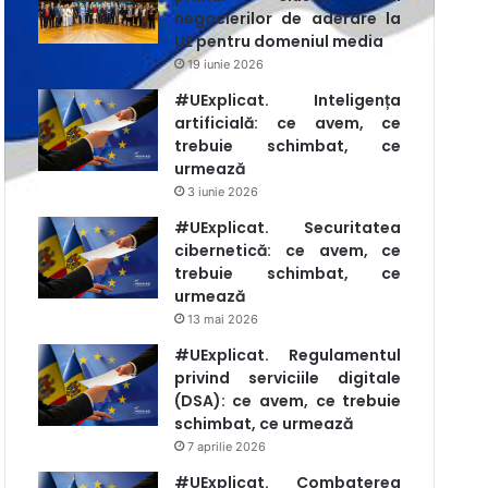
negocierilor de aderare la
UE pentru domeniul media
19 iunie 2026
#UExplicat. Inteligența
artificială: ce avem, ce
trebuie schimbat, ce
urmează
3 iunie 2026
#UExplicat. Securitatea
cibernetică: ce avem, ce
trebuie schimbat, ce
urmează
13 mai 2026
#UExplicat. Regulamentul
privind serviciile digitale
(DSA): ce avem, ce trebuie
schimbat, ce urmează
7 aprilie 2026
#UExplicat. Combaterea