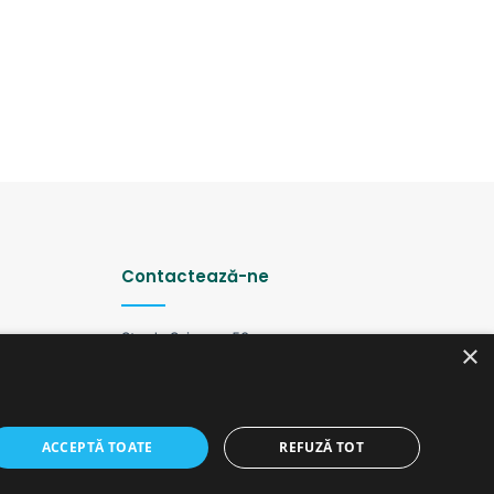
Contactează-ne
Strada Șciusev, 53
×
2012 Chișinău, Republica Moldova
tel: (+373 22) 213652, 227539
fax: (+373 22) 226681
Email: redactia@ijc.md
ACCEPTĂ TOATE
REFUZĂ TOT