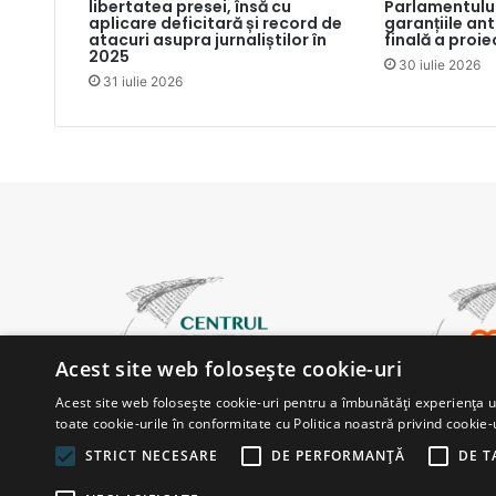
libertatea presei, însă cu
Parlamentului
aplicare deficitară și record de
garanțiile an
atacuri asupra jurnaliștilor în
finală a proie
2025
30 iulie 2026
31 iulie 2026
Acest site web folosește cookie-uri
Acest site web folosește cookie-uri pentru a îmbunătăți experiența uti
toate cookie-urile în conformitate cu Politica noastră privind cookie-
STRICT NECESARE
DE PERFORMANȚĂ
DE T