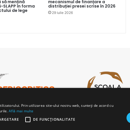
 să mențină
mecanismul de finanțare a
ti-SLAPP în forma
distribuției presei scrise în 2026
ctului de lege
29 iulie 2026
lizatorului. Prin utilizarea site-ului nostru web, sunteți de acord cu
urile.
Află mai multe
ARGETARE
DE FUNCŢIONALITATE