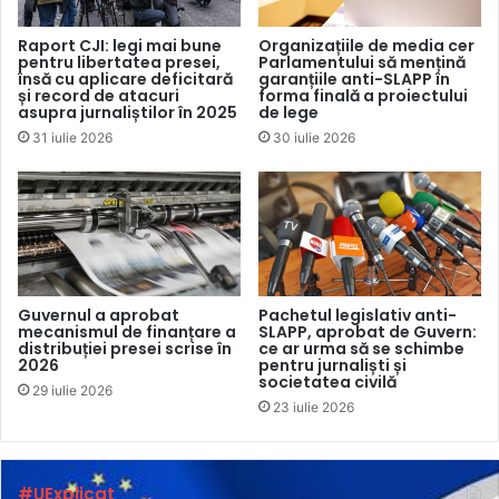
media independente au fost acuzate că ar servi interese
străine, activitatea lor fiind prezentată, „în mod nefondat”,
Raport CJI: legi mai bune
Organizațiile de media cer
pentru libertatea presei,
Parlamentului să mențină
drept „criminală”.
însă cu aplicare deficitară
garanțiile anti-SLAPP în
și record de atacuri
forma finală a proiectului
asupra jurnaliștilor în 2025
de lege
Totodată, raportul subliniază că presa a fost delegitimată
31 iulie 2026
30 iulie 2026
sistematic prin discursuri stigmatizante, în care finanțarea
externă a fost transformată într-un instrument de atac
public. În acest registru au circulat etichete precum
„mâncători de granturi”, „presa aservită”, „oligarhii ONG-
iști”, „cartel”, „grupări criminale” sau parte a unei „rețele
globaliste” ori „sataniste”. Specialiștii constată că astfel de
Guvernul a aprobat
Pachetul legislativ anti-
mesaje „urmăresc crearea unei percepții sistemice potrivit
mecanismul de finanțare a
SLAPP, aprobat de Guvern:
distribuției presei scrise în
ce ar urma să se schimbe
căreia societatea civilă și presa ar fi motivate exclusiv
2026
pentru jurnaliști și
societatea civilă
financiar și ar acționa în baza unor agende dictate din
29 iulie 2026
23 iulie 2026
exterior”, deși, în realitate, „finanțarea externă urmează
proceduri transparente, supuse auditului și
reglementărilor legale, iar implicarea organizațiilor
#UExplicat