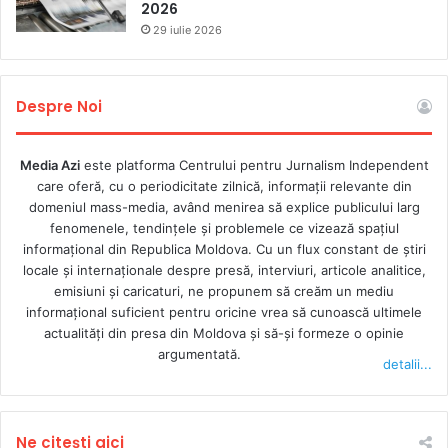
2026
că a fost vizată de atacuri online repetate, inclusiv printr-
29 iulie 2026
un videoclip sponsorizat în care imaginea și vocea sa au
fost reproduse cu ajutorul AI pentru a promova o schemă
de înșelătorie financiară.
Despre Noi
Experții CRJM atrag atenția asupra faptului că persistența
acestor practici, împreună cu reacții limitate sau
Media Azi
este platforma Centrului pentru Jurnalism Independent
care oferă, cu o periodicitate zilnică, informații relevante din
ineficiente din partea platformelor și autorităților,
domeniul mass-media, având menirea să explice publicului larg
contribuie la crearea unui climat de intimidare, la erodarea
fenomenele, tendințele și problemele ce vizează spațiul
încrederii publice în mass-media și la subminarea rolului
informațional din Republica Moldova. Cu un flux constant de ştiri
presei într-o societate democratică.
locale şi internaţionale despre presă, interviuri, articole analitice,
emisiuni și caricaturi, ne propunem să creăm un mediu
informaţional suficient pentru oricine vrea să cunoască ultimele
actualităţi din presa din Moldova şi să-şi formeze o opinie
atac asupra presei
presa din moldova
argumentată.
detalii...
securitatea jurnalistilor
Ne citești aici