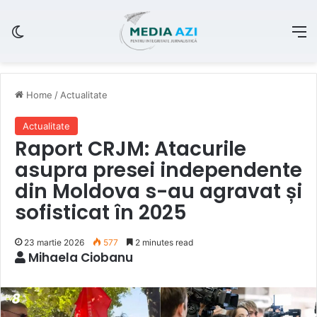
Switch skin
M
Home
/
Actualitate
Actualitate
Raport CRJM: Atacurile
asupra presei independente
din Moldova s-au agravat și
sofisticat în 2025
23 martie 2026
577
2 minutes read
Mihaela Ciobanu