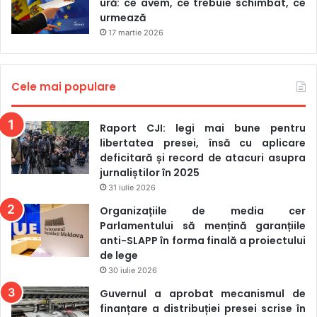
ură: ce avem, ce trebuie schimbat, ce
privind presupuse interese financiare obscure”, mai ales
urmează
atunci când jurnaliștii au publicat investigații sau au
17 martie 2026
adresat întrebări incomode. În plan instituțional au fost
semnalate și restricții privind accesul jurnaliștilor în
Cele mai populare
instanțele de judecată, ceea ce, în logica raportului,
adaugă presiune asupra exercitării profesiei.
Raport CJI: legi mai bune pentru
O altă observație din document este că atacurile online nu
libertatea presei, însă cu aplicare
deficitară și record de atacuri asupra
mai apar ca episoade izolate, ci ca parte a unor campanii
jurnaliștilor în 2025
coordonate de dezinformare și hărțuire, orientate
31 iulie 2026
sistematic împotriva presei independente, jurnaliștilor și
Organizațiile de media cer
activiștilor civici. Raportul descrie folosirea conturilor
Parlamentului să mențină garanțiile
false, a rețelelor de boți și, în unele situații, a inteligenței
anti-SLAPP în forma finală a proiectului
artificiale pentru fabricarea de conținut manipulator,
de lege
distribuirea de informații false sau denigratoare și
30 iulie 2026
amplificarea artificială a unor narative politice. Un exemplu
Guvernul a aprobat mecanismul de
este cazul jurnalistei Mariana Rață, despre care se spune
finanțare a distribuției presei scrise în