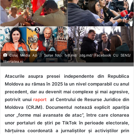
Colaj Media Azi // Surse foto: tv8.md/ zdg.md/ Facebook CU SENS/
libertatea.ro
Atacurile asupra presei independente din Republica
Moldova au rămas în 2025 la un nivel comparabil cu anul
precedent, dar au devenit mai complexe și mai agresive,
potrivit unui
raport
al Centrului de Resurse Juridice din
Moldova (CRJM). Documentul notează explicit apariția
unor „forme mai avansate de atac”, între care clonarea
unor portaluri de știri pe TikTok în perioade electorale,
hărțuirea coordonată a jurnaliștilor și activiștilor prin