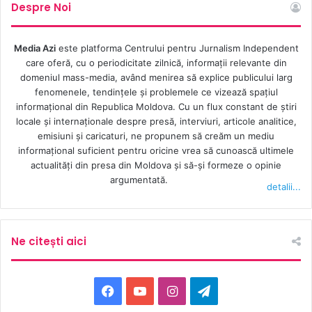
Despre Noi
Media Azi
este platforma Centrului pentru Jurnalism Independent
care oferă, cu o periodicitate zilnică, informații relevante din
domeniul mass-media, având menirea să explice publicului larg
fenomenele, tendințele și problemele ce vizează spațiul
informațional din Republica Moldova. Cu un flux constant de ştiri
locale şi internaţionale despre presă, interviuri, articole analitice,
emisiuni și caricaturi, ne propunem să creăm un mediu
informaţional suficient pentru oricine vrea să cunoască ultimele
actualităţi din presa din Moldova şi să-şi formeze o opinie
argumentată.
detalii...
Ne citești aici
Facebook
YouTube
Instagram
Telegram