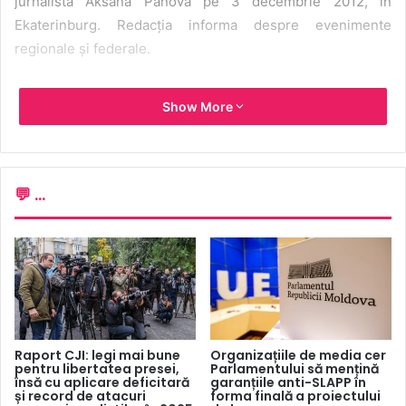
jurnalista Aksana Panova pe 3 decembrie 2012, în
Ekaterinburg. Redacția informa despre evenimente
regionale și federale.
Show More
💬 ...
Raport CJI: legi mai bune
Organizațiile de media cer
pentru libertatea presei,
Parlamentului să mențină
însă cu aplicare deficitară
garanțiile anti-SLAPP în
și record de atacuri
forma finală a proiectului