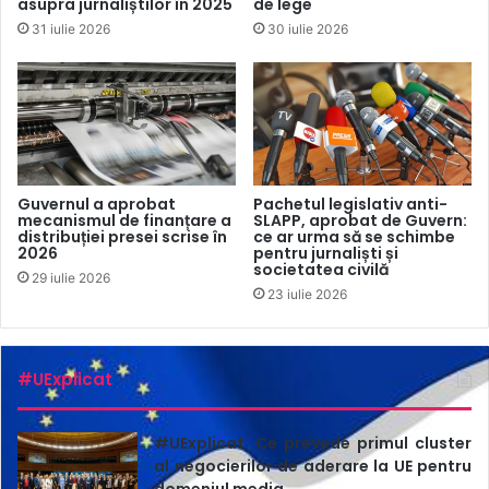
asupra jurnaliștilor în 2025
de lege
31 iulie 2026
30 iulie 2026
Guvernul a aprobat
Pachetul legislativ anti-
mecanismul de finanțare a
SLAPP, aprobat de Guvern:
distribuției presei scrise în
ce ar urma să se schimbe
2026
pentru jurnaliști și
societatea civilă
29 iulie 2026
23 iulie 2026
#UExplicat
#UExplicat. Ce prevede primul cluster
al negocierilor de aderare la UE pentru