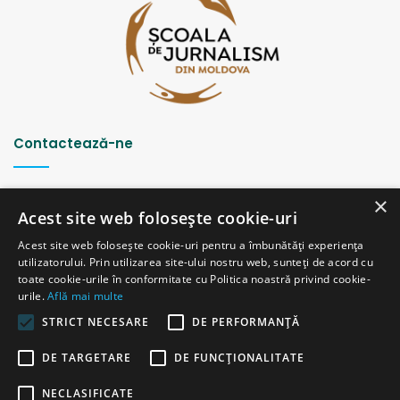
Contactează-ne
Strada Șciusev, 53
×
2012 Chișinău, Republica Moldova
Acest site web folosește cookie-uri
tel: (+373 22) 213652, 227539
Acest site web folosește cookie-uri pentru a îmbunătăți experiența
fax: (+373 22) 226681
utilizatorului. Prin utilizarea site-ului nostru web, sunteți de acord cu
Email: redactia@ijc.md
toate cookie-urile în conformitate cu Politica noastră privind cookie-
urile.
Află mai multe
STRICT NECESARE
DE PERFORMANȚĂ
© Copyright 2026, All Rights Reserved |
Powered by ProWeb
DE TARGETARE
DE FUNCŢIONALITATE
versiunea veche
NECLASIFICATE