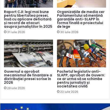
discuției
Alina Radu
, directoarea Ziarului de Gardă.
Raport CJI: legi mai bune
Organizațiile de media cer
pentru libertatea presei,
Parlamentului să mențină
Ea s-a referit printre altele la
solicitarea Roskomnadzor ca
însă cu aplicare deficitară
garanțiile anti-SLAPP în
pagina online a publicației să fie blocat
ă, la p
ostările
și record de atacuri
forma finală a proiectului
asupra jurnaliștilor în 2025
de lege
blocate nejustificat de Facebook
ale mai multor redacții din
31 iulie 2026
30 iulie 2026
Moldova, precum și la mesajele cu ură sau amenințări,
recepționate online de mai mulți angajați din media în
ultima perioadă. „Partea bună e că presa independentă are
acum cele mai mari audiențe din toate timpurile. Audiența
a crescut mult în pandemie și încă mai mult în război. E cel
mai bun lucru pe care l-am dorit, dar e și o mare presiune
Guvernul a aprobat
Pachetul legislativ anti-
asupra jurnaliștilor – să răspundă la întrebările cetățenilor,
mecanismul de finanțare a
SLAPP, aprobat de Guvern:
distribuției presei scrise în
ce ar urma să se schimbe
dar cu prea puține resurse”, a precizat jurnalista.
2026
pentru jurnaliști și
societatea civilă
29 iulie 2026
23 iulie 2026
Și
Karen Harutyunyan,
reprezentantul Civilnet din
Armenia, a vorbit despre „responsabilitatea enormă” care
stă pe umerii instituțiilor media independente din țară –