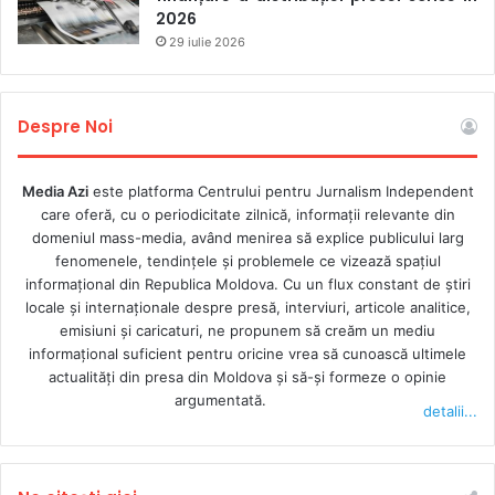
2026
ură împotriva jurnaliștilor. Oficialii guvernamentali ne
29 iulie 2026
demonizează, încurajează violențele împotriva presei. De
fiecare dată când punem întrebări sau criticăm acțiunile
puterii, suntem acuzați c-am fi parte a celor care-și doresc
Despre Noi
deschiderea celui de-al doilea front în Georgia”, a
enumerat ea.
Media Azi
este platforma Centrului pentru Jurnalism Independent
care oferă, cu o periodicitate zilnică, informații relevante din
Circa 100 de jurnaliști și profesioniști din media s-au
domeniul mass-media, având menirea să explice publicului larg
reunit la Praga la început de decembrie, pentru a patra
fenomenele, tendințele și problemele ce vizează spațiul
ediție a Conferinței Media a Parteneriatului Estic,
informațional din Republica Moldova. Cu un flux constant de ştiri
organizată în cadrul Președinției cehe a Consiliului Uniunii
locale şi internaţionale despre presă, interviuri, articole analitice,
emisiuni și caricaturi, ne propunem să creăm un mediu
Europene. Participanții abordează exemple practice de
informaţional suficient pentru oricine vrea să cunoască ultimele
consolidare a rezistenței mass-mediei independente și a
actualităţi din presa din Moldova şi să-şi formeze o opinie
jurnalismului de calitate, dar și politicile, programele și
argumentată.
detalii...
strategiile media actuale ale UE.