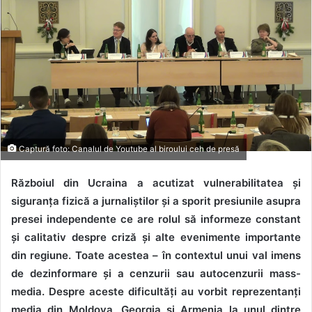
Captură foto: Canalul de Youtube al biroului ceh de presă
Războiul din Ucraina a acutizat vulnerabilitatea și
siguranța fizică a jurnaliștilor și a sporit presiunile asupra
presei independente ce are rolul să informeze constant
și calitativ despre criză și alte evenimente importante
din regiune. Toate acestea – în contextul unui val imens
de dezinformare și a cenzurii sau autocenzurii mass-
media. Despre aceste dificultăți au vorbit reprezentanți
media din Moldova, Georgia și Armenia la unul dintre