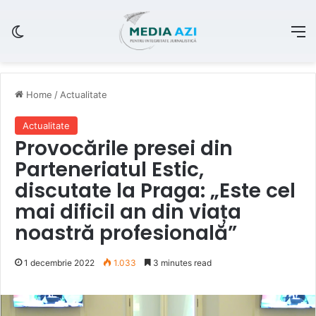
Switch skin
M
Home
/
Actualitate
Actualitate
Provocările presei din
Parteneriatul Estic,
discutate la Praga: „Este cel
mai dificil an din viața
noastră profesională”
1 decembrie 2022
1.033
3 minutes read