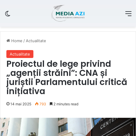
Switch skin
M
Home
/
Actualitate
Actualitate
Proiectul de lege privind
„agenții străini”: CNA și
juriștii Parlamentului critică
inițiativa
14 mai 2025
793
2 minutes read