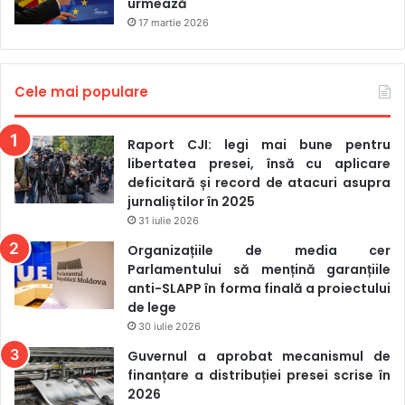
urmează
exprimare. Autorii avertizează că proiectul contravine
17 martie 2026
Constituției Republicii Moldova, Declarației Universale a
Drepturilor Omului și Convenției Europene a Drepturilor
Omului, dar și se referă la riscuri de corupție și
Cele mai populare
disfuncționalități instituționale.
Raport CJI: legi mai bune pentru
OPINIA JURIȘTILOR PARLAMENTULUI
libertatea presei, însă cu aplicare
deficitară și record de atacuri asupra
jurnaliștilor în 2025
Direcția Generală Juridică a Parlamentului Republicii
31 iulie 2026
Moldova a emis și ea un
aviz critic
asupra proiectului de
Organizațiile de media cer
lege. Și în acest caz se invocă definițiile vagi și ambigue,
Parlamentului să mențină garanțiile
incompatibilitatea cu standardele internaționale, încălcarea
anti-SLAPP în forma finală a proiectului
drepturilor fundamentale sau riscurile de abuzuri și
de lege
corupție.
30 iulie 2026
Guvernul a aprobat mecanismul de
Autorii subliniază că termenii utilizați în proiect, precum
finanțare a distribuției presei scrise în
„agent străin” și „influență străină” sunt formulați într-un
2026