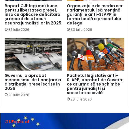
sumelor nedeclarate, lichidarea entității etc.
Raport CJI: legi mai bune
Organizațiile de media cer
pentru libertatea presei,
Parlamentului să mențină
însă cu aplicare deficitară
garanțiile anti-SLAPP în
Anterior, 135 de organizații ale societății civile au
și record de atacuri
forma finală a proiectului
asupra jurnaliștilor în 2025
de lege
condamnat demersul, calificând proiectul drept „o
31 iulie 2026
30 iulie 2026
manifestare a disprețului față
de drepturile fundamentale
ale omului și libertatea presei
”
.
CONCLUZIILE CNA
În
raportul
său, CNA atenționează că reglementările
Guvernul a aprobat
Pachetul legislativ anti-
propuse în proiectul de lege privind „agenții străini” sunt
mecanismul de finanțare a
SLAPP, aprobat de Guvern:
distribuției presei scrise în
ce ar urma să se schimbe
formulate într-un mod vag și confuz, ceea ce creează
2026
pentru jurnaliști și
riscul instituirii unor proceduri arbitrare, discreționare și
societatea civilă
29 iulie 2026
predispuse la abuzuri. Potrivit CNA, proiectul de lege ar
23 iulie 2026
putea prejudicia grav interesul public.
#UExplicat
Printre principalele obiecții formulate de CNA se numără