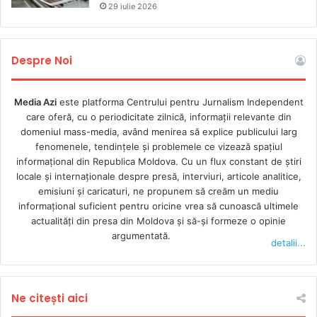
mod lipsit de claritate, ceea ce poate duce la interpretări
29 iulie 2026
arbitrare și aplicări abuzive ale legii. Direcția juridică mai
atrage atenția că prevederile proiectului pot încălca
Despre Noi
drepturi fundamentale garantate de Constituția Republicii
Moldova, cum ar fi libertatea de exprimare, libertatea de
asociere și dreptul la un proces echitabil, iar faptul că
Media Azi
este platforma Centrului pentru Jurnalism Independent
care oferă, cu o periodicitate zilnică, informații relevante din
proiectul nu este aliniat cu obligațiile internaționale ale
domeniul mass-media, având menirea să explice publicului larg
Republicii Moldova poate afecta negativ imaginea și
fenomenele, tendințele și problemele ce vizează spațiul
angajamentele internaționale ale țării noastre.
informațional din Republica Moldova. Cu un flux constant de ştiri
locale şi internaţionale despre presă, interviuri, articole analitice,
emisiuni și caricaturi, ne propunem să creăm un mediu
informaţional suficient pentru oricine vrea să cunoască ultimele
actualităţi din presa din Moldova şi să-şi formeze o opinie
argumentată.
detalii...
Ne citești aici