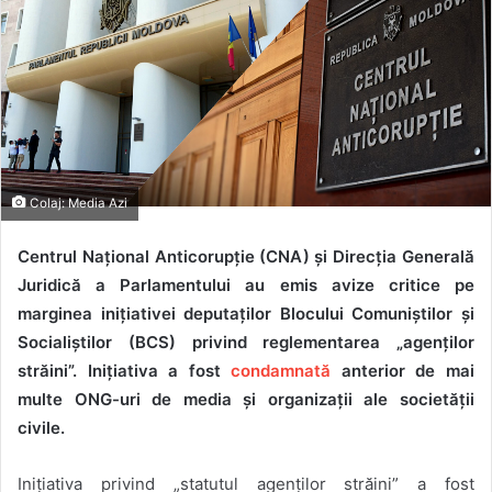
Colaj: Media Azi
Centrul Național Anticorupție (CNA) și Direcția Generală
Juridică a Parlamentului au emis avize critice pe
marginea inițiativei deputaților Blocului Comuniștilor și
Socialiștilor (BCS) privind reglementarea „agenților
străini”. Inițiativa a fost
condamnată
anterior de mai
multe ONG-uri de media și organizații ale societății
civile.
Inițiativa
privind „statutul agenților străini” a fost