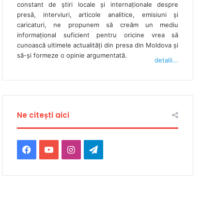
constant de ştiri locale şi internaţionale despre
presă, interviuri, articole analitice, emisiuni și
caricaturi, ne propunem să creăm un mediu
informaţional suficient pentru oricine vrea să
cunoască ultimele actualităţi din presa din Moldova şi
să-şi formeze o opinie argumentată.
detalii...
Ne citești aici
Facebook
YouTube
Instagram
Telegram