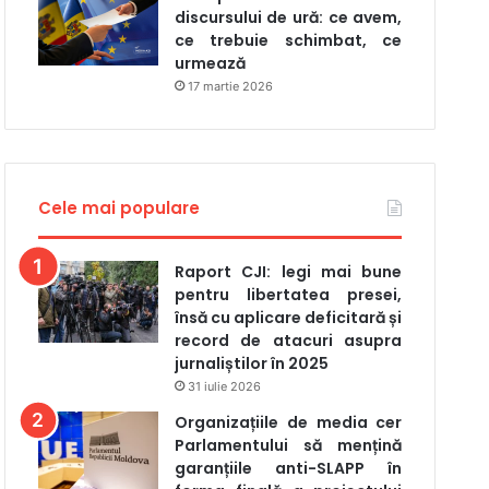
discursului de ură: ce avem,
ce trebuie schimbat, ce
urmează
17 martie 2026
Cele mai populare
Raport CJI: legi mai bune
pentru libertatea presei,
însă cu aplicare deficitară și
record de atacuri asupra
jurnaliștilor în 2025
31 iulie 2026
Organizațiile de media cer
Parlamentului să mențină
garanțiile anti-SLAPP în