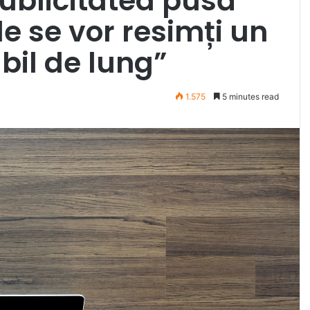
publicitatea pusă
e se vor resimți un
bil de lung”
1.575
5 minutes read