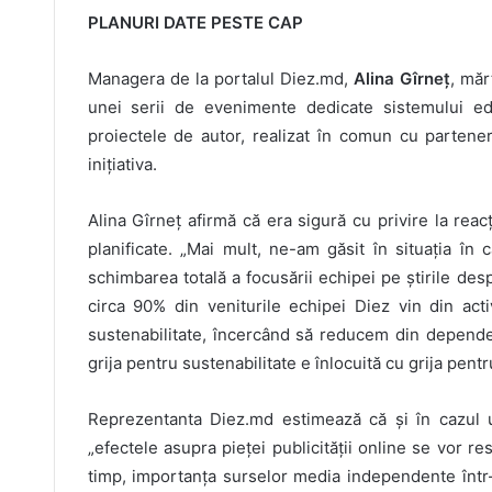
PLANURI DATE PESTE CAP
Managera de la portalul Diez.md,
Alina Gîrneț
, măr
unei serii de evenimente dedicate sistemului ed
proiectele de autor, realizat în comun cu parteneri
inițiativa.
Alina Gîrneț afirmă că era sigură cu privire la rea
planificate. „Mai mult, ne-am găsit în situația î
schimbarea totală a focusării echipei pe știrile desp
circa 90% din veniturile echipei Diez vin din act
sustenabilitate, încercând să reducem din depende
grija pentru sustenabilitate e înlocuită cu grija pent
Reprezentanta Diez.md estimează că și în cazul u
„efectele asupra pieței publicității online se vor re
timp, importanța surselor media independente într-o