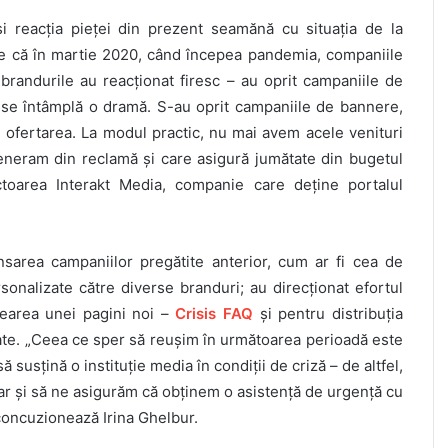
i reacția pieței din prezent seamănă cu situația de la
te că în martie 2020, când începea pandemia, companiile
randurile au reacționat firesc – au oprit campaniile de
i se întâmplă o dramă. S-au oprit campaniile de bannere,
i ofertarea. La modul practic, nu mai avem acele venituri
eneram din reclamă și care asigură jumătate din bugetul
ctoarea Interakt Media, companie care deține portalul
sarea campaniilor pregătite anterior, cum ar fi cea de
onalizate către diverse branduri; au direcționat efortul
earea unei pagini noi –
Crisis FAQ
și pentru distribuția
ate. „Ceea ce sper să reușim în următoarea perioadă este
 susțină o instituție media în condiții de criză – de altfel,
dar și să ne asigurăm că obținem o asistență de urgență cu
, concuzionează Irina Ghelbur.