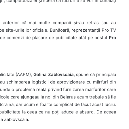
ți”, completează el și speră că lucrurile se vor îmbunătăți
t anterior că mai multe companii și-au retras sau au
pe site-urile lor oficiale. Bunăoară, reprezentanții Pro TV
de comenzi de plasare de publicitate atât pe postul
Pro
blicitate (AAPM),
Galina Zablovscaia
, spune că principala
sau schimbarea logisticii de aprovizionare cu mărfuri din
scunde o problemă reală privind furnizarea mărfurilor care
ole care ajungeau la noi din Belarus acum trebuie să fie
craina, dar acum e foarte complicat de făcut acest lucru.
 publicitate la ceea ce nu poți aduce e absurd. De aceea
na Zablovscaia.