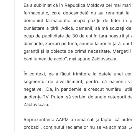
Ea a subliniat că în Republica Moldova cei mai mari 
farmaceutic, care deocamdată nu au renunțat la p
domeniul farmaceutic ocupă poziții de lider în p
bunăstare a țării. Adică, oamenii, să mă scuzați 
ocup de publicitate de 30 de ani în țara noastră și v
diamante, zboruri pe lună, anume la noi în țară, dar 
garanții și la obiecte de primă necesitate. Mergeți î
bani lumea de acolo”, mai spune Zablovscaia.
În context, ea a făcut trimitere la datele unei ce
segmentul de divertisment, pentru că oamenii vo
negative. „Da, în pandemie a crescut numărul utili
audiența TV. Putem să vorbim de unele categorii de 
Zablovscaia.
Reprezentanta AAPM a remarcat și faptul că putere
probabil, conținutul reclamelor nu se va schimba. „A