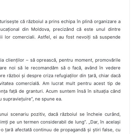
turisește că războiul a prins echipa în plină organizare a
ucațional din Moldova, precizând că este unul dintre
i lor comerciali. Astfel, ei au fost nevoiți să suspende
cția clienților – să oprească, pentru moment, promovările
n care noi să le recomandăm să o facă, având în vedere
re război și despre criza refugiaților din țară, chiar dacă
ivitatea comercială. Am lucrat mult pentru acest tip de
nța față de granturi. Acum suntem însă în situația când
ru supraviețuire”, ne spune ea.
nui scenariu pozitiv, dacă războiul se încheie curând,
simți pe un termen considerabil de lung”. „Dar, în același
 țară afectată continuu de propagandă și știri false, cu