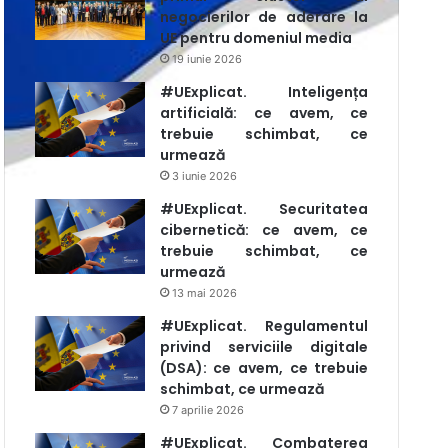
negocierilor de aderare la
UE pentru domeniul media
19 iunie 2026
#UExplicat. Inteligența
artificială: ce avem, ce
trebuie schimbat, ce
urmează
3 iunie 2026
#UExplicat. Securitatea
cibernetică: ce avem, ce
trebuie schimbat, ce
urmează
13 mai 2026
#UExplicat. Regulamentul
privind serviciile digitale
(DSA): ce avem, ce trebuie
schimbat, ce urmează
7 aprilie 2026
#UExplicat. Combaterea