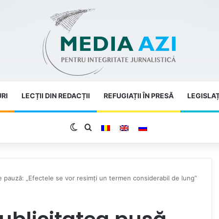
URI
LECȚII DIN REDACȚII
REFUGIAȚII ÎN PRESĂ
LEGISLAȚ
Switch skin
Search for
e pauză: „Efectele se vor resimți un termen considerabil de lung”