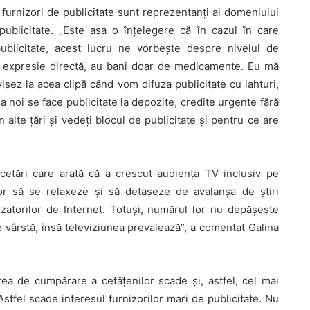
furnizori de publicitate sunt reprezentanți ai domeniului
ublicitate. „Este așa o înțelegere că în cazul în care
ublicitate, acest lucru ne vorbește despre nivelul de
de expresie directă, au bani doar de medicamente. Eu mă
isez la acea clipă când vom difuza publicitate cu iahturi,
la noi se face publicitate la depozite, credite urgente fără
n alte țări și vedeți blocul de publicitate și pentru ce are
rcetări care arată că a crescut audiența TV inclusiv pe
r să se relaxeze și să detașeze de avalanșa de știri
zatorilor de Internet. Totuși, numărul lor nu depășește
vârstă, însă televiziunea prevalează”, a comentat Galina
a de cumpărare a cetățenilor scade și, astfel, cel mai
stfel scade interesul furnizorilor mari de publicitate. Nu