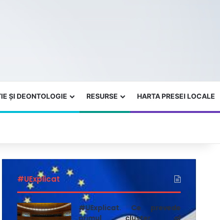
IE ȘI DEONTOLOGIE
RESURSE
HARTA PRESEI LOCALE
#UExplicat
#UExplicat. Ce prevede
primul cluster al