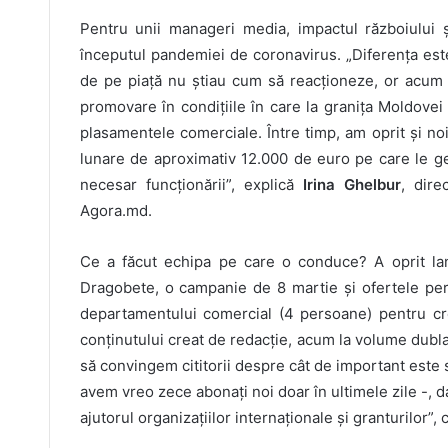
Pentru unii manageri media, impactul războiului ș
începutul pandemiei de coronavirus. „Diferența es
de pe piață nu știau cum să reacționeze, or acum b
promovare în condițiile în care la granița Moldove
plasamentele comerciale. Între timp, am oprit și no
lunare de aproximativ 12.000 de euro pe care le g
necesar funcționării”, explică
Irina Ghelbur
, dire
Agora.md.
Ce a făcut echipa pe care o conduce? A oprit lan
Dragobete, o campanie de 8 martie și ofertele pers
departamentului comercial (4 persoane) pentru cr
conținutului creat de redacție, acum la volume dubl
să convingem cititorii despre cât de important este să
avem vreo zece abonați noi doar în ultimele zile -, 
ajutorul organizațiilor internaționale și granturilor”