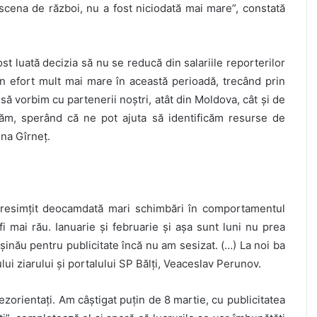
 scena de război, nu a fost niciodată mai mare”, constată
fost luată decizia să nu se reducă din salariile reporterilor
 efort mult mai mare în această perioadă, trecând prin
ă vorbim cu partenerii noștri, atât din Moldova, cât și de
flăm, sperând că ne pot ajuta să identificăm resurse de
ina Gîrneț.
u resimțit deocamdată mari schimbări în comportamentul
fi mai rău. Ianuarie și februarie și așa sunt luni nu prea
inău pentru publicitate încă nu am sesizat. (…) La noi ba
lui ziarului și portalului SP Bălți, Veaceslav Perunov.
dezorientați. Am câștigat puțin de 8 martie, cu publicitatea