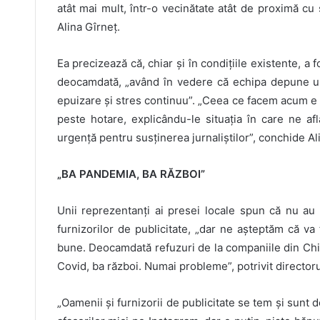
atât mai mult, într-o vecinătate atât de proximă cu
Alina Gîrneț.
Ea precizează că, chiar și în condițiile existente, a 
deocamdată, „având în vedere că echipa depune un
epuizare și stres continuu”. „Ceea ce facem acum e s
peste hotare, explicându-le situația în care ne a
urgență pentru susținerea jurnaliștilor”, conchide Al
„BA PANDEMIA, BA RĂZBOI”
Unii reprezentanți ai presei locale spun că nu a
furnizorilor de publicitate, „dar ne așteptăm că va 
bune. Deocamdată refuzuri de la companiile din Chiș
Covid, ba război. Numai probleme”, potrivit directoru
„Oamenii și furnizorii de publicitate se tem și sunt 