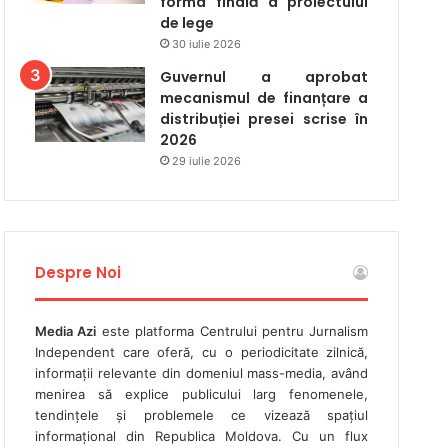
forma finală a proiectului
de lege
30 iulie 2026
Guvernul a aprobat
mecanismul de finanțare a
distribuției presei scrise în
2026
29 iulie 2026
Despre Noi
Media Azi
este platforma Centrului pentru Jurnalism
Independent care oferă, cu o periodicitate zilnică,
informații relevante din domeniul mass-media, având
menirea să explice publicului larg fenomenele,
tendințele și problemele ce vizează spațiul
informațional din Republica Moldova. Cu un flux