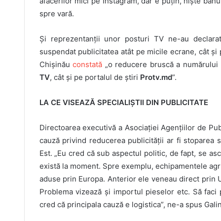
afacerilor mici pe Instagram, dar e puțin, niște bănu
spre vară.
Și reprezentanții unor posturi TV ne-au declara
suspendat publicitatea atât pe micile ecrane, cât și 
Chișinău
constată
„o reducere bruscă a numărului 
TV
, cât și pe portalul de știri
Protv.md
”.
LA CE VISEAZĂ SPECIALIȘTII DIN PUBLICITATE
Directoarea executivă a Asociației Agențiilor de Pu
cauză privind reducerea publicității ar fi stoparea 
Est. „Eu cred că sub aspectul politic, de fapt, se a
există la moment. Spre exemplu, echipamentele agric
aduse prin Europa. Anterior ele veneau direct prin U
Problema vizează și importul pieselor etc. Să faci
cred că principala cauză e logistica”, ne-a spus Gali