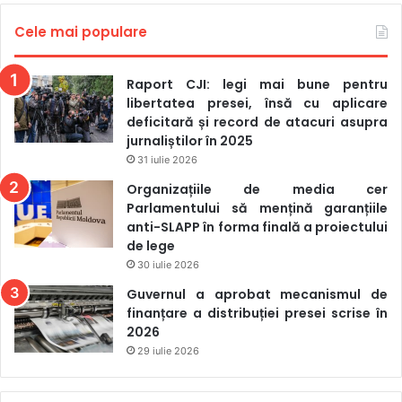
postului Familia pentru lipsa conținutului local, subliniind
că pe durata a nouă ani de activitate situația putea fi
Cele mai populare
redresată. „Sunt suspiciuni rezonabile privind beneficiarii
finali, precum și legat de motivația de a dezvolta un post
Raport CJI: legi mai bune pentru
de televiziune – acesta își propune să achiziționeze
libertatea presei, însă cu aplicare
deficitară și record de atacuri asupra
programe, ci nu să le producă singur, or tocmai
jurnaliștilor în 2025
raționamentul unui post TV este să aibă programe proprii
31 iulie 2026
mai bune față de alte posturi”, a mai adăugat Liliana Vițu.
Organizațiile de media cer
Parlamentului să mențină garanțiile
În cadrul ședinței, reprezentantul postului a comunicat că
anti-SLAPP în forma finală a proiectului
administratorul este în proces de identificare a soluțiilor
de lege
pentru achiziționarea și producerea programelor
30 iulie 2026
audiovizuale locale.
Guvernul a aprobat mecanismul de
finanțare a distribuției presei scrise în
2026
familia
primul in moldova
29 iulie 2026
vlad plahotniuc