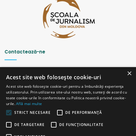
Contactează-ne
Strada Șciusev, 53
×
2012 Chișinău, Republica Moldova
Acest site web folosește cookie-uri
tel: (+373 22) 213652, 227539
Acest site web folosește cookie-uri pentru a îmbunătăți experiența
fax: (+373 22) 226681
utilizatorului. Prin utilizarea site-ului nostru web, sunteți de acord cu
Email: redactia@ijc.md
toate cookie-urile în conformitate cu Politica noastră privind cookie-
urile.
Află mai multe
STRICT NECESARE
DE PERFORMANȚĂ
© Copyright 2026, All Rights Reserved |
Powered by ProWeb
DE TARGETARE
DE FUNCŢIONALITATE
versiunea veche