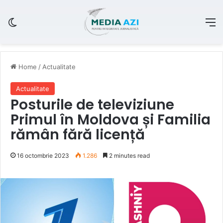
Switch skin
M
Home
/
Actualitate
Actualitate
Posturile de televiziune
Primul în Moldova și Familia
rămân fără licență
16 octombrie 2023
1.286
2 minutes read