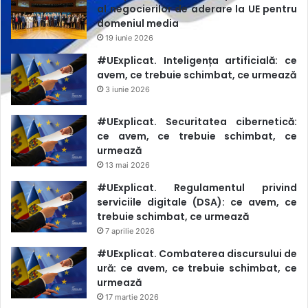
al negocierilor de aderare la UE pentru
național și prevenirii riscului de dezinformare prin
domeniul media
răspândirea informațiilor false sau a tentativelor de
19 iunie 2026
manipulare a opiniei publice, având la bază lista
#UExplicat. Inteligența artificială: ce
persoanelor fizice și juridice supuse sancțiunilor
avem, ce trebuie schimbat, ce urmează
internaționale, prevăzută în Anexa nr. 1 la Dispoziția
3 iunie 2026
Comisiei pentru Situații Excepționale nr. 45/2022, și
informațiile disponibile privind controlul exercitat de
#UExplicat. Securitatea cibernetică:
acestea asupra unor furnizori de servicii media”. Media Azi
ce avem, ce trebuie schimbat, ce
urmează
a scris și despre faptul că, după ce s-au plâns în instanță,
13 mai 2026
dosarul celor șase canale a ajuns de la Curtea de Apel la
#UExplicat. Regulamentul privind
Judecătoria Chișinău
. Ambele instituții invocă faptul că e
serviciile digitale (DSA): ce avem, ce
de competența celeilalte să examineze cazul, iar soluția ar
trebuie schimbat, ce urmează
urma să o ofere Curtea Supremă de Justiție.
7 aprilie 2026
#UExplicat. Combaterea discursului de
ură: ce avem, ce trebuie schimbat, ce
urmează
17 martie 2026