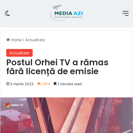
Switch skin
M
Home
/
Actualitate
Actualitate
Postul Orhei TV a rămas
fără licență de emisie
3 martie 2023
1.674
2 minutes read