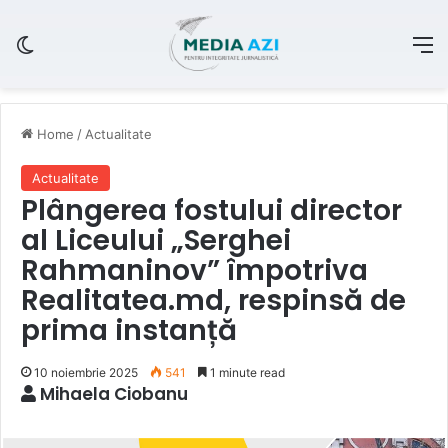
Switch skin
M
Home
/
Actualitate
Actualitate
Plângerea fostului director
al Liceului „Serghei
Rahmaninov” împotriva
Realitatea.md, respinsă de
prima instanță
10 noiembrie 2025
541
1 minute read
Mihaela Ciobanu