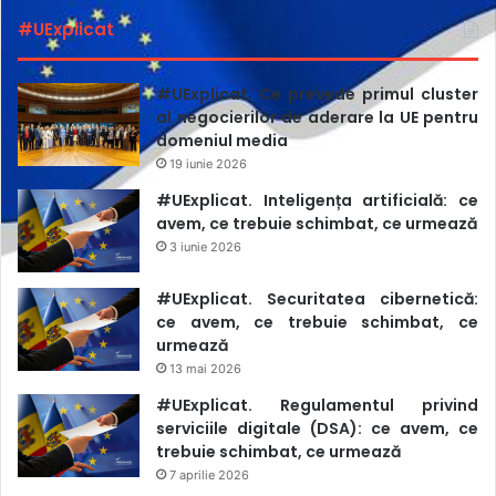
#UExplicat
#UExplicat. Ce prevede primul cluster
al negocierilor de aderare la UE pentru
domeniul media
19 iunie 2026
#UExplicat. Inteligența artificială: ce
avem, ce trebuie schimbat, ce urmează
3 iunie 2026
#UExplicat. Securitatea cibernetică:
ce avem, ce trebuie schimbat, ce
urmează
13 mai 2026
#UExplicat. Regulamentul privind
serviciile digitale (DSA): ce avem, ce
trebuie schimbat, ce urmează
7 aprilie 2026