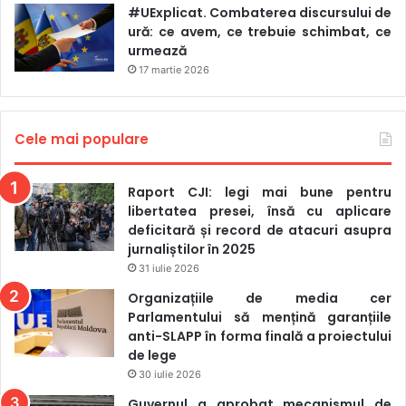
#UExplicat. Combaterea discursului de
ură: ce avem, ce trebuie schimbat, ce
urmează
17 martie 2026
Cele mai populare
Raport CJI: legi mai bune pentru
libertatea presei, însă cu aplicare
deficitară și record de atacuri asupra
jurnaliștilor în 2025
31 iulie 2026
Organizațiile de media cer
Parlamentului să mențină garanțiile
anti-SLAPP în forma finală a proiectului
de lege
30 iulie 2026
Guvernul a aprobat mecanismul de