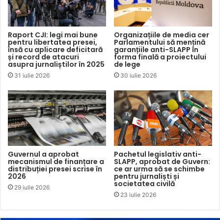
profesională.
Hotărârea instanței poate fi atacată de către Vladimir
Raport CJI: legi mai bune
Organizațiile de media cer
pentru libertatea presei,
Parlamentului să mențină
Gherasimenco la Curtea de Apel Centru în termen de 30
însă cu aplicare deficitară
garanțiile anti-SLAPP în
zile din momentul pronunțării.
și record de atacuri
forma finală a proiectului
asupra jurnaliștilor în 2025
de lege
31 iulie 2026
30 iulie 2026
presa din moldova
realitatea.md
Guvernul a aprobat
Pachetul legislativ anti-
mecanismul de finanțare a
SLAPP, aprobat de Guvern:
distribuției presei scrise în
ce ar urma să se schimbe
2026
pentru jurnaliști și
societatea civilă
29 iulie 2026
23 iulie 2026