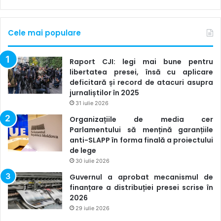
tehnici de lucru, surse de inspirație, dar și instrumente
utile pentru jurnalismul de soluții.
Cele mai populare
Raport CJI: legi mai bune pentru
libertatea presei, însă cu aplicare
deficitară și record de atacuri asupra
jurnaliștilor în 2025
31 iulie 2026
Organizațiile de media cer
Parlamentului să mențină garanțiile
anti-SLAPP în forma finală a proiectului
de lege
30 iulie 2026
Guvernul a aprobat mecanismul de
finanțare a distribuției presei scrise în
2026
29 iulie 2026