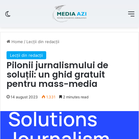
Switch skin
M
Home
/
Lecții din redacții
Lecții din redacții
Pilonii jurnalismului de
soluții: un ghid gratuit
pentru mass-media
14 august 2023
1.331
2 minutes read