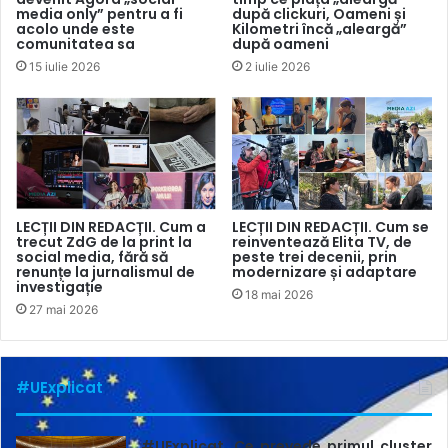
modul în care s-a produs.
media only” pentru a fi
după clickuri, Oameni și
acolo unde este
Kilometri încă „aleargă”
INFORMAȚII DE CONTEXT
– prin intermediul cărora
comunitatea sa
după oameni
alte părți implicate pot oferi un răspuns, nu doar
15 iulie 2026
2 iulie 2026
inspirație.
DOVEZI
– oferă dovezi disponibile, cum ar fi date sau
rezultate calitative, examinând eficacitatea (sau lipsa
ei), nu doar intențiile.
LIMITĂRI
– sunt prezentate și limitele, neajunsurile
unui răspuns, evitate fiind exagerările.
LECȚII DIN REDACȚII. Cum a
LECȚII DIN REDACȚII. Cum se
trecut ZdG de la print la
reinventează Elita TV, de
social media, fără să
peste trei decenii, prin
Prin urmare, jurnalismul de soluții are scopul de a aduce o
renunțe la jurnalismul de
modernizare și adaptare
investigație
18 mai 2026
perspectivă echilibrată și de a furniza informații concrete
27 mai 2026
despre modurile în care oamenii încearcă să rezolve
problemele, contribuind astfel la o reflectare
comprehensivă a subiectelor de presă. Acest fapt este
#UExplicat
încurajat și de tendința covârșitoare (83%) a
consumatorilor de știri de a se implica mai profund și cu
#UExplicat. Ce prevede primul cluster