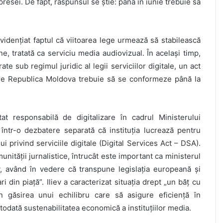
resei. De fapt, răspunsul se știe: până în iunie trebuie să
vidențiat faptul că viitoarea lege urmează să stabilească
e, tratată ca serviciu media audiovizual. În același timp,
te sub regimul juridic al legii serviciilor digitale, un act
care Republica Moldova trebuie să se conformeze până la
at responsabilă de digitalizare în cadrul Ministerului
 într-o dezbatere separată că instituția lucrează pentru
 privind serviciile digitale (Digital Services Act – DSA).
unității jurnalistice, întrucât este important ca ministerul
, având în vedere că transpune legislația europeană și
i din piață”. Iliev a caracterizat situația drept „un băț cu
 găsirea unui echilibru care să asigure eficiență în
otodată sustenabilitatea economică a instituțiilor media.