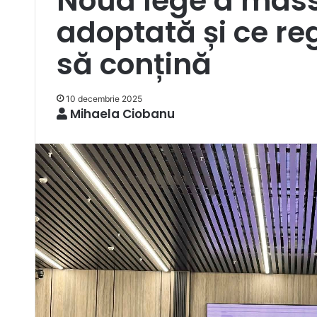
Noua lege a mass
adoptată și ce r
să conțină
10 decembrie 2025
Mihaela Ciobanu