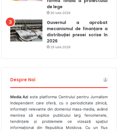
forma finală a proiectului
de lege
30 iulie 2026
Guvernul a aprobat
mecanismul de finanțare a
distribuției presei scrise în
2026
29 iulie 2026
Despre Noi
Media Azi
este platforma Centrului pentru Jurnalism
Independent care oferă, cu o periodicitate zilnică,
informații relevante din domeniul mass-media, având
menirea să explice publicului larg fenomenele,
tendințele și problemele ce vizează spațiul
informațional din Republica Moldova. Cu un flux