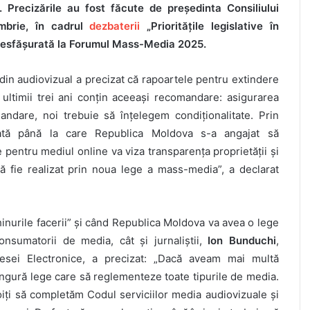
. Precizările au fost făcute de președinta Consiliului
embrie, în cadrul
dezbaterii
„Prioritățile legislative în
 desfășurată la Forumul Mass-Media 2025.
e din audiovizual a precizat că rapoartele pentru extindere
ultimii trei ani conțin aceeași recomandare: asigurarea
andare, noi trebuie să înțelegem condiționalitate. Prin
ată până la care Republica Moldova s-a angajat să
entru mediul online va viza transparența proprietății și
ă fie realizat prin noua lege a mass-media”, a declarat
hinurile facerii” și când Republica Moldova va avea o lege
nsumatorii de media, cât și jurnaliștii,
Ion Bunduchi
,
Presei Electronice, a precizat: „Dacă aveam mai multă
ingură lege care să reglementeze toate tipurile de media.
ți să completăm Codul serviciilor media audiovizuale și