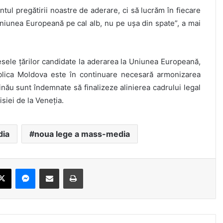
l pregătirii noastre de aderare, ci să lucrăm în fiecare
Uniunea Europeană pe cal alb, nu pe ușa din spate”, a mai
sele țărilor candidate la aderarea la Uniunea Europeană,
blica Moldova este în continuare necesară armonizarea
șinău sunt îndemnate să finalizeze alinierea cadrului legal
iei de la Veneția.
dia
noua lege a mass-media
X
Messenger
Share via Email
Print