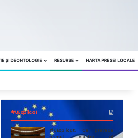
IE ȘI DEONTOLOGIE
RESURSE
HARTA PRESEI LOCALE
#UExplicat
#UExplicat. Ce prevede
primul cluster al