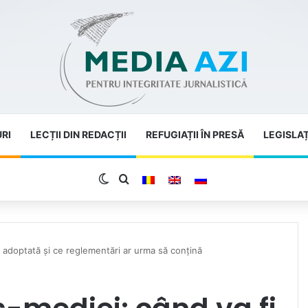
URI
LECȚII DIN REDACȚII
REFUGIAȚII ÎN PRESĂ
LEGISLAȚ
Switch skin
Search for
 adoptată și ce reglementări ar urma să conțină