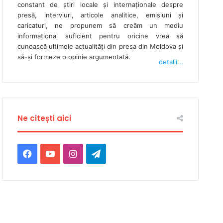
constant de ştiri locale şi internaţionale despre
presă, interviuri, articole analitice, emisiuni și
caricaturi, ne propunem să creăm un mediu
informaţional suficient pentru oricine vrea să
cunoască ultimele actualităţi din presa din Moldova şi
să-şi formeze o opinie argumentată.
detalii...
Ne citești aici
F
Y
I
T
a
o
n
e
c
u
s
l
e
T
t
e