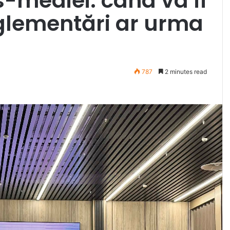
-mediei: când va fi
eglementări ar urma
787
2 minutes read