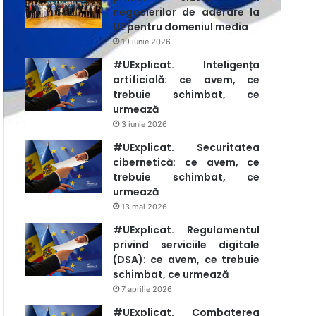
negocierilor de aderare la
UE pentru domeniul media
19 iunie 2026
#UExplicat. Inteligența
artificială: ce avem, ce
trebuie schimbat, ce
urmează
3 iunie 2026
#UExplicat. Securitatea
cibernetică: ce avem, ce
trebuie schimbat, ce
urmează
13 mai 2026
#UExplicat. Regulamentul
privind serviciile digitale
(DSA): ce avem, ce trebuie
schimbat, ce urmează
7 aprilie 2026
#UExplicat. Combaterea