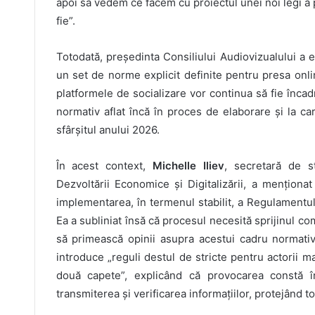
apoi să vedem ce facem cu proiectul unei noi legi a p
fie”.
Totodată, președinta Consiliului Audiovizualului a e
un set de norme explicit definite pentru presa onlin
platformele de socializare vor continua să fie încadra
normativ aflat încă în proces de elaborare și la 
sfârșitul anului 2026.
În acest context,
Michelle Iliev
, secretară de st
Dezvoltării Economice și Digitalizării, a menționat
implementarea, în termenul stabilit, a Regulamentului
Ea a subliniat însă că procesul necesită sprijinul com
să primească opinii asupra acestui cadru normativ
introduce „reguli destul de stricte pentru actorii mar
două capete”, explicând că provocarea constă în
transmiterea și verificarea informațiilor, protejând t