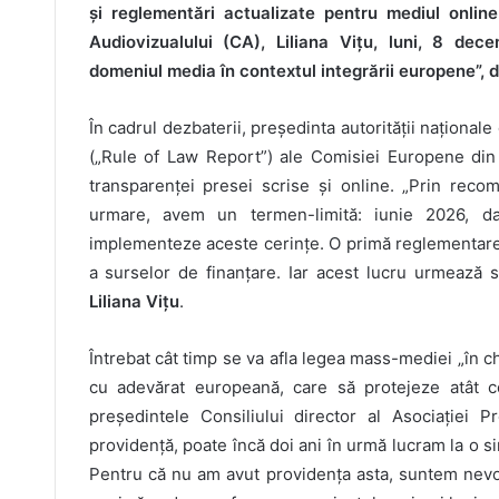
și reglementări actualizate pentru mediul online
Audiovizualului (CA), Liliana Vițu, luni, 8 dec
domeniul media în contextul integrării europene”,
În cadrul dezbaterii, președinta autorității național
(„Rule of Law Report”) ale Comisiei Europene din 
transparenței presei scrise și online. „Prin recom
urmare, avem un termen-limită: iunie 2026, d
implementeze aceste cerințe. O primă reglementare p
a surselor de finanțare. Iar acest lucru urmează s
Liliana Vițu
.
Întrebat cât timp se va afla legea mass-mediei „în c
cu adevărat europeană, care să protejeze atât co
președintele Consiliului director al Asociației 
providență, poate încă doi ani în urmă lucram la o s
Pentru că nu am avut providența asta, suntem nevoi