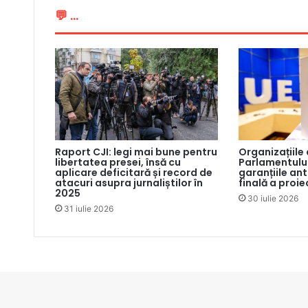
💬 ...
Raport CJI: legi mai bune pentru
Organizațiile
libertatea presei, însă cu
Parlamentului
aplicare deficitară și record de
garanțiile an
atacuri asupra jurnaliștilor în
finală a proie
2025
30 iulie 2026
31 iulie 2026