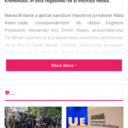
Kremlinului, în listă regăsindu-se și instituții media.
Marea Britanie a aplicat sancțiuni împotriva jurnalistei Naila
Asker-zade, corespondenților de război Evghenii
Poddubnîi, Alexander Koț, Dmitri Steșin, prezentatorului
TV Mihail Leontiev și a președintelui consiliului directorilor
de la Pervîi Canal, Maxim Oreșkin. Sancțiunile presupun
interdicții de a intra în Marea Britanie și înghețarea
conturilor bancare dacă acestea vor fi identificate.
Show More
Tot astăzi, președinta Comisiei Europene, Ursula von der
Leyen, a oferit detalii în Parlamentul European despre ce
de-al șaselea pachet de sancțiuni care vizează inclusiv
💬 ...
presa din Rusia, scrie
Protv.ro
. Astfel, Comisia Europeană
propune interzicerea a trei „radiodifuzori mari de stat ruși
pe undele noastre de transmisie”. „Nu li se va mai permite
să-și distribuie conținutul în UE sub nicio formă, fie prin
cablu, prin satelit, pe Internet sau prin aplicații pentru