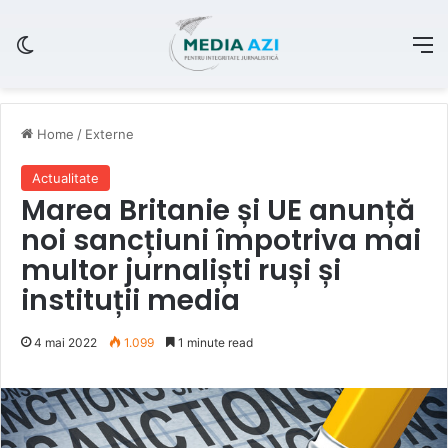
Switch skin
M
Home
/
Externe
Actualitate
Marea Britanie și UE anunță
noi sancțiuni împotriva mai
multor jurnaliști ruși și
instituții media
4 mai 2022
1.099
1 minute read