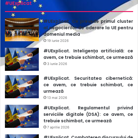
#UExplicat
#UExplicat. Ce prevede primul cluster
al negocierilor de aderare la UE pentru
domeniul media
19 iunie 2026
#UExplicat. Inteligența artificială: ce
avem, ce trebuie schimbat, ce urmează
3 iunie 2026
#UExplicat. Securitatea cibernetică:
ce avem, ce trebuie schimbat, ce
urmează
13 mai 2026
#UExplicat. Regulamentul privind
serviciile digitale (DSA): ce avem, ce
trebuie schimbat, ce urmează
7 aprilie 2026
#UExplicat. Combaterea discursului de