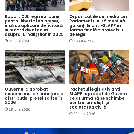
smartphone. Am identificat aceste canale TV ca fiind
purtători de cuvânt care amplifică agresiv minciunile și
Raport CJI: legi mai bune
Organizațiile de media cer
pentru libertatea presei,
Parlamentului să mențină
propaganda lui Putin. Nu ar trebui să le mai dăm un loc
însă cu aplicare deficitară
garanțiile anti-SLAPP în
pentru a răspândi aceste minciuni”, a declarat Ursula von
și record de atacuri
forma finală a proiectului
asupra jurnaliștilor în 2025
de lege
der Leyen.
31 iulie 2026
30 iulie 2026
Guvernul a aprobat
Pachetul legislativ anti-
mecanismul de finanțare a
SLAPP, aprobat de Guvern:
distribuției presei scrise în
ce ar urma să se schimbe
2026
pentru jurnaliști și
societatea civilă
29 iulie 2026
23 iulie 2026