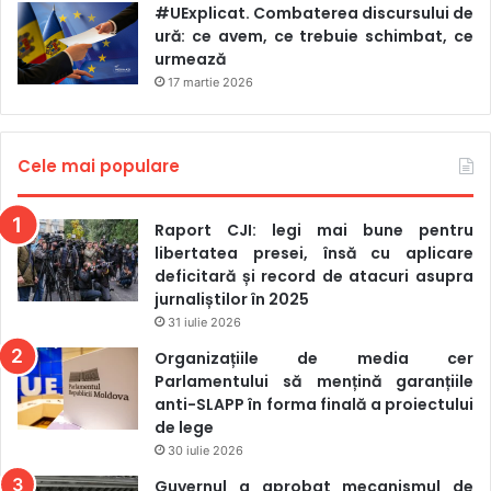
#UExplicat. Combaterea discursului de
Jurnalism Independent (CJI) și Asociaţia Presei
ură: ce avem, ce trebuie schimbat, ce
Electronice (APEL).
urmează
17 martie 2026
Cele mai populare
Raport CJI: legi mai bune pentru
libertatea presei, însă cu aplicare
deficitară și record de atacuri asupra
jurnaliștilor în 2025
31 iulie 2026
Organizațiile de media cer
Parlamentului să mențină garanțiile
anti-SLAPP în forma finală a proiectului
de lege
30 iulie 2026
Guvernul a aprobat mecanismul de