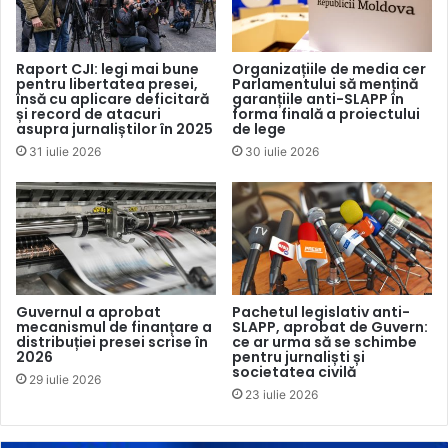
afaceri europene. Vom avea nevoie de profesioniști care
să explice clar beneficiile aderării la Uniunea Europeană,
în toate limbile vorbite în Moldova”, a subliniat ea,
Raport CJI: legi mai bune
Organizațiile de media cer
pentru libertatea presei,
Parlamentului să mențină
evidențiind importanța coeziunii sociale în fața campaniilor
însă cu aplicare deficitară
garanțiile anti-SLAPP în
de dezinformare, precum și necesitatea de a extinde
și record de atacuri
forma finală a proiectului
asupra jurnaliștilor în 2025
de lege
acțiunile de alfabetizare media a cetățenilor.
31 iulie 2026
30 iulie 2026
Prezent la deschiderea evenimentului, șeful Delegației UE
în Republica Moldova,
Janis Mazeiks
,
a accentuat, la
rândul său, necesitatea de a armoniza legislația media din
țara noastră cu cea europeană. De asemenea, diplomatul a
remarcat că în recenta campanie electorală nu toți
Guvernul a aprobat
Pachetul legislativ anti-
jurnaliștii au respectat deontologia profesională și a pledat
mecanismul de finanțare a
SLAPP, aprobat de Guvern:
distribuției presei scrise în
ce ar urma să se schimbe
pentru consolidarea instituțiilor de reglementare care ar
2026
pentru jurnaliști și
societatea civilă
ajuta la stabilirea unei ambianțe mai sănătoase în mediul
29 iulie 2026
23 iulie 2026
jurnalistic.