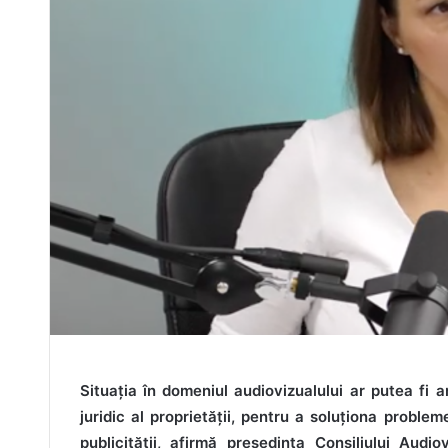
Situația în domeniul audiovizualului ar putea fi 
juridic al proprietății, pentru a soluționa probl
publicității, afirmă președinta Consiliului Audio