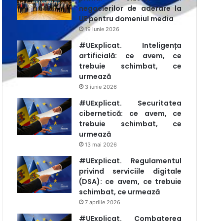
negocierilor de aderare la
UE pentru domeniul media
19 iunie 2026
#UExplicat. Inteligența
artificială: ce avem, ce
trebuie schimbat, ce
urmează
3 iunie 2026
#UExplicat. Securitatea
cibernetică: ce avem, ce
trebuie schimbat, ce
urmează
13 mai 2026
#UExplicat. Regulamentul
privind serviciile digitale
(DSA): ce avem, ce trebuie
schimbat, ce urmează
7 aprilie 2026
#UExplicat. Combaterea