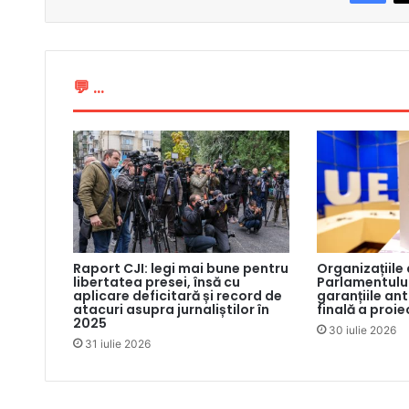
💬 ...
Raport CJI: legi mai bune pentru
Organizațiile
libertatea presei, însă cu
Parlamentului
aplicare deficitară și record de
garanțiile an
atacuri asupra jurnaliștilor în
finală a proie
2025
30 iulie 2026
31 iulie 2026