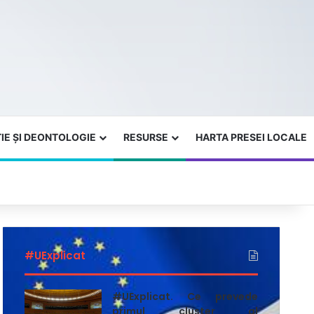
IE ȘI DEONTOLOGIE
RESURSE
HARTA PRESEI LOCALE
#UExplicat
#UExplicat. Ce prevede
primul cluster al