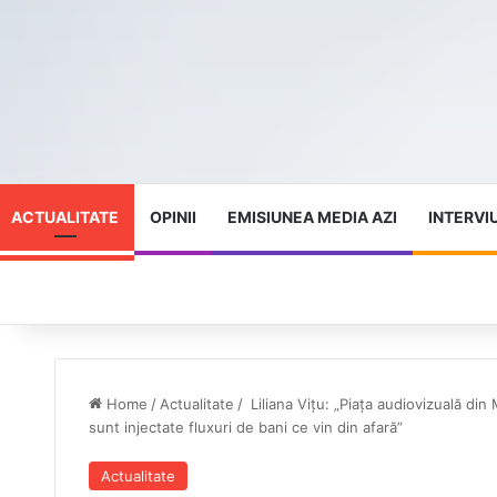
ACTUALITATE
OPINII
EMISIUNEA MEDIA AZI
INTERVI
Home
/
Actualitate
/
Liliana Vițu: „Piața audiovizuală din 
sunt injectate fluxuri de bani ce vin din afară”
Actualitate