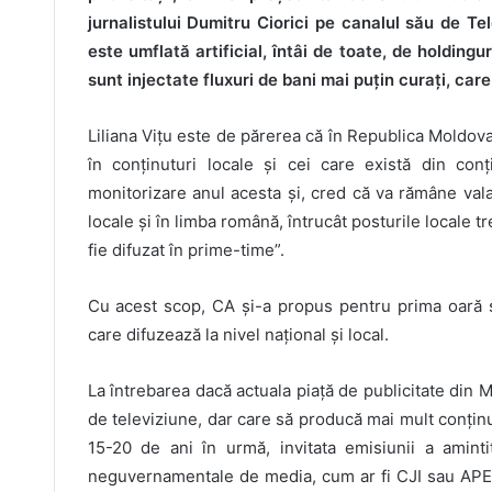
jurnalistului Dumitru Ciorici pe canalul său de Tel
este umflată artificial, întâi de toate, de holdingur
sunt injectate fluxuri de bani mai puțin curați, care
Liliana Vițu este de părerea că în Republica Moldova 
în conținuturi locale și cei care există din conț
monitorizare anul acesta și, cred că va rămâne vala
locale și în limba română, întrucât posturile locale 
fie difuzat în prime-time”.
Cu acest scop, CA și-a propus pentru prima oară să
care difuzează la nivel național și local.
La întrebarea dacă actuala piață de publicitate din M
de televiziune, dar care să producă mai mult conținut
15-20 de ani în urmă, invitata emisiunii a amintit
neguvernamentale de media, cum ar fi CJI sau APEL.