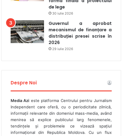
forma finală a proiectului
de lege
30 iulie 2026
Guvernul a aprobat
mecanismul de finanțare a
distribuției presei scrise în
2026
29 iulie 2026
Despre Noi
Media Azi
este platforma Centrului pentru Jurnalism
Independent care oferă, cu o periodicitate zilnică,
informații relevante din domeniul mass-media, având
menirea să explice publicului larg fenomenele,
tendințele și problemele ce vizează spațiul
informațional din Republica Moldova. Cu un flux