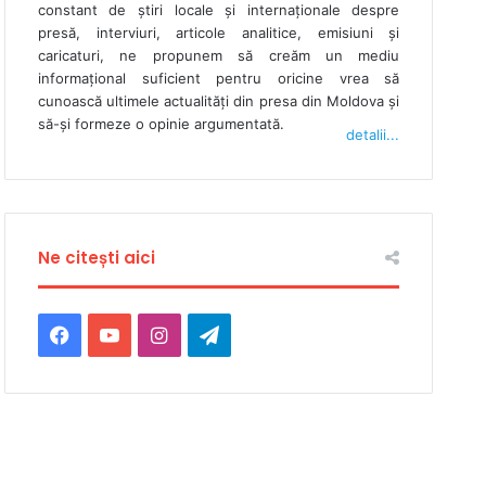
constant de ştiri locale şi internaţionale despre
presă, interviuri, articole analitice, emisiuni și
caricaturi, ne propunem să creăm un mediu
informaţional suficient pentru oricine vrea să
cunoască ultimele actualităţi din presa din Moldova şi
să-şi formeze o opinie argumentată.
detalii...
Ne citești aici
Facebook
YouTube
Instagram
Telegram