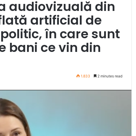
ța audiovizuală din
ată artificial de
politic, în care sunt
de bani ce vin din
1.833
2 minutes read