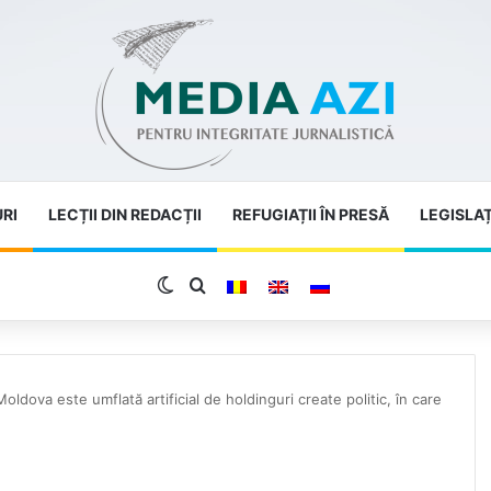
URI
LECȚII DIN REDACȚII
REFUGIAȚII ÎN PRESĂ
LEGISLAȚ
Switch skin
Search for
Moldova este umflată artificial de holdinguri create politic, în care