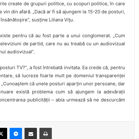
urile create de grupuri politice, cu scopuri politice, în care
re vin din afară. „Dacă ar fi să ajungem la 15-20 de posturi,
însănătoșire”, susține Liliana Vițu.
 existe pentru că au fost parte a unui conglomerat. „Cum
televiziuni de partid, care nu au treabă cu un audiovizual
nui audiovizual”.
osturi TV?”, a fost întrebată invitata. Ea crede că, pentru
ntare, să lucreze foarte mult pe domeniul transparenței
 UE. „Cunoaștem că unele posturi aparțin unor persoane, dar
tinuare există problema cum să ajungem la adevărații
 concentrarea publicității – abia urmează să ne descurcăm
ebook
X
Messenger
Share via Email
Print