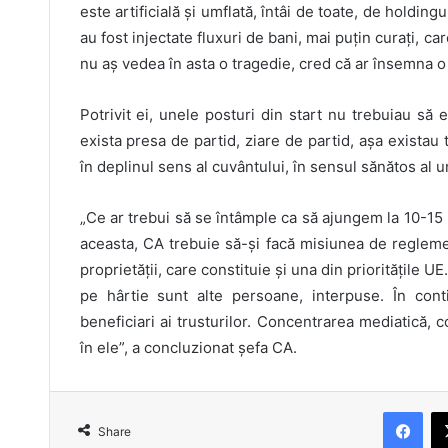
este artificială și umflată, întâi de toate, de holding
au fost injectate fluxuri de bani, mai puțin curați, ca
nu aș vedea în asta o tragedie, cred că ar însemna o 
Potrivit ei, unele posturi din start nu trebuiau să
exista presa de partid, ziare de partid, așa existau 
în deplinul sens al cuvântului, în sensul sănătos al u
„Ce ar trebui să se întâmple ca să ajungem la 10-15 p
aceasta, CA trebuie să-și facă misiunea de regleme
proprietății, care constituie și una din prioritățile
pe hârtie sunt alte persoane, interpuse. În con
beneficiari ai trusturilor. Concentrarea mediatică,
în ele”, a concluzionat șefa CA.
Fac
Share