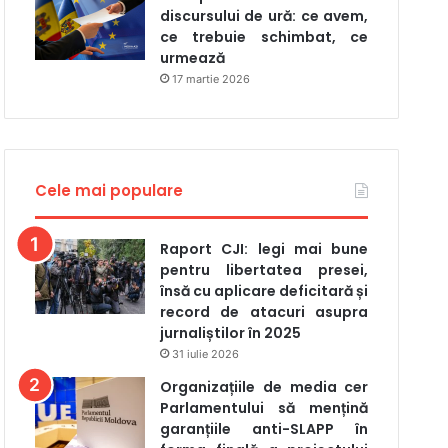
discursului de ură: ce avem,
ce trebuie schimbat, ce
urmează
17 martie 2026
Cele mai populare
Raport CJI: legi mai bune
pentru libertatea presei,
însă cu aplicare deficitară și
record de atacuri asupra
jurnaliștilor în 2025
31 iulie 2026
Organizațiile de media cer
Parlamentului să mențină
garanțiile anti-SLAPP în