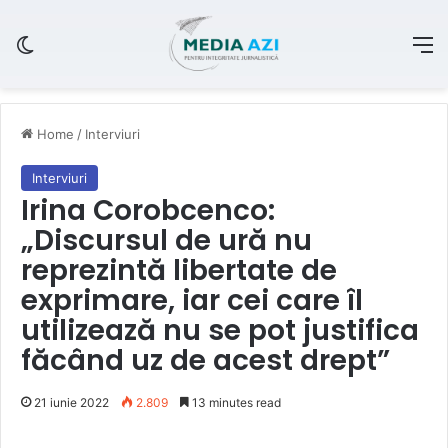
Switch skin
M
Home
/
Interviuri
Interviuri
Irina Corobcenco:
„Discursul de ură nu
reprezintă libertate de
exprimare, iar cei care îl
utilizează nu se pot justifica
făcând uz de acest drept”
21 iunie 2022
2.809
13 minutes read