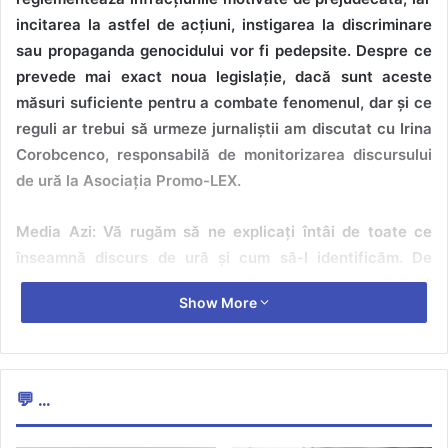
incitarea la astfel de acțiuni, instigarea la discriminare
sau propaganda genocidului vor fi pedepsite. Despre ce
prevede mai exact noua legislație, dacă sunt aceste
măsuri suficiente pentru a combate fenomenul, dar și ce
reguli ar trebui să urmeze jurnaliștii am discutat cu Irina
Corobcenco, responsabilă de monitorizarea discursului
de ură la Asociația Promo-LEX.
Media Azi: Vă rugăm să ne explicați întâi de toate ce
înseamnă discurs de ură și cum să-l identificăm. De
asemenea, cum se interpretează propaganda de război?
Show More
Și care este legătura dintre aceste concepte?
Irina Corobcenco:
Discursul de ură reprezintă orice formă
de exprimare — poate fi vorba de mesaj scris sau verbal,
💬 ...
desen, imagine, poezie, cântec, graffiti etc. — care
promovează, justifică sau incită la ură împotriva unei