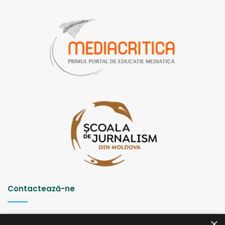
100.000 de lei pentru încălcări repetate și retragerea
licenței de emisie).
Pe de altă parte, Legea cu privire la asigurarea egalității
reglementează o formă apropiată discursului de ură –
instigarea la discriminare, iar Consiliul pentru prevenirea
și eliminarea discriminării și asigurarea egalității poate
formula doar recomandări în cauzele individuale. Acesta
poate emite un proces-verbal de constatare a
contravenției, care trebuie apoi să fie menținut de instanță.
Altfel spus, Consiliul nu poate impune sancțiuni pe cont
propriu.
Contactează-ne
Strada Șciusev, 53
×