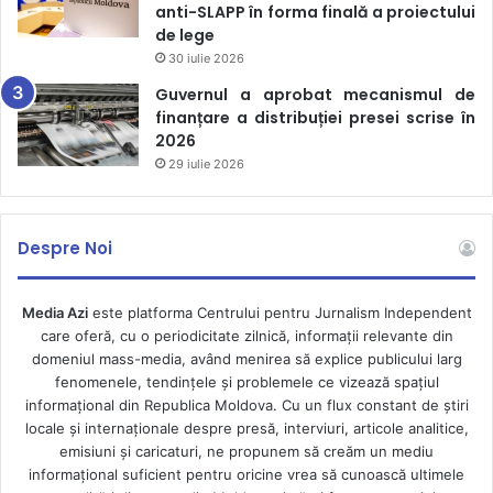
anti-SLAPP în forma finală a proiectului
înseamnă că „acțiunile intenționate, îndemnurile publice,
de lege
diseminarea informației sau alte forme de informare a
30 iulie 2026
publicului, inclusiv prin intermediul mass-mediei, în formă
Guvernul a aprobat mecanismul de
scrisă, desen sau imagine, sau prin intermediul unui
finanțare a distribuției presei scrise în
sistem informatic, îndreptate spre instigarea la
2026
discriminare pe motive de prejudecată” vor fi sancționate
29 iulie 2026
cu amendă de la 20 la 80 de unități convenționale (1.000 –
4.000 de lei), aplicată persoanei fizice, și de la 120 la 210
Despre Noi
unități convenționale (6.000 – 10.500 lei) în cazul
persoanelor cu funcție de răspundere.
Media Azi
este platforma Centrului pentru Jurnalism Independent
De altfel, la sfârșitul lunii martie 2022, Parlamentul a
care oferă, cu o periodicitate zilnică, informații relevante din
domeniul mass-media, având menirea să explice publicului larg
adoptat în lectură finală proiectul de lege nr. 347/2021
fenomenele, tendințele și problemele ce vizează spațiul
privind modificarea unor acte normative, prin care
art. 52
informațional din Republica Moldova. Cu un flux constant de ştiri
Agitația electorală interzisă
a fost completat cu un alineat
locale şi internaţionale despre presă, interviuri, articole analitice,
nou care interzice utilizarea de către candidatul la alegeri
emisiuni și caricaturi, ne propunem să creăm un mediu
informaţional suficient pentru oricine vrea să cunoască ultimele
a discursului de ură și/sau instigarea la discriminare în