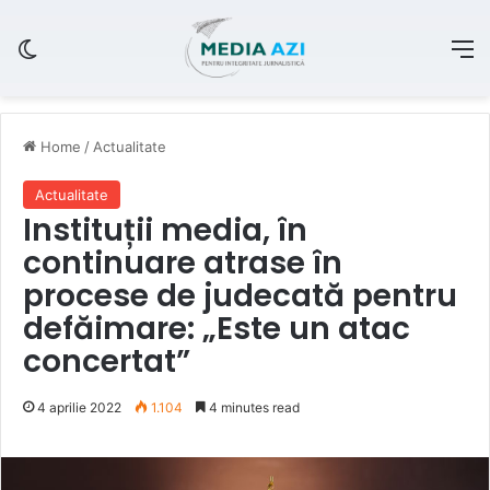
Switch skin
M
Home
/
Actualitate
Actualitate
Instituții media, în
continuare atrase în
procese de judecată pentru
defăimare: „Este un atac
concertat”
4 aprilie 2022
1.104
4 minutes read