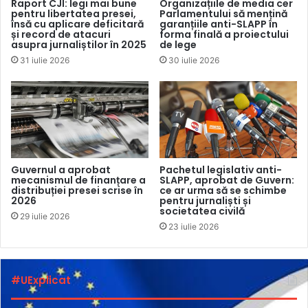
Raport CJI: legi mai bune
Organizațiile de media cer
pentru libertatea presei,
Parlamentului să mențină
de Justiție la fel”, și-a amintit Iurie Sanduța.
însă cu aplicare deficitară
garanțiile anti-SLAPP în
și record de atacuri
forma finală a proiectului
asupra jurnaliștilor în 2025
de lege
Iurie Sanduța susține că, în prezent, RISE Moldova est
31 iulie 2026
30 iulie 2026
vizat în șase dosare aflate pe rol. Într-un caz, redacția a
pierdut un dosar la CSJ, fiind obligată să plătească pagube
unei dintre părțile vizate în investigație și să șteargă
informația din ancheta în care este pomenit protagonistul.
Jurnalistul susține că redacția vrea să se plângă la
Strasbourg și în acest caz. „Am decis să mergem la CEDO
Guvernul a aprobat
Pachetul legislativ anti-
pentru că ar fi un nou precedent în care instanța obligă să
mecanismul de finanțare a
SLAPP, aprobat de Guvern:
distribuției presei scrise în
ce ar urma să se schimbe
scoatem practic tot materialul doar pentru câteva secunde
2026
pentru jurnaliști și
societatea civilă
în care apare una dintre părți”, a menționat Iurie Sanduța.
29 iulie 2026
23 iulie 2026
El a precizat că în prezent avocatul pregătește materialele.
Acestea ar urma să fie depuse în următoarele luni.
#UExplicat
„ATACURI CONCERTATE” ÎMPOTRIVA CU SENS