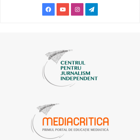
s-a respectat dreptul, li s-a oferit dreptul la replică”, a spus
Facebook
YouTube
Instagram
Telegram
Mariana Rață. Potrivit ei, în urma acestor explicații, mai
multe cereri nu ajung pe masa magistraților.
PRACTICI DIN TRECUT
Și directorul de programe de la Jurnal TV,
Dumitru Mișin
, a
remarcat un număr mare de dosare în care sunt atrași
jurnaliști de investigație, inclusiv postul lor de televiziune.
„Sunt reminiscențele fostelor guvernări. Din păcate,
această strategie aplicată în trecut încă nu a dispărut. Ea
rămâne în continuare și, din păcate, în toate aceste dosare
judecătorii se fac părtași, iar asta este regretabil, chiar
dacă vorbim foarte mult despre reforma justiției”, a spus
Mișin.
Managerul de proiect de la NewsMaker,
Jaan Marti Allik
, a