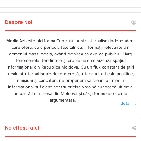
apelat inclusiv la suportul Centrului pentru Jurnalism
Independent.
Despre Noi
TV8, CU PESTE 40 DE DOSARE ÎN INSTANȚĂ
Media Azi
este platforma Centrului pentru Jurnalism Independent
care oferă, cu o periodicitate zilnică, informații relevante din
Jurnalista de investigații și prezentatoarea emisiunii „Cutia
domeniul mass-media, având menirea să explice publicului larg
Neagră” de la TV8,
Mariana Rață,
a precizat că
fenomenele, tendințele și problemele ce vizează spațiul
televiziunea figurează în peste 40 de dosare, printre care
informațional din Republica Moldova. Cu un flux constant de ştiri
inclusiv pentru apărarea onoarei și demnității jurnaliștilor
locale şi internaţionale despre presă, interviuri, articole analitice,
emisiuni și caricaturi, ne propunem să creăm un mediu
postului. „De un an sunt ținta unor atacuri de care nu sunt
informaţional suficient pentru oricine vrea să cunoască ultimele
protejați, nici de lege, nici de alte forme de protecție a
actualităţi din presa din Moldova şi să-şi formeze o opinie
jurnaliștilor”, a spus Mariana Rață. Ea a adus drept
argumentată.
detalii...
exemplu o cauză intentată de comunitatea evreiască, după
ce protagonistul unui articol a fost menționat drept
reprezentant al acestei comunități. „Cereri prealabile de
Ne citești aici
chemare în judecată primim aproape după fiecare material
și aproape după fiecare material explicăm modul în care li