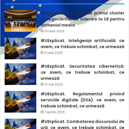
#UExplicat. Ce prevede primul cluster
al negocierilor de aderare la UE pentru
domeniul media
19 iunie 2026
#UExplicat. Inteligența artificială: ce
avem, ce trebuie schimbat, ce urmează
3 iunie 2026
#UExplicat. Securitatea cibernetică:
ce avem, ce trebuie schimbat, ce
urmează
13 mai 2026
#UExplicat. Regulamentul privind
serviciile digitale (DSA): ce avem, ce
trebuie schimbat, ce urmează
7 aprilie 2026
#UExplicat. Combaterea discursului de
ură: ce avem, ce trebuie schimbat, ce