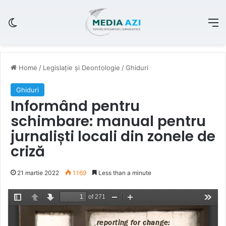
Switch skin
M
Home
/
Legislație și Deontologie
/
Ghiduri
Ghiduri
Informând pentru
schimbare: manual pentru
jurnaliști locali din zonele de
criză
21 martie 2022
1.169
Less than a minute