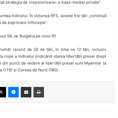
icat strategia de «repolonizare» a mass-mediei private”.
tea Indicelui. În viziunea RFS, aceste trei țări „continuă
 de exprimare înflorește”.
ul 56, iar Bulgaria pe locul 91.
 număr record de 28 de țări, în timp ce 12 țări, inclusiv
ta roșie a Indicelui (indicând starea libertății presei drept
e din punct de vedere al libertății presei sunt Myanmar (a
ea (179) și Coreea de Nord (180).
ebook
X
Messenger
Share via Email
Print