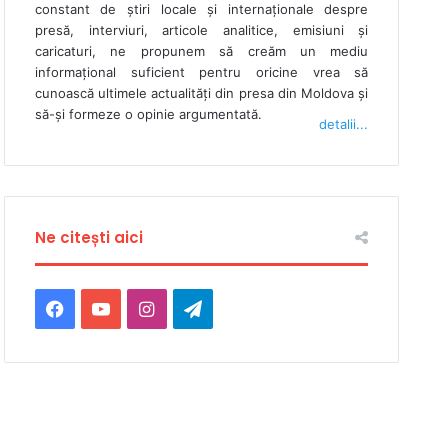
constant de ştiri locale şi internaţionale despre
presă, interviuri, articole analitice, emisiuni și
caricaturi, ne propunem să creăm un mediu
informaţional suficient pentru oricine vrea să
cunoască ultimele actualităţi din presa din Moldova şi
să-şi formeze o opinie argumentată.
detalii...
Ne citești aici
Facebook
YouTube
Instagram
Telegram