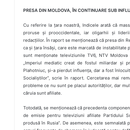
PRESA DIN MOLDOVA, ÎN CONTINUARE SUB INFL
Cu referire la țara noastră, Indicele arată că ma
proruse și prooccidentale, iar oligarhii și liderii
redacțiilor. În raport se menționează că presa din R
ca și țara însăși, care este marcată de instabilitate 
sunt menționate televiziunile TV6, NTV Moldova și 
„Imperiul mediatic creat de fostul miliardar și 
Plahotniuc, și-a pierdut influența, dar a fost înlocu
Socialiștilor”, scrie în raport. Cercetarea mai re
probleme ce nu sunt pe placul autorităților, dar mult
căruia sunt afiliate.
Totodată, se menționează că precedenta componență a
de emisie pentru televiziuni afiliate Partidului S
produsă în Rusia”. De asemenea, este semnalată pro