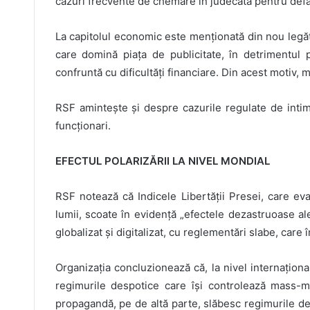
cazuri frecvente de chemare în judecată pentru def
La capitolul economic este menționată din nou legătu
care domină piața de publicitate, în detrimentul
confruntă cu dificultăți financiare. Din acest motiv, mu
RSF amintește și despre cazurile regulate de intimida
funcționari.
EFECTUL POLARIZĂRII LA NIVEL MONDIAL
RSF notează că Indicele Libertății Presei, care eval
lumii, scoate în evidență „efectele dezastruoase al
globalizat și digitalizat, cu reglementări slabe, care 
Organizația concluzionează că, la nivel internațional
regimurile despotice care își controlează mass-m
propagandă, pe de altă parte, slăbesc regimurile de