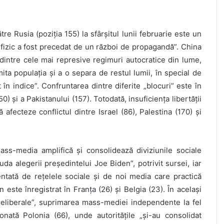
ătre Rusia (poziția 155) la sfârșitul lunii februarie este un
 fizic a fost precedat de un război de propagandă”. China
„dintre cele mai represive regimuri autocratice din lume,
imita populația și a o separa de restul lumii, în special de
în indice”. Confruntarea dintre diferite „blocuri” este în
50) și a Pakistanului (157). Totodată, insuficiența libertății
ă afecteze conflictul dintre Israel (86), Palestina (170) și
ass-media amplifică și consolidează diviziunile sociale
uda alegerii președintelui Joe Biden”, potrivit sursei, iar
mentată de rețelele sociale și de noi media care practică
este înregistrat în Franța (26) și Belgia (23). În același
 neliberale”, suprimarea mass-mediei independente la fel
onată Polonia (66), unde autoritățile „și-au consolidat