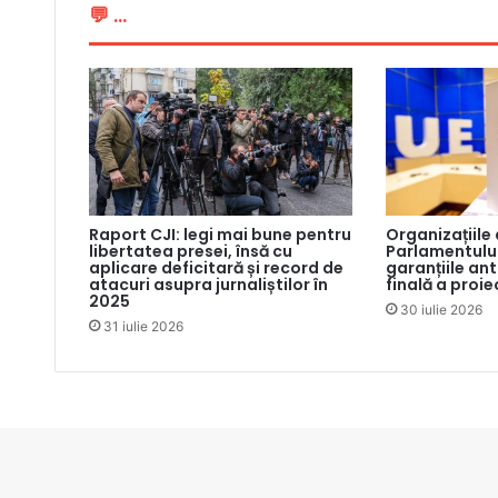
💬 ...
Raport CJI: legi mai bune pentru
Organizațiile
libertatea presei, însă cu
Parlamentului
aplicare deficitară și record de
garanțiile an
atacuri asupra jurnaliștilor în
finală a proie
2025
30 iulie 2026
31 iulie 2026