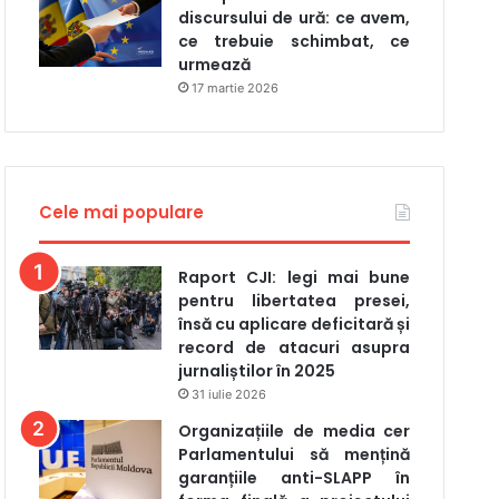
discursului de ură: ce avem,
ce trebuie schimbat, ce
urmează
17 martie 2026
Cele mai populare
Raport CJI: legi mai bune
pentru libertatea presei,
însă cu aplicare deficitară și
record de atacuri asupra
jurnaliștilor în 2025
31 iulie 2026
Organizațiile de media cer
Parlamentului să mențină
garanțiile anti-SLAPP în