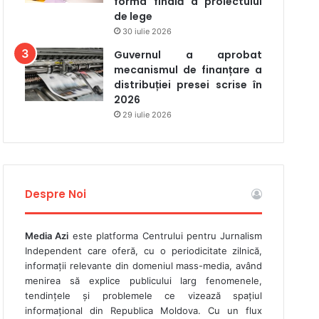
forma finală a proiectului
de lege
30 iulie 2026
Guvernul a aprobat
mecanismul de finanțare a
distribuției presei scrise în
2026
29 iulie 2026
Despre Noi
Media Azi
este platforma Centrului pentru Jurnalism
Independent care oferă, cu o periodicitate zilnică,
informații relevante din domeniul mass-media, având
menirea să explice publicului larg fenomenele,
tendințele și problemele ce vizează spațiul
informațional din Republica Moldova. Cu un flux