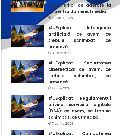
negocierilor de aderare la
UE pentru domeniul media
19 iunie 2026
#UExplicat. Inteligența
artificială: ce avem, ce
trebuie schimbat, ce
urmează
3 iunie 2026
#UExplicat. Securitatea
cibernetică: ce avem, ce
trebuie schimbat, ce
urmează
13 mai 2026
#UExplicat. Regulamentul
privind serviciile digitale
(DSA): ce avem, ce trebuie
schimbat, ce urmează
7 aprilie 2026
#UExplicat. Combaterea