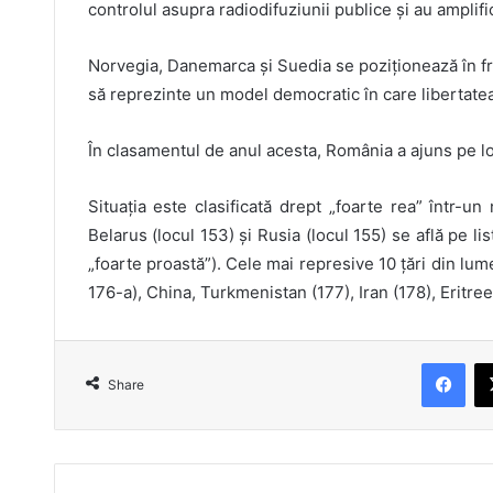
controlul asupra radiodifuziunii publice și au amplif
Norvegia, Danemarca și Suedia se poziționează în frun
să reprezinte un model democratic în care libertatea
În clasamentul de anul acesta, România a ajuns pe loc
Situația este clasificată drept „foarte rea” într-un
Belarus (locul 153) și Rusia (locul 155) se află pe lis
„foarte proastă”). Cele mai represive 10 țări din lum
176-a), China, Turkmenistan (177), Iran (178), Eritre
Fac
Share