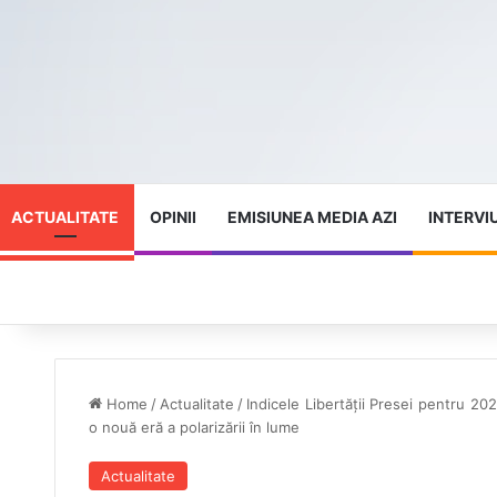
ACTUALITATE
OPINII
EMISIUNEA MEDIA AZI
INTERVI
Home
/
Actualitate
/
Indicele Libertății Presei pentru 
o nouă eră a polarizării în lume
Actualitate