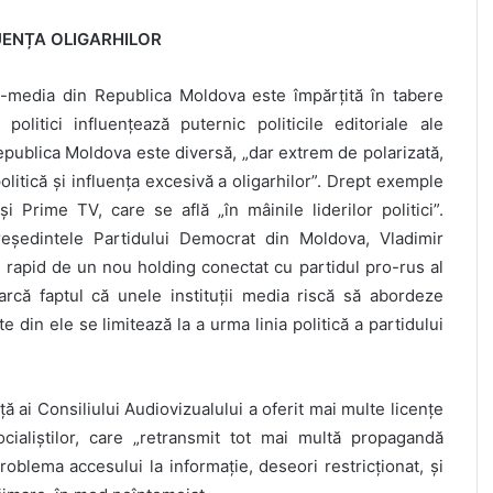
UENȚA OLIGARHILOR
ss-media din Republica Moldova este împărțită în tabere
 politici influențează puternic politicile editoriale ale
epublica Moldova este diversă, „dar extrem de polarizată,
politică și influența excesivă a oligarhilor”. Drept exemple
Prime TV, care se află „în mâinile liderilor politici”.
președintele Partidului Democrat din Moldova, Vladimir
it rapid de un nou holding conectat cu partidul pro-rus al
marcă faptul că unele instituții media riscă să abordeze
e din ele se limitează la a urma linia politică a partidului
i Consiliului Audiovizualului a oferit mai multe licențe
ocialiștilor, care „retransmit tot mai multă propagandă
blema accesului la informație, deseori restricționat, și