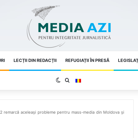
URI
LECȚII DIN REDACȚII
REFUGIAȚII ÎN PRESĂ
LEGISLAȚ
Switch skin
Search for
2022 remarcă aceleași probleme pentru mass-media din Moldova și