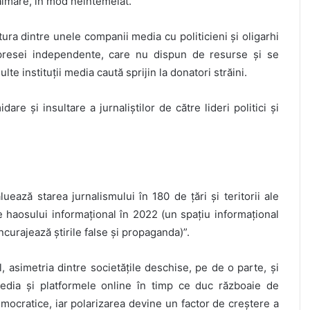
ăimare, în mod neîntemeiat.
ra dintre unele companii media cu politicieni și oligarhi
 presei independente, care nu dispun de resurse și se
lte instituții media caută sprijin la donatori străini.
re și insultare a jurnaliștilor de către lideri politici și
uează starea jurnalismului în 180 de țări și teritorii ale
e haosului informațional în 2022 (un spațiu informațional
încurajează știrile false și propaganda)”.
, asimetria dintre societățile deschise, pe de o parte, și
edia și platformele online în timp ce duc războaie de
mocratice, iar polarizarea devine un factor de creștere a