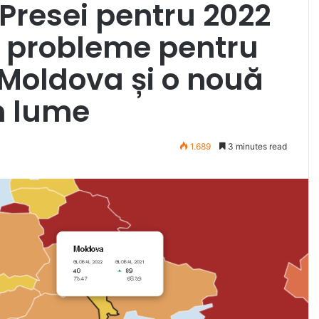
i Presei pentru 2022
 probleme pentru
Moldova și o nouă
în lume
1.689
3 minutes read