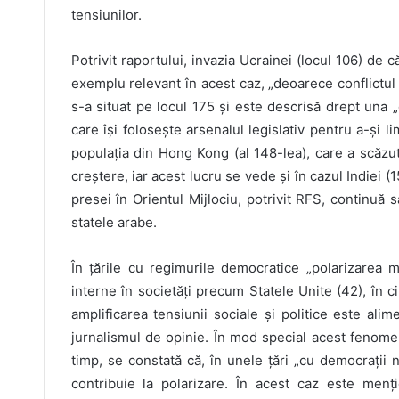
tensiunilor.
Potrivit raportului, invazia Ucrainei (locul 106) de c
exemplu relevant în acest caz, „deoarece conflictul
s-a situat pe locul 175 și este descrisă drept una 
care își folosește arsenalul legislativ pentru a-și l
populația din Hong Kong (al 148-lea), care a scăzut 
creștere, iar acest lucru se vede și în cazul Indiei (1
presei în Orientul Mijlociu, potrivit RFS, continuă s
statele arabe.
În țările cu regimurile democratice „polarizarea m
interne în societăți precum Statele Unite (42), în ci
amplificarea tensiunii sociale și politice este ali
jurnalismul de opinie. În mod special acest fenomen 
timp, se constată că, în unele țări „cu democrații
contribuie la polarizare. În acest caz este menți