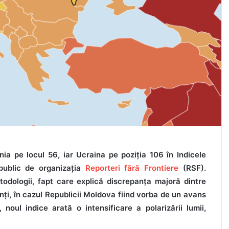
a pe locul 56, iar Ucraina pe poziția 106 în Indicele
 public de organizația
Reporteri fără Frontiere
(RSF).
odologii, fapt care explică discrepanța majoră dintre
ți, în cazul Republicii Moldova fiind vorba de un avans
 noul indice arată o intensificare a polarizării lumii,