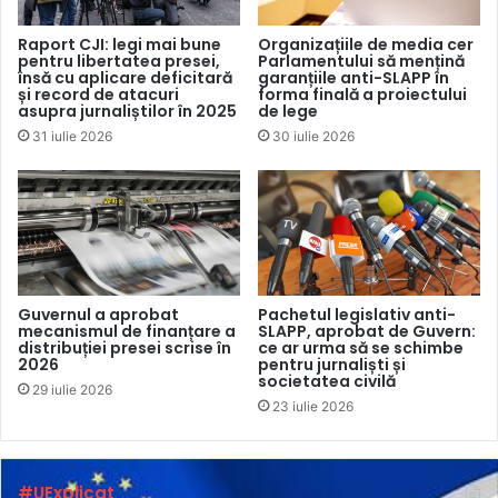
MobiSign – o soluție de identitate electronică mobilă de
generație nouă, care oferă toate funcționalitățile necesare
Raport CJI: legi mai bune
Organizațiile de media cer
pentru libertatea presei,
Parlamentului să mențină
unei semnături electronice cu forța juridică, funcționalități
însă cu aplicare deficitară
garanțiile anti-SLAPP în
și record de atacuri
forma finală a proiectului
cum ar fi: semnarea documentelor, autentificare în sisteme
asupra jurnaliștilor în 2025
de lege
electronice…”, a precizat demnitarul în cadrul ședinței.
31 iulie 2026
30 iulie 2026
Potrivit datelor statistice pentru anul 2021, circa 200.000
de persoane dispun de o identitate electronică, care se
bazează pe infrastructura cheilor publice (PKI) națională,
ceea ce reprezintă circa 9-10% din populația adultă a
Republicii Moldova. În nota informativă a documentului se
Guvernul a aprobat
Pachetul legislativ anti-
menționează că implementarea serviciului guvernamental
mecanismul de finanțare a
SLAPP, aprobat de Guvern:
distribuției presei scrise în
ce ar urma să se schimbe
de identitate și semnătură electronică mobilă se va realiza
2026
pentru jurnaliști și
societatea civilă
cu suportul financiar al Programului Națiunilor pentru
29 iulie 2026
23 iulie 2026
Dezvoltare Moldova, costul estimat fiind de aproximativ 1
milion de lei. Totodată, potrivit proiectului, administrarea și
dezvoltarea MobiSign se va realiza din contul alocațiilor
#UExplicat
pentru 2022 și cele din termen mediu pentru 2022-2024