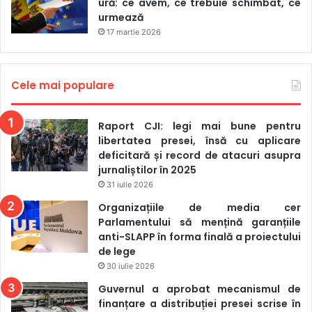
ură: ce avem, ce trebuie schimbat, ce
instalarea aplicației pe dispozitivul mobil. Înregistrarea
urmează
inițială poate fi făcută la oficiile Agenției Servicii Publice, la
17 martie 2026
secțiile consulare sau online, folosind semnătura
electronică existentă.
Cele mai populare
Raport CJI: legi mai bune pentru
libertatea presei, însă cu aplicare
deficitară și record de atacuri asupra
jurnaliștilor în 2025
31 iulie 2026
Organizațiile de media cer
Parlamentului să mențină garanțiile
anti-SLAPP în forma finală a proiectului
de lege
30 iulie 2026
Guvernul a aprobat mecanismul de
finanțare a distribuției presei scrise în