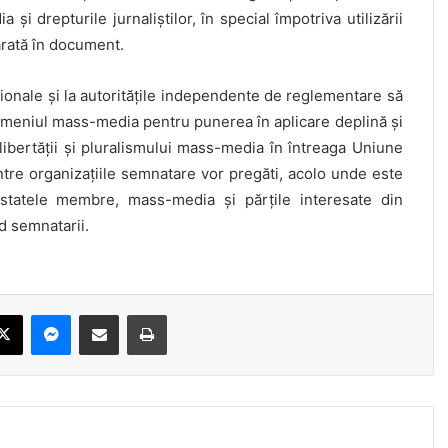
și drepturile jurnaliștilor, în special împotriva utilizării
arată în document.
onale și la autoritățile independente de reglementare să
omeniul mass-media pentru punerea în aplicare deplină și
 libertății și pluralismului mass-media în întreaga Uniune
ntre organizațiile semnatare vor pregăti, acolo unde este
 statele membre, mass-media și părțile interesate din
d semnatarii.
ebook
X
Messenger
Share via Email
Print