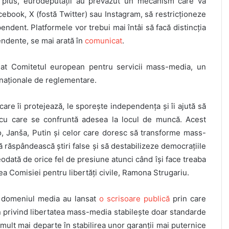
În plus, eurodeputații au prevăzut un mecanism care va
ebook, X (fostă Twitter) sau Instagram, să restricționeze
ndent. Platformele vor trebui mai întâi să facă distincția
ndente, se mai arată în
comunicat
.
reat Comitetul european pentru servicii mass-media, un
i naționale de reglementare.
care îi protejează, le sporește independența și îi ajută să
ii cu care se confruntă adesea la locul de muncă. Acest
, Janša, Putin și celor care doresc să transforme mass-
răspândească știri false și să destabilizeze democrațiile
eodată de orice fel de presiune atunci când își face treaba
rea Comisiei pentru libertăți civile, Ramona Strugariu.
n domeniul media au lansat
o scrisoare publică
prin care
 privind libertatea mass-media stabilește doar standarde
ult mai departe în stabilirea unor garanții mai puternice