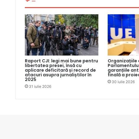
Raport CJI: legi mai bune pentru
Organizațiile
libertatea presei, însă cu
Parlamentului
aplicare deficitară și record de
garanțiile an
atacuri asupra jurnaliștilor în
finală a proie
2025
30 iulie 2026
31 iulie 2026