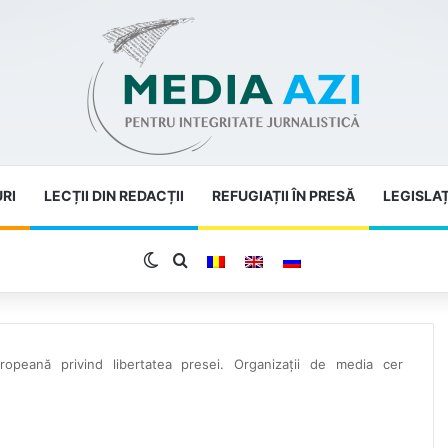
URI
LECȚII DIN REDACȚII
REFUGIAȚII ÎN PRESĂ
LEGISLAȚ
Switch skin
Search for
ropeană privind libertatea presei. Organizații de media cer