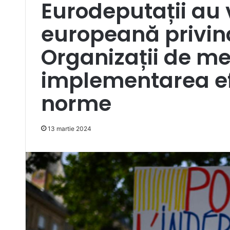
Eurodeputații au 
europeană privind
Organizații de me
implementarea efi
norme
13 martie 2024