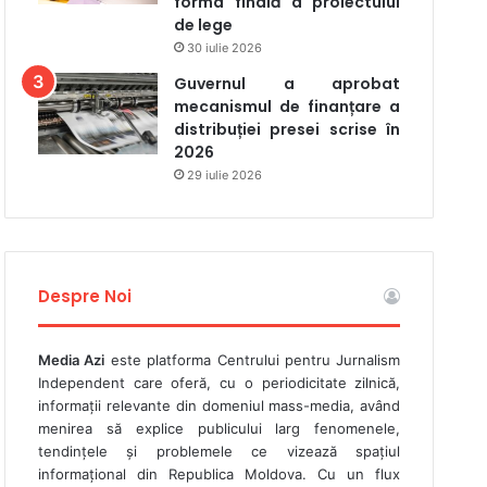
forma finală a proiectului
de lege
30 iulie 2026
Guvernul a aprobat
mecanismul de finanțare a
distribuției presei scrise în
2026
29 iulie 2026
Despre Noi
Media Azi
este platforma Centrului pentru Jurnalism
Independent care oferă, cu o periodicitate zilnică,
informații relevante din domeniul mass-media, având
menirea să explice publicului larg fenomenele,
tendințele și problemele ce vizează spațiul
informațional din Republica Moldova. Cu un flux