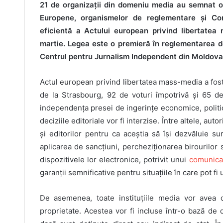
21 de organizații din domeniu media au semnat o 
Europene, organismelor de reglementare și Co
eficientă a Actului european privind libertate
martie. Legea este o premieră în reglementarea do
Centrul pentru Jurnalism Independent din Moldova
Actul european privind libertatea mass-media a fost
de la Strasbourg, 92 de voturi împotrivă şi 65 de
independența presei de ingerințe economice, politic
deciziile editoriale vor fi interzise. Între altele, autor
și editorilor pentru ca aceștia să își dezvăluie sur
aplicarea de sancțiuni, percheziționarea birourilor
dispozitivele lor electronice, potrivit unui
comunica
garanții semnificative pentru situațiile în care pot f
De asemenea, toate instituțiile media vor avea o
proprietate. Acestea vor fi incluse într-o bază de d