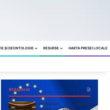
IE ȘI DEONTOLOGIE
RESURSE
HARTA PRESEI LOCALE
#UExplicat
#UExplicat. Ce prevede
primul cluster al