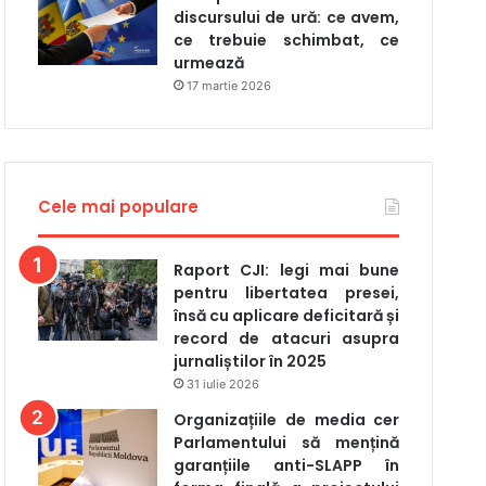
discursului de ură: ce avem,
ce trebuie schimbat, ce
urmează
17 martie 2026
Cele mai populare
Raport CJI: legi mai bune
pentru libertatea presei,
însă cu aplicare deficitară și
record de atacuri asupra
jurnaliștilor în 2025
31 iulie 2026
Organizațiile de media cer
Parlamentului să mențină
garanțiile anti-SLAPP în