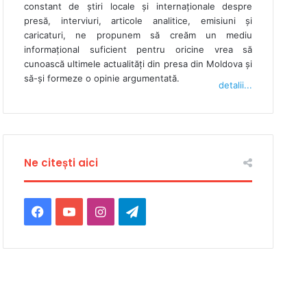
constant de ştiri locale şi internaţionale despre
presă, interviuri, articole analitice, emisiuni și
caricaturi, ne propunem să creăm un mediu
informaţional suficient pentru oricine vrea să
cunoască ultimele actualităţi din presa din Moldova şi
să-şi formeze o opinie argumentată.
detalii...
Ne citești aici
Facebook
YouTube
Instagram
Telegram