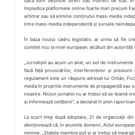
dacă sunt deținute direct sau indirect de stat. 
împiedica platformele online foarte mari precum Fac
arbitrar sau să elimine conținutul mass-media indepe
între mass-media independentă și sursele neindepe
În baza noului cadru legislativ, ar urma să fie c
comitet nou la nivel european, alcătuit din autorităț
„Jurnaliștii au acum un aliat, un set de instrumente 
facă față provocărilor, interferențelor și presiun
regulament este un răspuns adresat lui Orbán, Fico
media în propriile instrumente de propagandă sau să 
noastre. Niciun jurnalist nu ar trebui să se teamă vr
și informează cetățenii”, a declarat în plen raportoa
La scurt timp după adoptare, 21 de organizații di
atenționează că, în anumite domenii, Actul european
minime. „Statele membre pot și ar trebui să meargă m