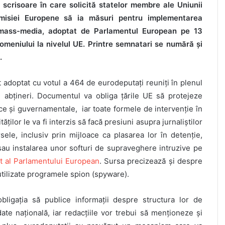
scrisoare în care solicită statelor membre ale Uniunii
misiei Europene să ia măsuri pentru implementarea
a mass-media, adoptat de Parlamentul European pe 13
meniului la nivelul UE. Printre semnatari se numără și
.
 adoptat cu votul a 464 de eurodeputați reuniți în plenul
 abţineri. Documentul va obliga țările UE să protejeze
e și guvernamentale, iar toate formele de intervenție în
ităților le va fi interzis să facă presiuni asupra jurnaliștilor
sele, inclusiv prin mijloace ca plasarea lor în detenție,
 sau instalarea unor softuri de supraveghere intruzive pe
t al Parlamentului European
. Sursa precizează și despre
i utilizate programele spion (spyware).
bligația să publice informații despre structura lor de
ate națională, iar redacțiile vor trebui să menționeze și