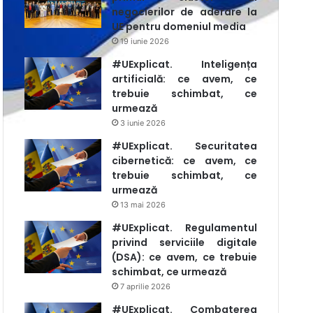
negocierilor de aderare la
UE pentru domeniul media
19 iunie 2026
#UExplicat. Inteligența
artificială: ce avem, ce
trebuie schimbat, ce
urmează
3 iunie 2026
#UExplicat. Securitatea
cibernetică: ce avem, ce
trebuie schimbat, ce
urmează
13 mai 2026
#UExplicat. Regulamentul
privind serviciile digitale
(DSA): ce avem, ce trebuie
schimbat, ce urmează
7 aprilie 2026
#UExplicat. Combaterea