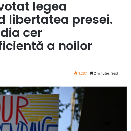
votat legea
 libertatea presei.
dia cer
cientă a noilor
1.267
2 minutes read