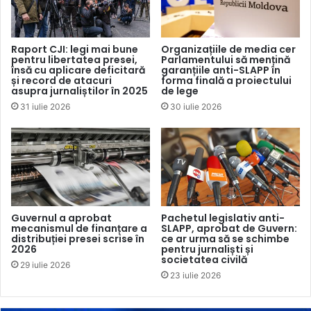
Federația Rusă, 87 (echivalentul a 21,3%) din România, 21
din Marea Britanie, 20 din Țările de Jos și 19 din Ucraina.
Alte 75 de canale provin din SUA, Cehia, Bulgaria, Turcia,
Raport CJI: legi mai bune
Organizațiile de media cer
pentru libertatea presei,
Parlamentului să mențină
Germania, Austria, Irlanda, Franța, Italia, Spania, Serbia,
însă cu aplicare deficitară
garanțiile anti-SLAPP în
Slovacia, Letonia, Lituania și Estonia.
și record de atacuri
forma finală a proiectului
asupra jurnaliștilor în 2025
de lege
31 iulie 2026
30 iulie 2026
Pe de altă parte, 19 canale care nu au fost incluse în top
difuzează conținut în una sau mai multe limbi, printre care:
turcă, cehă, germană, arabă, franceză, spaniolă,
portugheză, italiană și rusă. În cazul a 10 dintre acestea,
limba rusă este utilizată alături de alte limbi, în combinații
precum: ucraineană/rusă/engleză,
Guvernul a aprobat
Pachetul legislativ anti-
română/rusă/engleză/cehă, rusă/engleză/turcă sau
mecanismul de finanțare a
SLAPP, aprobat de Guvern:
distribuției presei scrise în
ce ar urma să se schimbe
rusă/engleză/arabă/portugheză.
2026
pentru jurnaliști și
societatea civilă
29 iulie 2026
23 iulie 2026
ARGUMENTELE EXPERTULUI