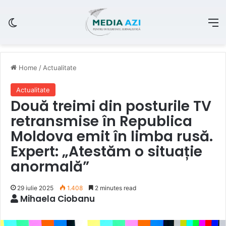
Switch skin
M
Home
/
Actualitate
Actualitate
Două treimi din posturile TV
retransmise în Republica
Moldova emit în limba rusă.
Expert: „Atestăm o situație
anormală”
29 iulie 2025
1.408
2 minutes read
Mihaela Ciobanu