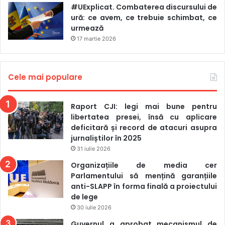
#UExplicat. Combaterea discursului de
ură: ce avem, ce trebuie schimbat, ce
Potrivit expertului, diversitatea lingvistică în audiovizual
urmează
nu este o problemă în sine, ci dimpotrivă, poate încuraja
17 martie 2026
învățarea altor limbi și deschiderea către noi perspective
culturale. Îngrijorarea apare atunci când una dintre aceste
limbi domină excesiv, iar limba oficială a statului este
Cele mai populare
marginalizată în grilele de programe. „E rău pentru că, pe
de o parte, această stare de fapt contribuie la perpetuarea
Raport CJI: legi mai bune pentru
mitului că în Republica Moldova toți cunosc rusa și, pe de
libertatea presei, însă cu aplicare
deficitară și record de atacuri asupra
altă parte, menține o mulțime de oameni într-o bulă
jurnaliștilor în 2025
informațională bilingvă sau, mai grav, monolingvă”, potrivit
31 iulie 2026
lui.
Organizațiile de media cer
Parlamentului să mențină garanțiile
anti-SLAPP în forma finală a proiectului
de lege
30 iulie 2026
Guvernul a aprobat mecanismul de