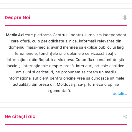
Mai devreme, într-o conversație cu RIA Novosti, Kiseliov a
calificat drept „ridicole” acuzațiile părții ucrainene,
Despre Noi
conform cărora ar amenința securitatea națională a
Ucrainei. El și-a exprimat regretul că „statul ucrainean a
ajuns la un asemenea grad de vulnerabilitate, încât se
Media Azi
este platforma Centrului pentru Jurnalism Independent
care oferă, cu o periodicitate zilnică, informații relevante din
simte amenințat de un jurnalist”.
domeniul mass-media, având menirea să explice publicului larg
fenomenele, tendințele și problemele ce vizează spațiul
Anterior, un tribunal ucrainean a decis arestarea Margaritei
informațional din Republica Moldova. Cu un flux constant de ştiri
Simonian, redactoare-șefă a canalului RT și al agenției
locale şi internaţionale despre presă, interviuri, articole analitice,
Rossia Segodnia. Motivul inițierii cazului au fost
emisiuni și caricaturi, ne propunem să creăm un mediu
informaţional suficient pentru oricine vrea să cunoască ultimele
declarațiile despre Donbass, precum și „finanțarea
actualităţi din presa din Moldova şi să-şi formeze o opinie
schimbării violente a ordinii constituționale” a Ucrainei.
argumentată.
detalii...
Ne citești aici