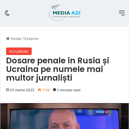
Switch skin
M
Home
/
Externe
Actualitate
Dosare penale în Rusia și
Ucraina pe numele mai
multor jurnaliști
23 martie 2022
1.156
2 minutes read