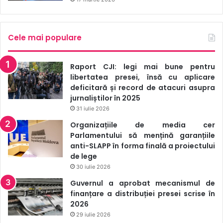
acest articol ei riscă detenție pe viață. „De dragul
justificării crimelor de război și crimelor împotriva
umanității în ochii cetățenilor Federației Ruse, conducerea
Cele mai populare
țării agresoare a implicat un șir de instituții mass-media,
persoane publice și personalități celebre. Potrivit
Raport CJI: legi mai bune pentru
anchetei, propagandiștii – jurnalişti Dmitri Kiseliov și Olga
libertatea presei, însă cu aplicare
Skabeeva au justificat în mod repetat acțiunile conducerii
deficitară și record de atacuri asupra
jurnaliștilor în 2025
militaro-politice ale statului agresor și au cerut confiscarea
31 iulie 2026
de către forțele armate ale Federației Ruse a teritoriilor
Organizațiile de media cer
suverane Ucrainei”, se arată în comunicatul oficial al
Parlamentului să mențină garanțiile
Procurorului General al Ucrainei.
anti-SLAPP în forma finală a proiectului
de lege
Ria.ru
a scris cu referire la Serviciul de Securitate al
30 iulie 2026
Ucrainei (SBU) că Dmitrii Kiseliov și jurnalista Olga
Guvernul a aprobat mecanismul de
Skabeeva vor fi dați în urmărire internațională de către
finanțare a distribuției presei scrise în
organele ucrainene.
2026
29 iulie 2026