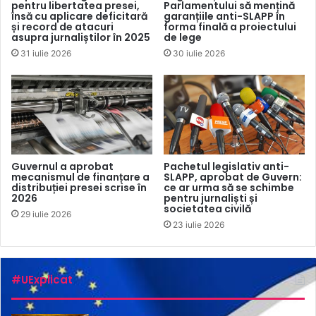
pentru libertatea presei,
Parlamentului să mențină
locul aflării lui Nevzorov „pentru a desfășura cu acesta
însă cu aplicare deficitară
garanțiile anti-SLAPP în
acțiuni investigative și procedurale”.
BBC
scrie că nu se
și record de atacuri
forma finală a proiectului
asupra jurnaliștilor în 2025
de lege
cunoaște locul aflării lui Nevzorov, dar că, pe 18 martie,
31 iulie 2026
30 iulie 2026
acesta s-a aflat într-o deplasare în Israel.
Cu referire la dosarul penal, jurnalistul s-a adresat pe
pagina sa de Twitter către Alexandr Bastrîkin, șeful
Comitetului de anchetă, menționând că articolul din Codul
penal cu privire la „știrile false militare”, în opinia sa,
Guvernul a aprobat
Pachetul legislativ anti-
contravine Constituției, și că există imagini și materiale
mecanismul de finanțare a
SLAPP, aprobat de Guvern:
distribuției presei scrise în
ce ar urma să se schimbe
video care dovedesc că maternitatea din Mariopol a fost
2026
pentru jurnaliști și
distrusă. „Toată presa mondială a fost unanimă în privința
societatea civilă
29 iulie 2026
23 iulie 2026
evaluării acestei tragedii”, a scris Nevzorov.
Pe site-ul Comitetului de anchetă se spune că a fost inițiat
#UExplicat
dosar penal și împotriva jurnalistului ucrainean, Dmitrii
Gordon pentru „apeluri publice de a dezlănțui un război