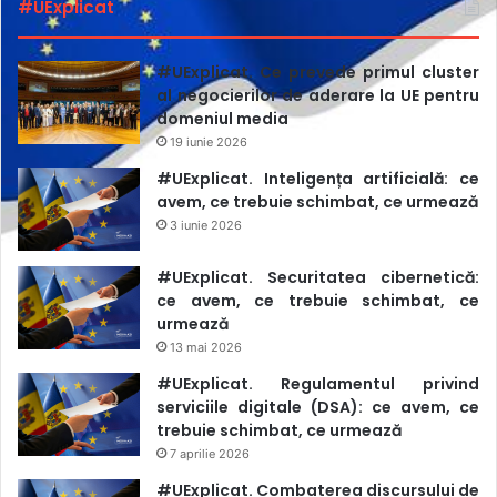
#UExplicat
jurnaliștilor notează drept necesare acțiuni ulterioare din
partea autorităților, fiind vorba de investigarea rapidă și
tragerea la răspundere a celor responsabili pentru atac.
#UExplicat. Ce prevede primul cluster
al negocierilor de aderare la UE pentru
Un răspuns este așteptat până în luna iulie.
domeniul media
19 iunie 2026
#UExplicat. Inteligența artificială: ce
avem, ce trebuie schimbat, ce urmează
3 iunie 2026
#UExplicat. Securitatea cibernetică:
ce avem, ce trebuie schimbat, ce
urmează
13 mai 2026
#UExplicat. Regulamentul privind
serviciile digitale (DSA): ce avem, ce
trebuie schimbat, ce urmează
7 aprilie 2026
#UExplicat. Combaterea discursului de