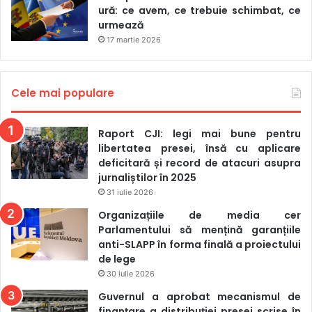
ură: ce avem, ce trebuie schimbat, ce
urmează
17 martie 2026
Cele mai populare
Raport CJI: legi mai bune pentru
libertatea presei, însă cu aplicare
deficitară și record de atacuri asupra
jurnaliștilor în 2025
31 iulie 2026
Organizațiile de media cer
Parlamentului să mențină garanțiile
anti-SLAPP în forma finală a proiectului
de lege
30 iulie 2026
Guvernul a aprobat mecanismul de
finanțare a distribuției presei scrise în