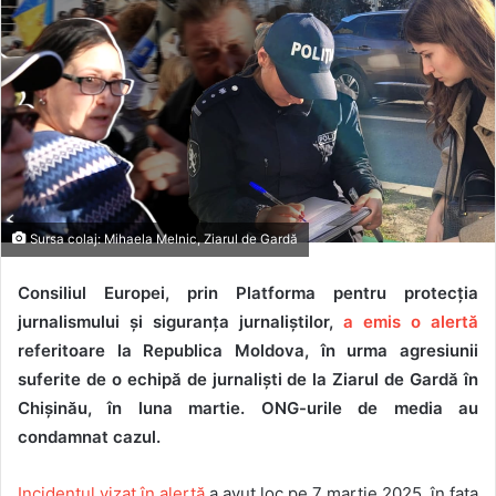
Sursa colaj: Mihaela Melnic, Ziarul de Gardă
Consiliul Europei, prin Platforma pentru protecția
jurnalismului și siguranța jurnaliștilor,
a emis o alertă
referitoare la Republica Moldova, în urma agresiunii
suferite de o echipă de jurnaliști de la Ziarul de Gardă în
Chișinău, în luna martie. ONG-urile de media au
condamnat cazul.
Incidentul vizat în alertă
a avut loc pe
7 martie 2025
, în fața