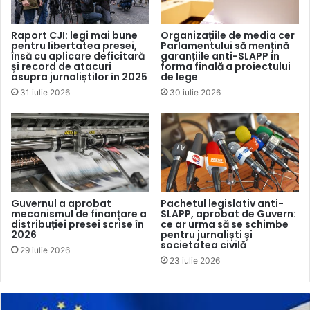
condamnat agresiunea.
Raport CJI: legi mai bune
Organizațiile de media cer
pentru libertatea presei,
Parlamentului să mențină
„Condamnăm un astfel de comportament abominabil.
însă cu aplicare deficitară
garanțiile anti-SLAPP în
Acțiunile participanților la manifestație constituie o
și record de atacuri
forma finală a proiectului
asupra jurnaliștilor în 2025
de lege
încălcare a dreptului la integritatea corporală a persoanei,
31 iulie 2026
30 iulie 2026
a libertății individuale și siguranței acesteia, precum și o
ingerință adusă drepturilor speciale garantate jurnaliștilor.
Potrivit Legii cu privire la libertatea de exprimare, statul
garantează libertatea de exprimare a presei, iar
împiedicarea ilegală intenționată a activității mass-mediei
atrage răspundere penală. Amenințarea cu vătămarea
Guvernul a aprobat
Pachetul legislativ anti-
integrității corporale sau a sănătății, injuria, precum și
mecanismul de finanțare a
SLAPP, aprobat de Guvern:
distribuției presei scrise în
ce ar urma să se schimbe
acostarea jignitoare în locuri publice a persoanei
2026
pentru jurnaliști și
societatea civilă
constituie fapte incriminate de legislație”, se arată în
29 iulie 2026
23 iulie 2026
declarația organizațiilor semnatare.
Platforma pentru protecția jurnalismului și siguranța