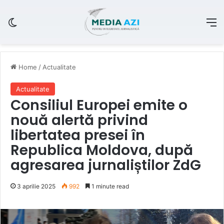
Switch skin
M
Home
/
Actualitate
Actualitate
Consiliul Europei emite o
nouă alertă privind
libertatea presei în
Republica Moldova, după
agresarea jurnaliștilor ZdG
3 aprilie 2025
992
1 minute read