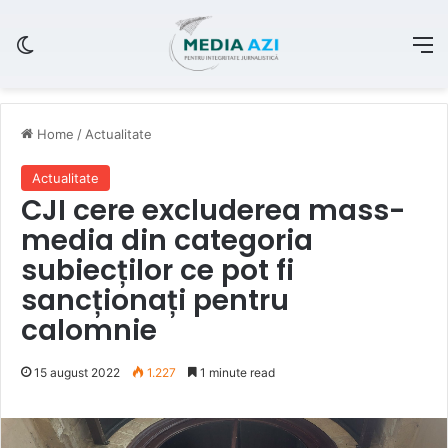
Switch skin
M
Home
/
Actualitate
Actualitate
CJI cere excluderea mass-
media din categoria
subiecților ce pot fi
sancționați pentru
calomnie
15 august 2022
1.227
1 minute read