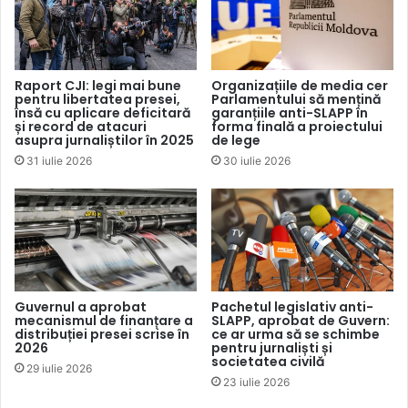
calomnie, jurnaliștii nu vor obține o imunitate totală pentru
că rămâne o cale alternativă de atacare a presei în instanță
– prin intermediul Legii privind libertatea de exprimare.
Raport CJI: legi mai bune
Organizațiile de media cer
pentru libertatea presei,
Parlamentului să mențină
CJI precizează că necesitatea modificării cadrului legal în
însă cu aplicare deficitară
garanțiile anti-SLAPP în
vederea stopării practicilor ce subminează libertatea
și record de atacuri
forma finală a proiectului
asupra jurnaliștilor în 2025
de lege
presei vine în contextul „înrădăcinării practicilor de
31 iulie 2026
30 iulie 2026
utilizare a prevederilor articolului 70 al Codului
contravențional (Calomnia) drept mijloc de intimidare a
jurnaliștilor, fapt
semnalat
de organizațiile
neguvernamentale de media de cel puțin trei ori în ultimii
doi ani”.
Guvernul a aprobat
Pachetul legislativ anti-
Cel mai recent caz vizează o
hotărâre judecătorească
din
mecanismul de finanțare a
SLAPP, aprobat de Guvern:
distribuției presei scrise în
ce ar urma să se schimbe
26 iulie 2022, potrivit căreia proprietarul postului de
2026
pentru jurnaliști și
televiziune Jurnal TV, Val Butnaru, a fost amendat cu 4.500
societatea civilă
29 iulie 2026
23 iulie 2026
de lei și privat de dreptul de a ocupa funcții de răspundere