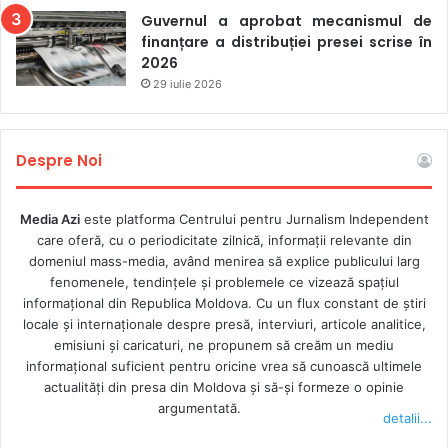
Guvernul a aprobat mecanismul de
finanțare a distribuției presei scrise în
2026
29 iulie 2026
Despre Noi
Media Azi
este platforma Centrului pentru Jurnalism Independent
care oferă, cu o periodicitate zilnică, informații relevante din
domeniul mass-media, având menirea să explice publicului larg
fenomenele, tendințele și problemele ce vizează spațiul
informațional din Republica Moldova. Cu un flux constant de ştiri
locale şi internaţionale despre presă, interviuri, articole analitice,
emisiuni și caricaturi, ne propunem să creăm un mediu
informaţional suficient pentru oricine vrea să cunoască ultimele
actualităţi din presa din Moldova şi să-şi formeze o opinie
argumentată.
detalii...