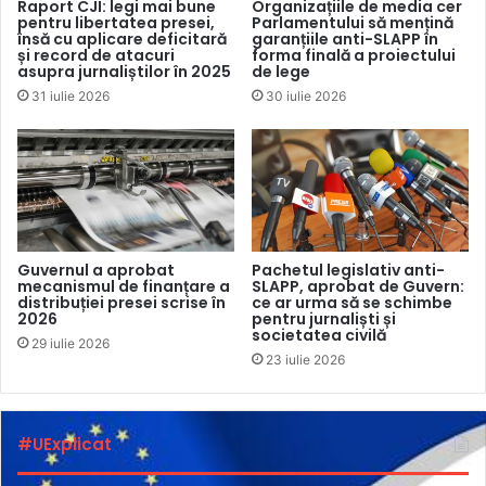
Raport CJI: legi mai bune
Organizațiile de media cer
pentru libertatea presei,
Parlamentului să mențină
În cadrul ședinței CA din 12 mai 2023,
Grigore Chițanu
,
însă cu aplicare deficitară
garanțiile anti-SLAPP în
șeful secției juridice a autorității, a propus membrilor să
și record de atacuri
forma finală a proiectului
asupra jurnaliștilor în 2025
de lege
examineze oportunitatea anulării sancțiunii. „După
31 iulie 2026
30 iulie 2026
analizarea cererii de chemare în judecată a fost constat că
la adoptarea deciziei au fost comise unele erori”, a
precizat el.
Decizia de anulare a sancțiunii impuse furnizorului Elita TV
pentru (ne)respectarea obligației de a uniformiza nivelul
Guvernul a aprobat
Pachetul legislativ anti-
sonor al programelor audiovizuale cu cel utilizat în cazul
mecanismul de finanțare a
SLAPP, aprobat de Guvern:
distribuției presei scrise în
ce ar urma să se schimbe
difuzării publicității a fost aprobată prin voturile tuturor
2026
pentru jurnaliști și
celor șase membri prezenți la ședință.
societatea civilă
29 iulie 2026
23 iulie 2026
Întrebat de membrul CA
Ruslan Mihalevschi
despre
evoluția cauzei inițiate în instanța de judecată, care se află
#UExplicat
în prezent
în examinare
la Judecătoria Chișinău, șeful
secției juridice a CA a precizat că decizia de anulare a