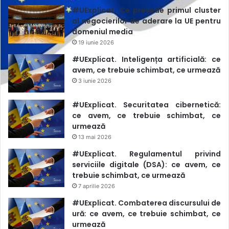
sancțiunii va fi anexată la dosar și instanța va emite o
#UExplicat. Ce prevede primul cluster
al negocierilor de aderare la UE pentru
încheiere prin care va înceta procesul.
domeniul media
19 iunie 2026
#UExplicat. Inteligența artificială: ce
avem, ce trebuie schimbat, ce urmează
3 iunie 2026
#UExplicat. Securitatea cibernetică:
ce avem, ce trebuie schimbat, ce
urmează
13 mai 2026
#UExplicat. Regulamentul privind
serviciile digitale (DSA): ce avem, ce
trebuie schimbat, ce urmează
7 aprilie 2026
#UExplicat. Combaterea discursului de
ură: ce avem, ce trebuie schimbat, ce
urmează