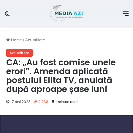
Switch skin
M
Home
/
Actualitate
Actualitate
CA: „Au fost comise unele
erori”. Amenda aplicată
postului Elita TV, anulată
după aproape șase luni
17 mai 2023
2.238
1 minute read