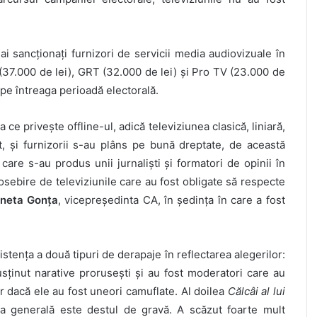
 sancționați furnizori de servicii media audiovizuale în
(37.000 de lei), GRT (32.000 de lei) și Pro TV (23.000 de
 pe întreaga perioadă electorală.
ce privește offline-ul, adică televiziunea clasică, liniară,
, și furnizorii s-au plâns pe bună dreptate, de această
 care s-au produs unii jurnaliști și formatori de opinii în
deosebire de televiziunile care au fost obligate să respecte
neta Gonța
, vicepreședinta CA, în ședința în care a fost
stența a două tipuri de derapaje în reflectarea alegerilor:
sținut narative prorusești și au fost moderatori care au
ar dacă ele au fost uneori camuflate. Al doilea
Călcâi al lui
nea generală este destul de gravă. A scăzut foarte mult