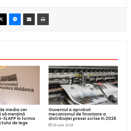
X
Messenger
Share via Email
Print
 de media cer
Guvernul a aprobat
 să mențină
mecanismul de finanțare a
ti-SLAPP în forma
distribuției presei scrise în 2026
ctului de lege
29 iulie 2026