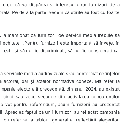
eri cred că va dispărea și interesul unor furnizori de a
ală. Pe de altă parte, vedem că știrile au fost cu foarte
u
a menționat că furnizorii de servicii media trebuie să
 echitate. „Pentru furnizori este important să învețe, în
 reali, și să nu fie discriminați, să nu fie considerați «ai
ă serviciile media audiovizuale s-au conformat cerințelor
Electoral, dar și actelor normative conexe. Mă refer la
mpania electorală precedentă, din anul 2024, au existat
r cinci sau zece secunde din activitatea concurenților
e de vot pentru referendum, acum furnizorii au prezentat
i. Apreciez faptul că unii furnizori au reflectat campania
 cu referire la tabloul general al reflectării alegerilor,