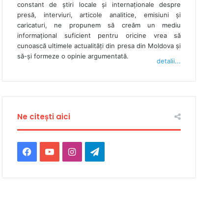
constant de ştiri locale şi internaţionale despre
presă, interviuri, articole analitice, emisiuni și
caricaturi, ne propunem să creăm un mediu
informaţional suficient pentru oricine vrea să
cunoască ultimele actualităţi din presa din Moldova şi
să-şi formeze o opinie argumentată.
detalii...
Ne citești aici
F
Y
I
T
a
o
n
e
c
u
s
l
e
T
t
e