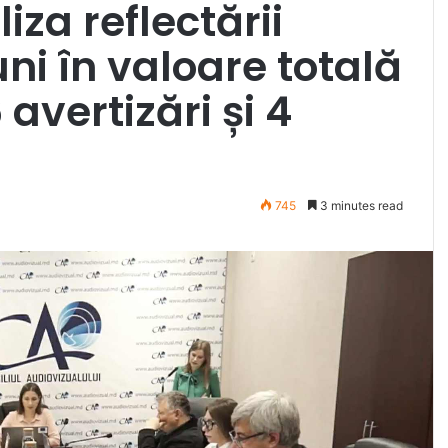
iza reflectării
uni în valoare totală
 avertizări și 4
745
3 minutes read