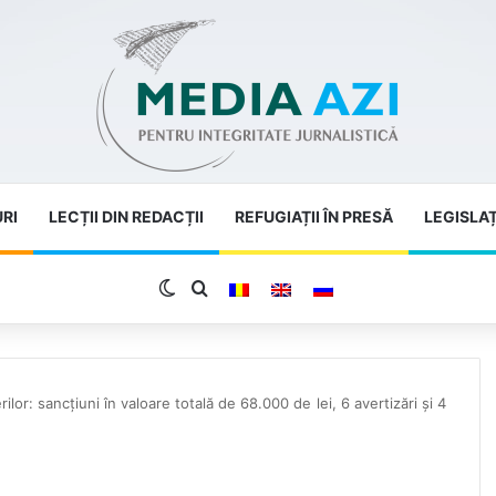
URI
LECȚII DIN REDACȚII
REFUGIAȚII ÎN PRESĂ
LEGISLAȚ
Switch skin
Search for
erilor: sancțiuni în valoare totală de 68.000 de lei, 6 avertizări și 4