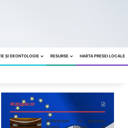
IE ȘI DEONTOLOGIE
RESURSE
HARTA PRESEI LOCALE
#UExplicat
#UExplicat. Ce prevede
primul cluster al