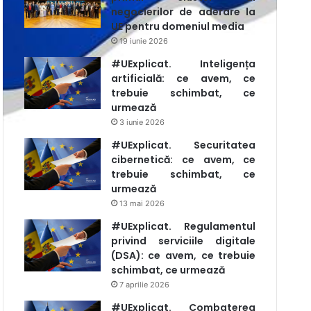
negocierilor de aderare la
UE pentru domeniul media
19 iunie 2026
#UExplicat. Inteligența
artificială: ce avem, ce
trebuie schimbat, ce
urmează
3 iunie 2026
#UExplicat. Securitatea
cibernetică: ce avem, ce
trebuie schimbat, ce
urmează
13 mai 2026
#UExplicat. Regulamentul
privind serviciile digitale
(DSA): ce avem, ce trebuie
schimbat, ce urmează
7 aprilie 2026
#UExplicat. Combaterea