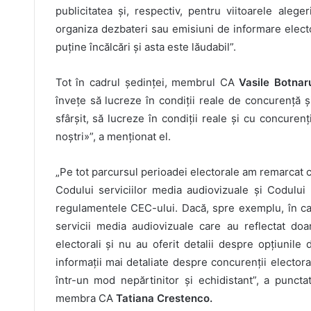
publicitatea și, respectiv, pentru viitoarele aleg
organiza dezbateri sau emisiuni de informare elector
puține încălcări și asta este lăudabil”.
Tot în cadrul ședinței, membrul CA
Vasile Botnar
învețe să lucreze în condiții reale de concurență și
sfârșit, să lucreze în condiții reale și cu concurenți
noștri»”, a menționat el.
„Pe tot parcursul perioadei electorale am remarcat c
Codului serviciilor media audiovizuale și Codului 
regulamentele CEC-ului. Dacă, spre exemplu, în ca
servicii media audiovizuale care au reflectat doa
electorali și nu au oferit detalii despre opțiunil
informații mai detaliate despre concurenții electoral
într-un mod nepărtinitor și echidistant”, a punctat,
membra CA
Tatiana Crestenco.