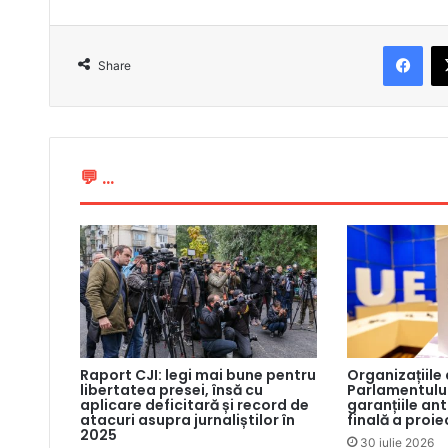
Facebook
Share
💬 ...
Raport CJI: legi mai bune pentru
Organizațiile
libertatea presei, însă cu
Parlamentului
aplicare deficitară și record de
garanțiile an
atacuri asupra jurnaliștilor în
finală a proie
2025
30 iulie 2026