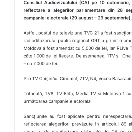
Consiliul Audiovizualului (CA) pe 10 octombrie,
reflectare a alegerilor parlamentare din 28 se
campaniei electorale (29 august – 26 septembrie), i
Astfel, postul de televiziune TVC 21 a fost sancțio
radiodifuzorului public regional GRT a primit o ame
Moldova a fost amendat cu 5.000 de lei, iar RLive 
câte 1.000 de lei fiecare. De asemenea, 1TV și One T
– cu 7.000 de lei.
Pro TV Chișinău, Cinema1, 7TV, N4, Vocea Basarabiei
Totodată, TV8, TV Elita, Media TV și Moldova 1 au fo
următoarea campanie electorală.
Sancțiunile au fost aplicate pentru nerespectarea 
reflectarea alegerilor, prevăzute în articolul 89 a
rapoarte de monitorizare elaborate de CA pe par