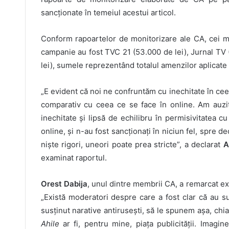
sancționate în temeiul acestui articol.
Conform rapoartelor de monitorizare ale CA, cei mai
campanie au fost TVC 21 (53.000 de lei), Jurnal TV 
lei), sumele reprezentând totalul amenzilor aplicate
„E evident că noi ne confruntăm cu inechitate în ceea 
comparativ cu ceea ce se face în online. Am auzit
inechitate și lipsă de echilibru în permisivitatea cu
online, și n-au fost sancționați în niciun fel, spre 
niște rigori, uneori poate prea stricte”, a declarat
A
examinat raportul.
Orest Dabija
, unul dintre membrii CA, a remarcat exi
„Există moderatori despre care a fost clar că au su
susținut narative antirusești, să le spunem așa, chi
Ahile
ar fi, pentru mine, piața publicității. Imagi