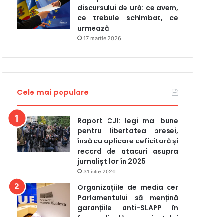
discursului de ură: ce avem,
ce trebuie schimbat, ce
urmează
17 martie 2026
Cele mai populare
Raport CJI: legi mai bune
pentru libertatea presei,
însă cu aplicare deficitară și
record de atacuri asupra
jurnaliștilor în 2025
31 iulie 2026
Organizațiile de media cer
Parlamentului să mențină
garanțiile anti-SLAPP în