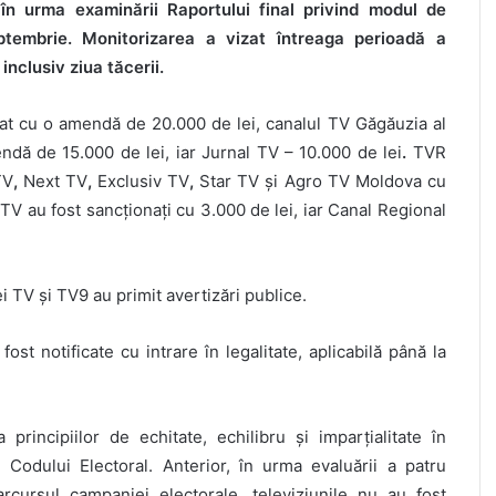
 în urma examinării Raportului final privind modul de
ptembrie. Monitorizarea a vizat întreaga perioadă a
nclusiv ziua tăcerii.
nat cu o amendă de 20.000 de lei, canalul TV Găgăuzia al
ndă de 15.000 de lei, iar Jurnal TV – 10.000 de lei
.
TVR
TV
,
Next TV
,
Exclusiv TV
,
Star TV și Agro TV Moldova cu
V au fost sancționați cu 3.000 de lei, iar Canal Regional
 TV și TV9 au primit avertizări publice.
st notificate cu intrare în legalitate, aplicabilă până la
principiilor de echitate, echilibru și imparțialitate în
l Codului Electoral. Anterior, în urma evaluării a patru
cursul campaniei electorale, televiziunile nu au fost