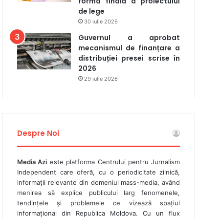
forma finală a proiectului
de lege
30 iulie 2026
Guvernul a aprobat
mecanismul de finanțare a
distribuției presei scrise în
2026
29 iulie 2026
Despre Noi
Media Azi
este platforma Centrului pentru Jurnalism
Independent care oferă, cu o periodicitate zilnică,
informații relevante din domeniul mass-media, având
menirea să explice publicului larg fenomenele,
tendințele și problemele ce vizează spațiul
informațional din Republica Moldova. Cu un flux