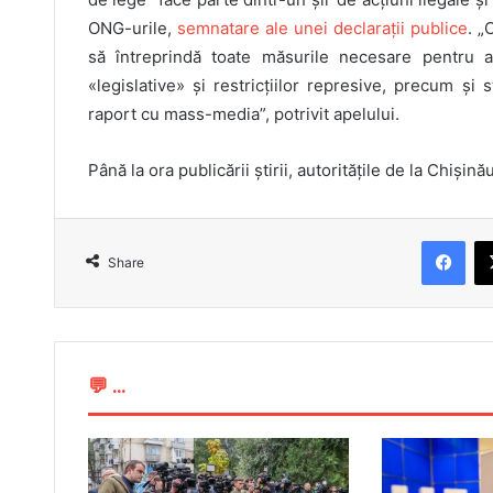
ONG-urile,
semnatare ale unei declarații publice
. „
să întreprindă toate măsurile necesare pentru a a
«legislative» și restricțiilor represive, precum și
raport cu mass-media”, potrivit apelului.
Până la ora publicării știrii, autoritățile de la Chiși
Facebook
Share
💬 ...