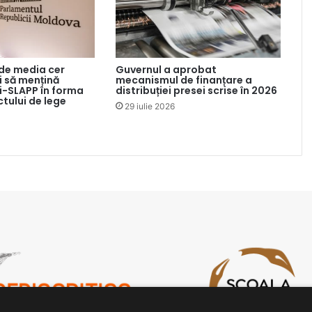
 de media cer
Guvernul a aprobat
 să mențină
mecanismul de finanțare a
ti-SLAPP în forma
distribuției presei scrise în 2026
ctului de lege
29 iulie 2026