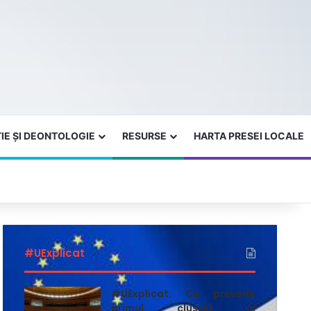
IE ȘI DEONTOLOGIE
RESURSE
HARTA PRESEI LOCALE
#UExplicat
#UExplicat. Ce prevede
primul cluster al