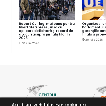
Raport CJI: legi mai bune pentru
Organizațiile
libertatea presei, însă cu
Parlamentului
aplicare deficitară și record de
garanțiile an
atacuri asupra jurnaliștilor în
finală a proie
2025
30 iulie 2026
31 iulie 2026
Acest site web folosește cookie-uri