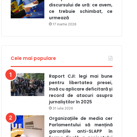
discursului de ură: ce avem,
ce trebuie schimbat, ce
urmează
17 martie 2026
Cele mai populare
Raport CJI: legi mai bune
pentru libertatea presei,
însă cu aplicare deficitară și
record de atacuri asupra
jurnaliștilor în 2025
31 iulie 2026
Organizațiile de media cer
Parlamentului să mențină
garanțiile anti-SLAPP în