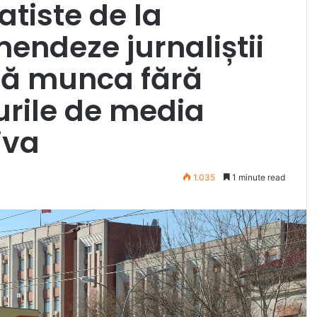
atiste de la
mendeze jurnaliștii
ară munca fără
urile de media
iva
1.035
1 minute read