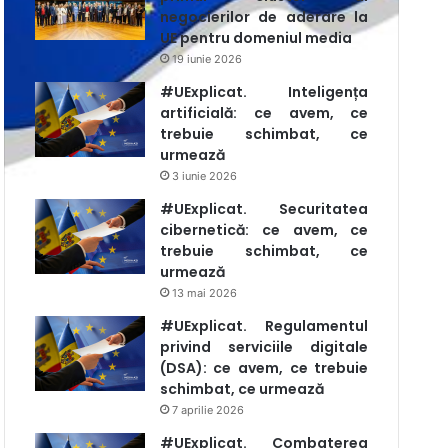
negocierilor de aderare la
UE pentru domeniul media
19 iunie 2026
#UExplicat. Inteligența
artificială: ce avem, ce
trebuie schimbat, ce
urmează
3 iunie 2026
#UExplicat. Securitatea
cibernetică: ce avem, ce
trebuie schimbat, ce
urmează
13 mai 2026
#UExplicat. Regulamentul
privind serviciile digitale
(DSA): ce avem, ce trebuie
schimbat, ce urmează
7 aprilie 2026
#UExplicat. Combaterea