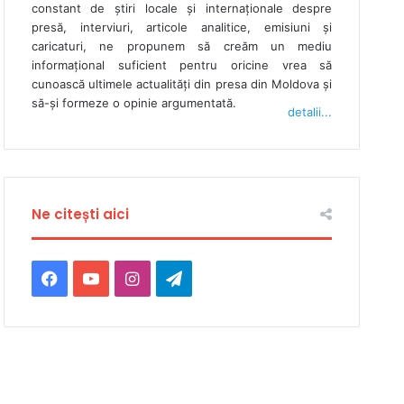
constant de ştiri locale şi internaţionale despre
presă, interviuri, articole analitice, emisiuni și
caricaturi, ne propunem să creăm un mediu
informaţional suficient pentru oricine vrea să
cunoască ultimele actualităţi din presa din Moldova şi
să-şi formeze o opinie argumentată.
detalii...
Ne citești aici
F
Y
I
T
a
o
n
e
c
u
s
l
e
T
t
e