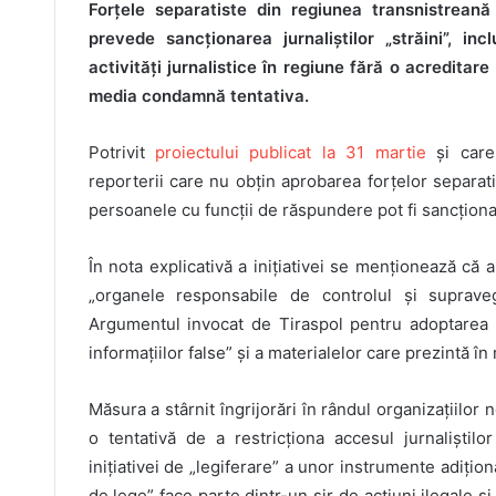
Forțele separatiste din regiunea transnistreană 
prevede sancționarea jurnaliștilor „străini”, in
activități jurnalistice în regiune fără o acredita
media condamnă tentativa.
Potrivit
proiectului publicat la 31 martie
și care
reporterii care nu obțin aprobarea forțelor separat
persoanele cu funcții de răspundere pot fi sancționa
În nota explicativă a inițiativei se menționează că a
„organele responsabile de controlul și suprave
Argumentul invocat de Tiraspol pentru adoptarea a
informațiilor false” și a materialelor care prezintă în
Măsura a stârnit îngrijorări în rândul organizațiilor
o tentativă de a restricționa accesul jurnaliștilo
inițiativei de „legiferare” a unor instrumente adițio
de lege” face parte dintr-un șir de acțiuni ilegale ș