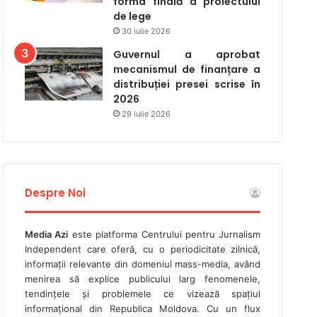
forma finală a proiectului
de lege
30 iulie 2026
Guvernul a aprobat
mecanismul de finanțare a
distribuției presei scrise în
2026
29 iulie 2026
Despre Noi
Media Azi
este platforma Centrului pentru Jurnalism
Independent care oferă, cu o periodicitate zilnică,
informații relevante din domeniul mass-media, având
menirea să explice publicului larg fenomenele,
tendințele și problemele ce vizează spațiul
informațional din Republica Moldova. Cu un flux