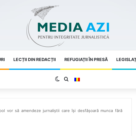
URI
LECȚII DIN REDACȚII
REFUGIAȚII ÎN PRESĂ
LEGISLAȚ
Switch skin
Search for
spol vor să amendeze jurnaliștii care își desfășoară munca fără