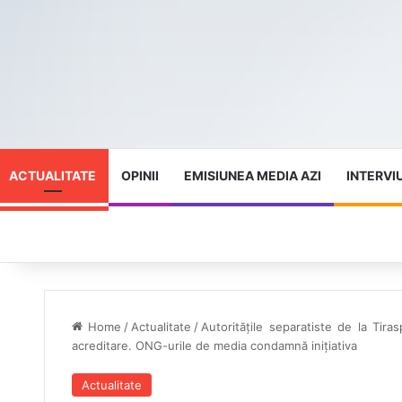
ACTUALITATE
OPINII
EMISIUNEA MEDIA AZI
INTERVI
Home
/
Actualitate
/
Autoritățile separatiste de la Tira
acreditare. ONG-urile de media condamnă inițiativa
Actualitate