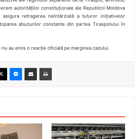
Cerem autorităților constituționale ale Republicii Moldova
sigura retragerea neîntârziată a tuturor inițiativelor
 stoparea abuzurilor constante din partea Tiraspolului în
nău nu au emis o reacție oficială pe marginea cazului.
X
Messenger
Share via Email
Print