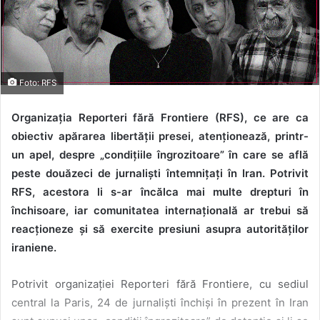
Foto: RFS
Organizația Reporteri fără Frontiere (RFS), ce are ca
obiectiv apărarea libertății presei, atenționează, printr-
un apel, despre „condițiile îngrozitoare” în care se află
peste douăzeci de jurnaliști întemnițați în Iran. Potrivit
RFS, acestora li s-ar încălca mai multe drepturi în
închisoare, iar comunitatea internațională ar trebui să
reacționeze și să exercite presiuni asupra autorităților
iraniene.
Potrivit organizației Reporteri fără Frontiere, cu sediul
central la Paris, 24 de jurnaliști închiși în prezent în Iran