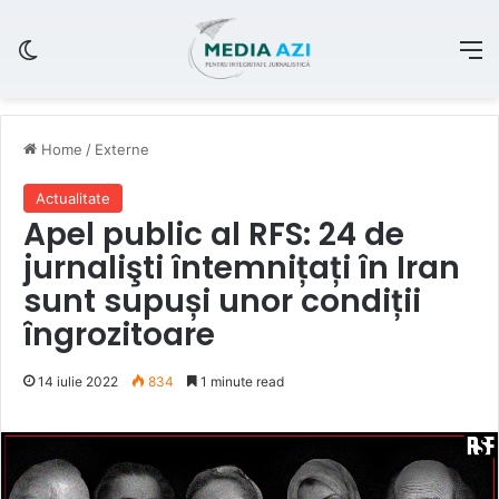
Switch skin
M
Home
/
Externe
Actualitate
Apel public al RFS: 24 de
jurnalişti întemnițați în Iran
sunt supuși unor condiții
îngrozitoare
14 iulie 2022
834
1 minute read