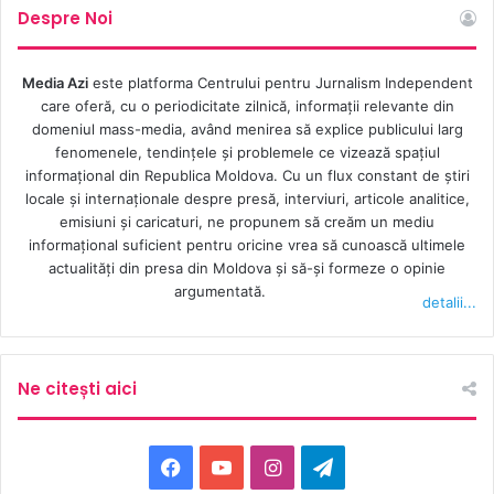
Despre Noi
Media Azi
este platforma Centrului pentru Jurnalism Independent
care oferă, cu o periodicitate zilnică, informații relevante din
domeniul mass-media, având menirea să explice publicului larg
fenomenele, tendințele și problemele ce vizează spațiul
informațional din Republica Moldova. Cu un flux constant de ştiri
locale şi internaţionale despre presă, interviuri, articole analitice,
emisiuni și caricaturi, ne propunem să creăm un mediu
informaţional suficient pentru oricine vrea să cunoască ultimele
actualităţi din presa din Moldova şi să-şi formeze o opinie
argumentată.
detalii...
Ne citești aici
Facebook
YouTube
Instagram
Telegram