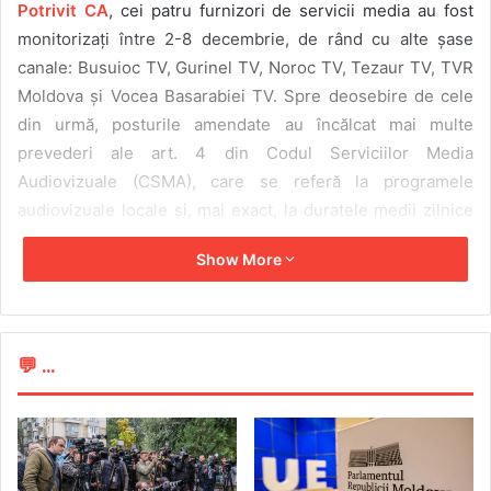
Potrivit CA
, cei patru furnizori de servicii media au fost
monitorizați între 2-8 decembrie, de rând cu alte șase
canale: Busuioc TV, Gurinel TV, Noroc TV, Tezaur TV, TVR
Moldova și Vocea Basarabiei TV. Spre deosebire de cele
din urmă, posturile amendate au încălcat mai multe
prevederi ale art. 4 din Codul Serviciilor Media
Audiovizuale (CSMA), care se referă la programele
audiovizuale locale și, mai exact, la duratele medii zilnice
ale acestora.
Show More
Astfel, furnizorii de servicii media audiovizuale Teleproiect
SRL, Asociația Obștească People for free media, Canal
Regional SRL și Archidoc Group SRL au fost sancționați cu
💬 ...
amenzi în mărime de 109.000 de lei.
Detaliile despre sancțiunile aplicate fiecărui post se
găsesc
aici
.