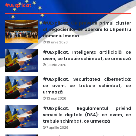
#UExplicat
#UExplicat. Ce prevede primul cluster
al negocierilor de aderare la UE pentru
domeniul media
19 iunie 2026
#UExplicat. Inteligența artificială: ce
avem, ce trebuie schimbat, ce urmează
3 iunie 2026
#UExplicat. Securitatea cibernetică:
ce avem, ce trebuie schimbat, ce
urmează
13 mai 2026
#UExplicat. Regulamentul privind
serviciile digitale (DSA): ce avem, ce
trebuie schimbat, ce urmează
7 aprilie 2026