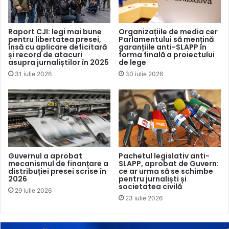
Raport CJI: legi mai bune
Organizațiile de media cer
pentru libertatea presei,
Parlamentului să mențină
însă cu aplicare deficitară
garanțiile anti-SLAPP în
și record de atacuri
forma finală a proiectului
asupra jurnaliștilor în 2025
de lege
31 iulie 2026
30 iulie 2026
Guvernul a aprobat
Pachetul legislativ anti-
mecanismul de finanțare a
SLAPP, aprobat de Guvern:
distribuției presei scrise în
ce ar urma să se schimbe
2026
pentru jurnaliști și
societatea civilă
29 iulie 2026
23 iulie 2026